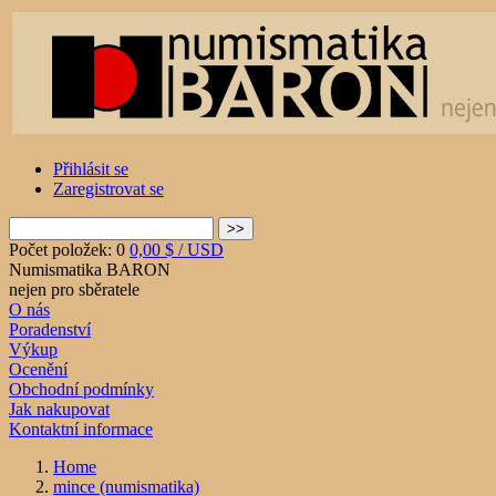
Přihlásit se
Zaregistrovat se
Počet položek: 0
0,00 $ / USD
Numismatika BARON
nejen pro sběratele
O nás
Poradenství
Výkup
Ocenění
Obchodní podmínky
Jak nakupovat
Kontaktní informace
Home
mince (numismatika)