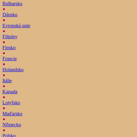
Bulharsko
Dánsko
Evropská unie
Filipíny
Finsko
Francie
Holandsko
Itálie
Kanada
Lotyšsko
Maďarsko
Německo
Polsko