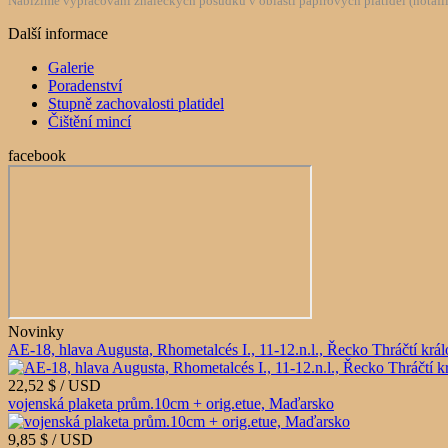
Nabízíme vypracování znaleckých posudků v oblasti papírových platidel (notafilie
Další informace
Galerie
Poradenství
Stupně zachovalosti platidel
Čištění mincí
facebook
Novinky
AE-18, hlava Augusta, Rhometalcés I., 11-12.n.l., Řecko Thráčtí krá
22,52 $ / USD
vojenská plaketa prům.10cm + orig.etue, Maďarsko
9,85 $ / USD