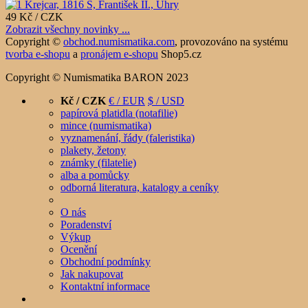
49 Kč / CZK
Zobrazit všechny novinky ...
Copyright ©
obchod.numismatika.com
,
provozováno na systému
tvorba e-shopu
a
pronájem e-shopu
Shop5.cz
Copyright © Numismatika BARON 2023
Kč / CZK
€ / EUR
$ / USD
papírová platidla (notafilie)
mince (numismatika)
vyznamenání, řády (faleristika)
plakety, žetony
známky (filatelie)
alba a pomůcky
odborná literatura, katalogy a ceníky
O nás
Poradenství
Výkup
Ocenění
Obchodní podmínky
Jak nakupovat
Kontaktní informace