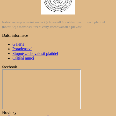
Nabízíme vypracování znaleckých posudků v oblasti papírových platidel
(notafilie) s možností určení ceny, zachovalosti a pravosti.
Další informace
Galerie
Poradenství
Stupně zachovalosti platidel
Čištění mincí
facebook
Novinky