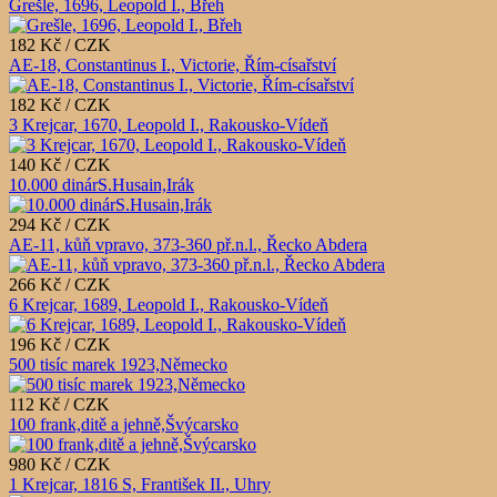
Grešle, 1696, Leopold I., Břeh
182 Kč / CZK
AE-18, Constantinus I., Victorie, Řím-císařství
182 Kč / CZK
3 Krejcar, 1670, Leopold I., Rakousko-Vídeň
140 Kč / CZK
10.000 dinárS.Husain,Irák
294 Kč / CZK
AE-11, kůň vpravo, 373-360 př.n.l., Řecko Abdera
266 Kč / CZK
6 Krejcar, 1689, Leopold I., Rakousko-Vídeň
196 Kč / CZK
500 tisíc marek 1923,Německo
112 Kč / CZK
100 frank,ditě a jehně,Švýcarsko
980 Kč / CZK
1 Krejcar, 1816 S, František II., Uhry