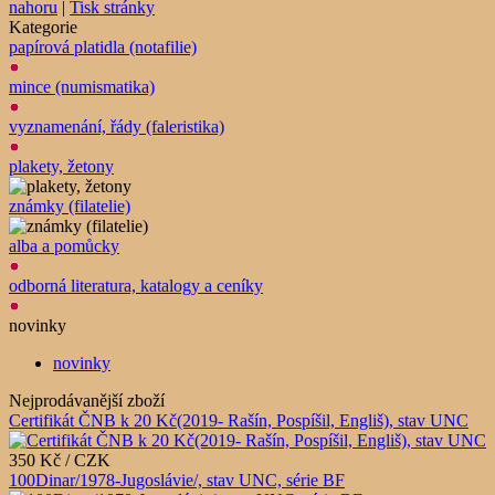
nahoru
|
Tisk stránky
Kategorie
papírová platidla (notafilie)
mince (numismatika)
vyznamenání, řády (faleristika)
plakety, žetony
známky (filatelie)
alba a pomůcky
odborná literatura, katalogy a ceníky
novinky
novinky
Nejprodávanější zboží
Certifikát ČNB k 20 Kč(2019- Rašín, Pospíšil, Engliš), stav UNC
350 Kč / CZK
100Dinar/1978-Jugoslávie/, stav UNC, série BF