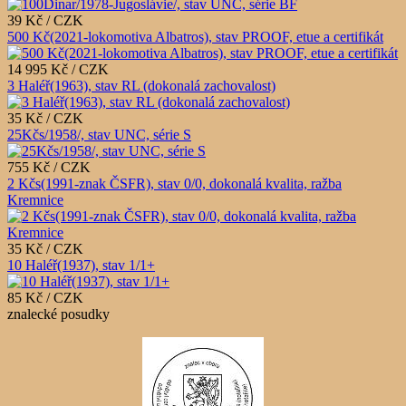
39 Kč / CZK
500 Kč(2021-lokomotiva Albatros), stav PROOF, etue a certifikát
14 995 Kč / CZK
3 Haléř(1963), stav RL (dokonalá zachovalost)
35 Kč / CZK
25Kčs/1958/, stav UNC, série S
755 Kč / CZK
2 Kčs(1991-znak ČSFR), stav 0/0, dokonalá kvalita, ražba
Kremnice
35 Kč / CZK
10 Haléř(1937), stav 1/1+
85 Kč / CZK
znalecké posudky