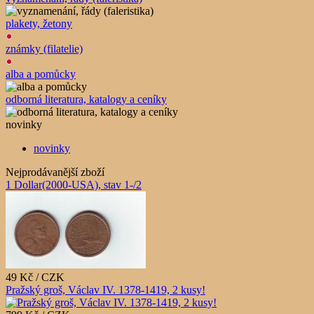
plakety, žetony
známky (filatelie)
alba a pomůcky
odborná literatura, katalogy a ceníky
novinky
novinky
Nejprodávanější zboží
1 Dollar(2000-USA), stav 1-/2
49 Kč / CZK
Pražský groš, Václav IV. 1378-1419, 2 kusy!