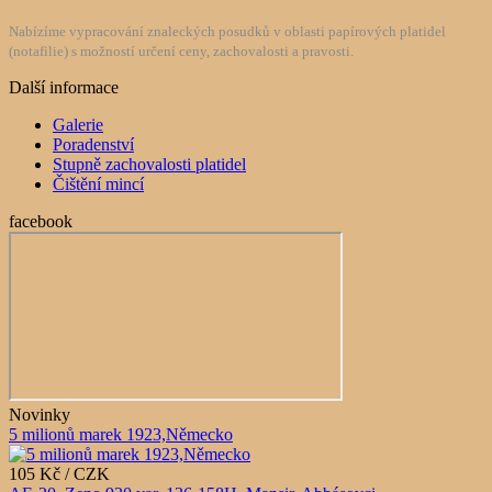
Nabízíme vypracování znaleckých posudků v oblasti papírových platidel
(notafilie) s možností určení ceny, zachovalosti a pravosti.
Další informace
Galerie
Poradenství
Stupně zachovalosti platidel
Čištění mincí
facebook
Novinky
5 milionů marek 1923,Německo
105 Kč / CZK