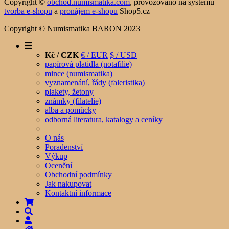
Copyright ©
obchod.numismatika.com
,
provozováno na systému
tvorba e-shopu
a
pronájem e-shopu
Shop5.cz
Copyright © Numismatika BARON 2023
Kč / CZK
€ / EUR
$ / USD
papírová platidla (notafilie)
mince (numismatika)
vyznamenání, řády (faleristika)
plakety, žetony
známky (filatelie)
alba a pomůcky
odborná literatura, katalogy a ceníky
O nás
Poradenství
Výkup
Ocenění
Obchodní podmínky
Jak nakupovat
Kontaktní informace