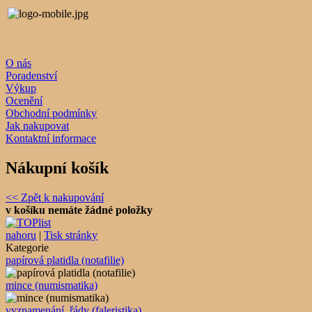
O nás
Poradenství
Výkup
Ocenění
Obchodní podmínky
Jak nakupovat
Kontaktní informace
Nákupní košík
<< Zpět k nakupování
v košíku nemáte žádné položky
nahoru
|
Tisk stránky
Kategorie
papírová platidla (notafilie)
mince (numismatika)
vyznamenání, řády (faleristika)