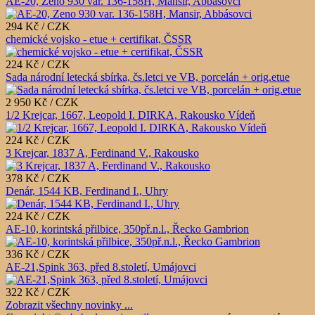
AE-20, Zeno 930 var. 136-158H, Mansir, Abbásovci
294 Kč / CZK
chemické vojsko - etue + certifikat, ČSSR
224 Kč / CZK
Sada národní letecká sbírka, čs.letci ve VB, porcelán + orig.etue
2 950 Kč / CZK
1/2 Krejcar, 1667, Leopold I. DIRKA, Rakousko Vídeň
224 Kč / CZK
3 Krejcar, 1837 A, Ferdinand V., Rakousko
378 Kč / CZK
Denár, 1544 KB, Ferdinand I., Uhry
224 Kč / CZK
AE-10, korintská přilbice, 350př.n.l., Řecko Gambrion
336 Kč / CZK
AE-21,Spink 363, před 8.století, Umájovci
322 Kč / CZK
Zobrazit všechny novinky ...