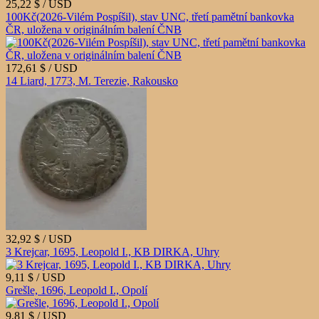
25,22 $ / USD
100Kč(2026-Vilém Pospíšil), stav UNC, třetí pamětní bankovka
ČR, uložena v originálním balení ČNB
172,61 $ / USD
14 Liard, 1773, M. Terezie, Rakousko
32,92 $ / USD
3 Krejcar, 1695, Leopold I., KB DIRKA, Uhry
9,11 $ / USD
Grešle, 1696, Leopold I., Opolí
9,81 $ / USD