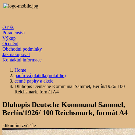
O nás
Poradenství
Výkup
Ocenění
Obchodní podmínky
Jak nakupovat
Kontaktní informace
Home
papírová platidla (notafilie)
cenné papíry a akcie
Dluhopis Deutsche Kommunal Sammel, Berlín/1926/ 100
Reichsmark, formát A4
Dluhopis Deutsche Kommunal Sammel,
Berlín/1926/ 100 Reichsmark, formát A4
kliknutím zvětšíte