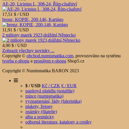
AE-20, Licinius I., 308-24, Řím-císařství
17,51 $ / USD
bronz, KOPIE, 200-146, Kartágo
11,91 $ / USD
2 miliony marek 1923,dráždní,Německo
4,90 $ / USD
Zobrazit všechny novinky ...
Copyright ©
obchod.numismatika.com
,
provozováno na systému
tvorba e-shopu
a
pronájem e-shopu
Shop5.cz
Copyright © Numismatika BARON 2023
$ / USD
Kč / CZK
€ / EUR
papírová platidla (notafilie)
mince (numismatika)
vyznamenání, řády (faleristika)
plakety, žetony
známky (filatelie)
alba a pomůcky
odborná literatura, katalogy a ceníky