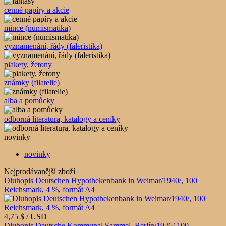
cenné papíry a akcie
mince (numismatika)
vyznamenání, řády (faleristika)
plakety, žetony
známky (filatelie)
alba a pomůcky
odborná literatura, katalogy a ceníky
novinky
novinky
Nejprodávanější zboží
Dluhopis Deutschen Hypothekenbank in Weimar/1940/, 100
Reichsmark, 4 %, formát A4
4,75 $ / USD
Dluhopis Deutsche Kommunal Sammel, Berlín/1926/ 100