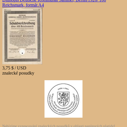
Reichsmark, formát A4
3,75 $ / USD
znalecké posudky
Nabízíme vypracování znaleckých posudků v oblasti papírových platidel