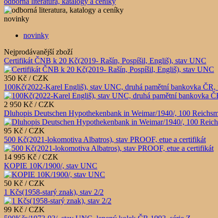
odborná literatura, katalogy a ceníky
novinky
novinky
Nejprodávanější zboží
Certifikát ČNB k 20 Kč(2019- Rašín, Pospíšil, Engliš), stav UNC
350 Kč / CZK
100Kč(2022-Karel Engliš), stav UNC, druhá pamětní bankovka ČR, 
2 950 Kč / CZK
Dluhopis Deutschen Hypothekenbank in Weimar/1940/, 100 Reichsm
95 Kč / CZK
500 Kč(2021-lokomotiva Albatros), stav PROOF, etue a certifikát
14 995 Kč / CZK
KOPIE 10K/1900/, stav UNC
50 Kč / CZK
1 Kčs(1958-starý znak), stav 2/2
99 Kč / CZK