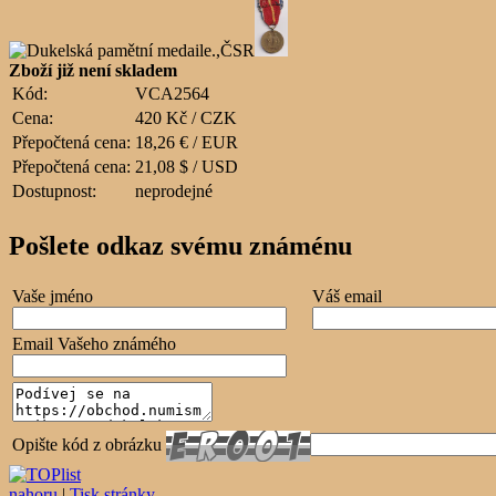
Zboží již není skladem
Kód:
VCA2564
Cena:
420 Kč / CZK
Přepočtená cena:
18,26 € / EUR
Přepočtená cena:
21,08 $ / USD
Dostupnost:
neprodejné
Pošlete odkaz svému známénu
Vaše jméno
Váš email
Email Vašeho známého
Opište kód z obrázku
nahoru
|
Tisk stránky