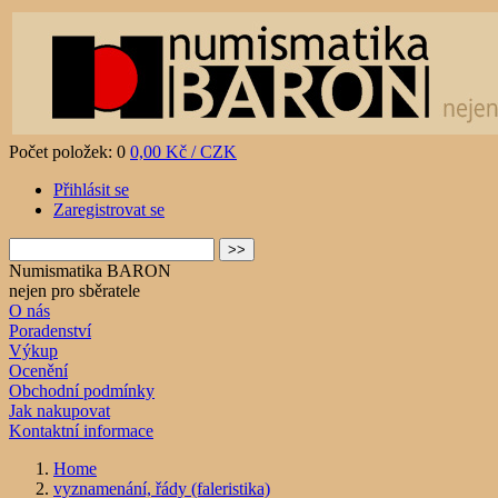
Počet položek: 0
0,00 Kč / CZK
Přihlásit se
Zaregistrovat se
Numismatika BARON
nejen pro sběratele
O nás
Poradenství
Výkup
Ocenění
Obchodní podmínky
Jak nakupovat
Kontaktní informace
Home
vyznamenání, řády (faleristika)