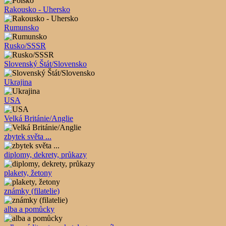
Rakousko - Uhersko
Rumunsko
Rusko/SSSR
Slovenský Štát/Slovensko
Ukrajina
USA
Velká Británie/Anglie
zbytek světa ...
diplomy, dekrety, průkazy
plakety, žetony
známky (filatelie)
alba a pomůcky