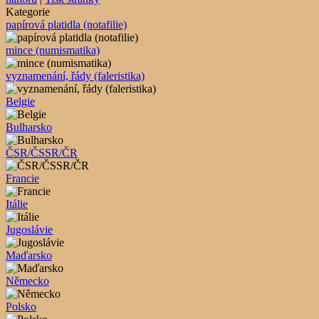
Kategorie
papírová platidla (notafilie)
mince (numismatika)
vyznamenání, řády (faleristika)
Belgie
Bulharsko
ČSR/ČSSR/ČR
Francie
Itálie
Jugoslávie
Maďarsko
Německo
Polsko