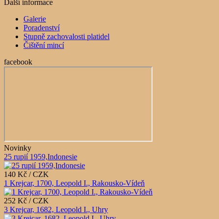
Další informace
Galerie
Poradenství
Stupně zachovalosti platidel
Čištění mincí
facebook
Novinky
25 rupií 1959,Indonesie
140 Kč / CZK
1 Krejcar, 1700, Leopold I., Rakousko-Vídeň
252 Kč / CZK
3 Krejcar, 1682, Leopold I., Uhry