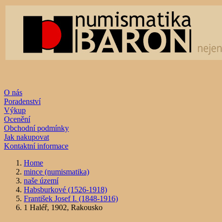
O nás
Poradenství
Výkup
Ocenění
Obchodní podmínky
Jak nakupovat
Kontaktní informace
Home
mince (numismatika)
naše území
Habsburkové (1526-1918)
František Josef I. (1848-1916)
1 Haléř, 1902, Rakousko