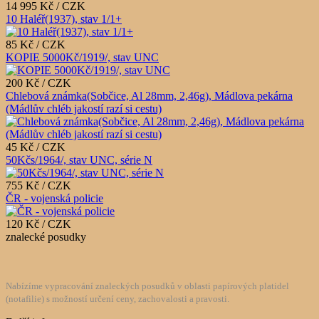
14 995 Kč / CZK
10 Haléř(1937), stav 1/1+
85 Kč / CZK
KOPIE 5000Kč/1919/, stav UNC
200 Kč / CZK
Chlebová známka(Sobčice, Al 28mm, 2,46g), Mádlova pekárna
(Mádlův chléb jakostí razí si cestu)
45 Kč / CZK
50Kčs/1964/, stav UNC, série N
755 Kč / CZK
ČR - vojenská policie
120 Kč / CZK
znalecké posudky
Nabízíme vypracování znaleckých posudků v oblasti papírových platidel
(notafilie) s možností určení ceny, zachovalosti a pravosti.