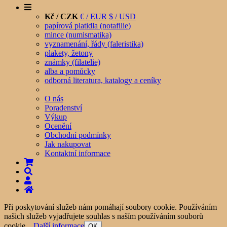
Kč / CZK
€ / EUR
$ / USD
papírová platidla (notafilie)
mince (numismatika)
vyznamenání, řády (faleristika)
plakety, žetony
známky (filatelie)
alba a pomůcky
odborná literatura, katalogy a ceníky
O nás
Poradenství
Výkup
Ocenění
Obchodní podmínky
Jak nakupovat
Kontaktní informace
Při poskytování služeb nám pomáhají soubory cookie. Používáním
našich služeb vyjadřujete souhlas s naším používáním souborů
cookie.
Další informace