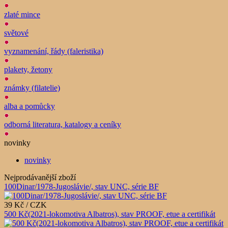
zlaté mince
světové
vyznamenání, řády (faleristika)
plakety, žetony
známky (filatelie)
alba a pomůcky
odborná literatura, katalogy a ceníky
novinky
novinky
Nejprodávanější zboží
100Dinar/1978-Jugoslávie/, stav UNC, série BF
39 Kč / CZK
500 Kč(2021-lokomotiva Albatros), stav PROOF, etue a certifikát