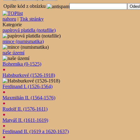
Opište kód z obrázku
nahoru
|
Tisk stránky
Kategorie
papírová platidla (notafilie)
mince (numismatika)
naše území
Bohemika (0-1525)
Habsburkové (1526-1918)
Ferdinand I. (1526-1564)
Maxmilián II. (1564-1576)
Rudolf II. (1576-1611)
Matyáš II. (1611-1619)
Ferdinand II. (1619 a 1620-1637)