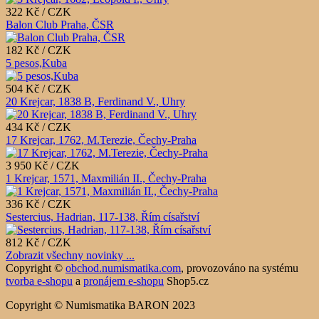
322 Kč / CZK
Balon Club Praha, ČSR
182 Kč / CZK
5 pesos,Kuba
504 Kč / CZK
20 Krejcar, 1838 B, Ferdinand V., Uhry
434 Kč / CZK
17 Krejcar, 1762, M.Terezie, Čechy-Praha
3 950 Kč / CZK
1 Krejcar, 1571, Maxmilián II., Čechy-Praha
336 Kč / CZK
Sestercius, Hadrian, 117-138, Řím císařství
812 Kč / CZK
Zobrazit všechny novinky ...
Copyright ©
obchod.numismatika.com
,
provozováno na systému
tvorba e-shopu
a
pronájem e-shopu
Shop5.cz
Copyright © Numismatika BARON 2023