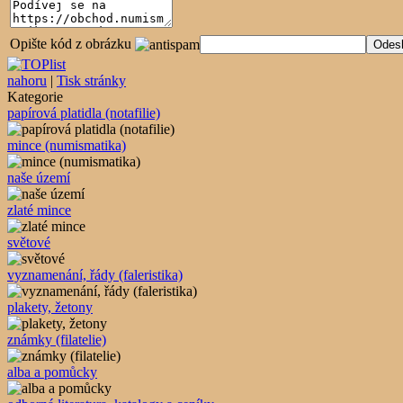
Opište kód z obrázku
nahoru
|
Tisk stránky
Kategorie
papírová platidla (notafilie)
mince (numismatika)
naše území
zlaté mince
světové
vyznamenání, řády (faleristika)
plakety, žetony
známky (filatelie)
alba a pomůcky