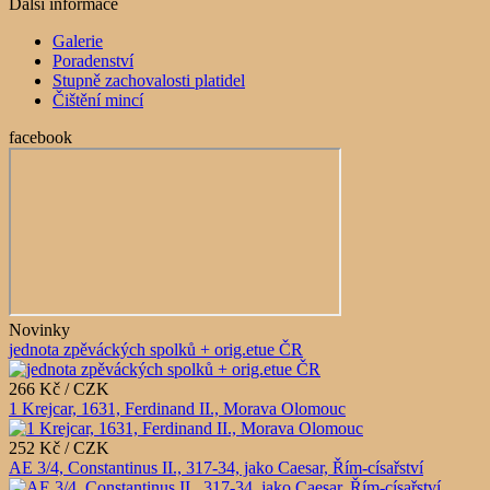
Další informace
Galerie
Poradenství
Stupně zachovalosti platidel
Čištění mincí
facebook
Novinky
jednota zpěváckých spolků + orig.etue ČR
266 Kč / CZK
1 Krejcar, 1631, Ferdinand II., Morava Olomouc
252 Kč / CZK
AE 3/4, Constantinus II., 317-34, jako Caesar, Řím-císařství