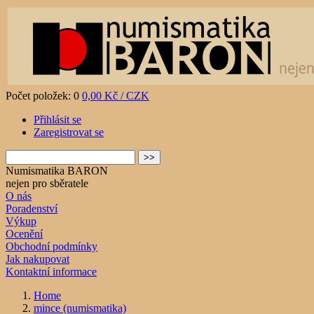
Počet položek: 0
0,00 Kč / CZK
Přihlásit se
Zaregistrovat se
Numismatika BARON
nejen pro sběratele
O nás
Poradenství
Výkup
Ocenění
Obchodní podmínky
Jak nakupovat
Kontaktní informace
Home
mince (numismatika)