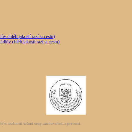
chléb jakostí razí si cestu)
) s možností určení ceny, zachovalosti a pravosti.