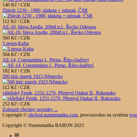
140 Kč / CZK
Zbiroh 1230 - 1980, plaketa + odznak, ČSR
112 Kč / CZK
AE-16, hlava Apolla, 200př.n.l., Řecko Odessos
560 Kč / CZK
5 pesos,Kuba
504 Kč / CZK
AE-14, Constantinus I., Pietas, Řím-císařství
182 Kč / CZK
500 tisíc marek 1923,Německo
112 Kč / CZK
vídeňský Fenik, 1251-1276, Přemysl Otakar II., Rakousko
252 Kč / CZK
Zobrazit všechny novinky ...
Copyright ©
obchod.numismatika.com
,
provozováno na systému
tvo
Copyright © Numismatika BARON 2023