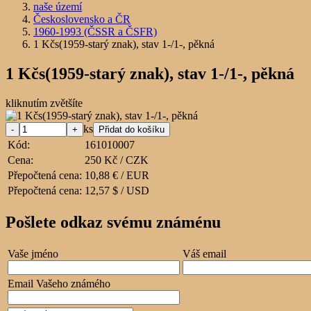
naše území
Československo a ČR
1960-1993 (ČSSR a ČSFR)
1 Kčs(1959-starý znak), stav 1-/1-, pěkná
1 Kčs(1959-starý znak), stav 1-/1-, pěkná
kliknutím zvětšíte
ks
Kód:
161010007
Cena:
250 Kč / CZK
Přepočtená cena:
10,88 € / EUR
Přepočtená cena:
12,57 $ / USD
Pošlete odkaz svému známénu
Vaše jméno
Váš email
Email Vašeho známého