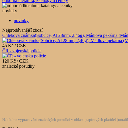
odborná literatura, katalogy a ceníky
novinky
novinky
Nejprodávanější zboží
Chlebová známka(Sobčice, Al 28mm, 2,46g), Mádlova pekárna (Mádlův 
45 Kč / CZK
ČR - vojenská policie
120 Kč / CZK
znalecké posudky
Nabízíme vypracování znaleckých posudků v oblasti papírových platidel (notafilie