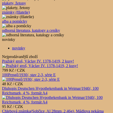
plakety, žetony
známky (filatelie)
alba a pomůcky
odborná literatura, katalogy a ceníky
novinky
novinky
Nejprodávanější zboží
Pražský groš, Václav IV. 1378-1419, 2 kusy!
799 Kč / CZK
100Pengő/1930/, stav 2-3, série E
48 Kč / CZK
Dluhopis Deutschen Hypothekenbank in Weimar/1940/, 100
Reichsmark, 4 %, formát A4
95 Kč / CZK
Chlebová známka(Sobčice, Al 28mm, 2,46g), Mádlova pekárna