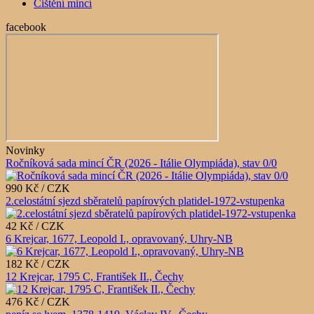
Čištění mincí
facebook
Novinky
Ročníková sada mincí ČR (2026 - Itálie Olympiáda), stav 0/0
990 Kč / CZK
2.celostátní sjezd sběratelů papírových platidel-1972-vstupenka
42 Kč / CZK
6 Krejcar, 1677, Leopold I., opravovaný, Uhry-NB
182 Kč / CZK
12 Krejcar, 1795 C, František II., Čechy
476 Kč / CZK