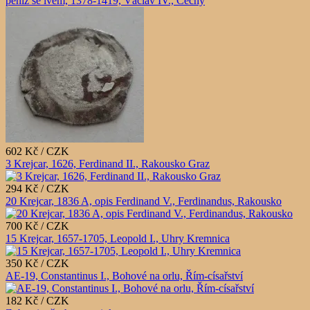
peníz se lvem, 1378-1419, Václav IV., Čechy
602 Kč / CZK
3 Krejcar, 1626, Ferdinand II., Rakousko Graz
294 Kč / CZK
20 Krejcar, 1836 A, opis Ferdinand V., Ferdinandus, Rakousko
700 Kč / CZK
15 Krejcar, 1657-1705, Leopold I., Uhry Kremnica
350 Kč / CZK
AE-19, Constantinus I., Bohové na orlu, Řím-císařství
182 Kč / CZK