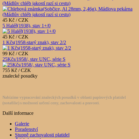
(Mádlův chléb jakostí razí si cestu)
45 Kč / CZK
5 Haléř(1938), stav 1+/0
45 Kč / CZK
1 Kčs(1958-starý znak), stav 2/2
99 Kč / CZK
25Kčs/1958/, stav UNC, série S
755 Kč / CZK
znalecké posudky
Nabízíme vypracování znaleckých posudků v oblasti papírových platidel
(notafilie) s možností určení ceny, zachovalosti a pravosti.
Další informace
Galerie
Poradenství
Stupně zachovalosti platidel