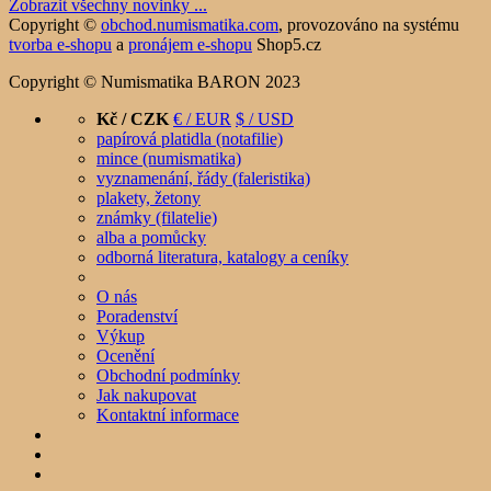
Zobrazit všechny novinky ...
Copyright ©
obchod.numismatika.com
,
provozováno na systému
tvorba e-shopu
a
pronájem e-shopu
Shop5.cz
Copyright © Numismatika BARON 2023
Kč / CZK
€ / EUR
$ / USD
papírová platidla (notafilie)
mince (numismatika)
vyznamenání, řády (faleristika)
plakety, žetony
známky (filatelie)
alba a pomůcky
odborná literatura, katalogy a ceníky
O nás
Poradenství
Výkup
Ocenění
Obchodní podmínky
Jak nakupovat
Kontaktní informace