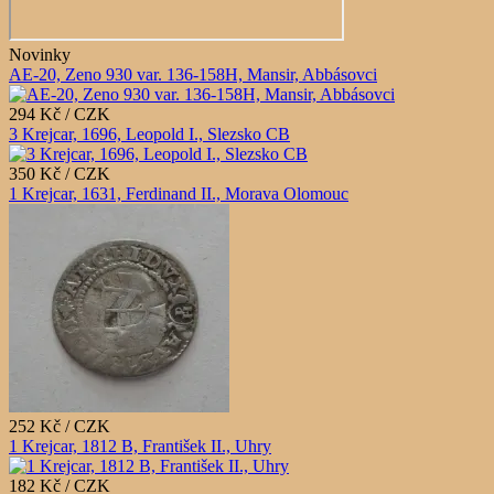
Novinky
AE-20, Zeno 930 var. 136-158H, Mansir, Abbásovci
294 Kč / CZK
3 Krejcar, 1696, Leopold I., Slezsko CB
350 Kč / CZK
1 Krejcar, 1631, Ferdinand II., Morava Olomouc
252 Kč / CZK
1 Krejcar, 1812 B, František II., Uhry
182 Kč / CZK