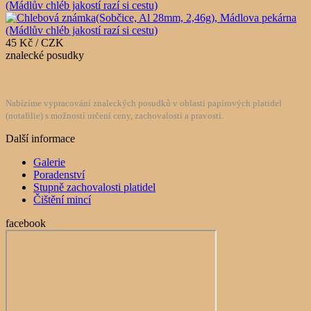
(Mádlův chléb jakostí razí si cestu)
45 Kč / CZK
znalecké posudky
Nabízíme vypracování znaleckých posudků v oblasti papírových platidel
(notafilie) s možností určení ceny, zachovalosti a pravosti.
Další informace
Galerie
Poradenství
Stupně zachovalosti platidel
Čištění mincí
facebook