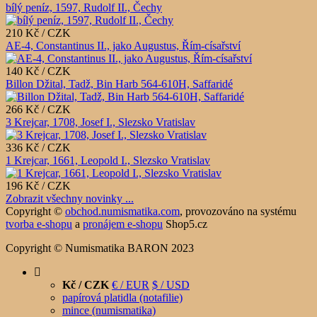
bílý peníz, 1597, Rudolf II., Čechy
210 Kč / CZK
AE-4, Constantinus II., jako Augustus, Řím-císařství
140 Kč / CZK
Billon Džital, Tadž, Bin Harb 564-610H, Saffaridé
266 Kč / CZK
3 Krejcar, 1708, Josef I., Slezsko Vratislav
336 Kč / CZK
1 Krejcar, 1661, Leopold I., Slezsko Vratislav
196 Kč / CZK
Zobrazit všechny novinky ...
Copyright ©
obchod.numismatika.com
,
provozováno na systému
tvorba e-shopu
a
pronájem e-shopu
Shop5.cz
Copyright © Numismatika BARON 2023
Kč / CZK
€ / EUR
$ / USD
papírová platidla (notafilie)
mince (numismatika)