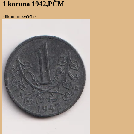
1 koruna 1942,PČM
kliknutím zvětšíte