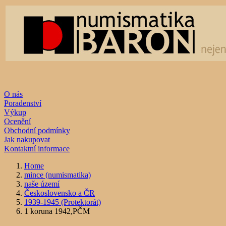
O nás
Poradenství
Výkup
Ocenění
Obchodní podmínky
Jak nakupovat
Kontaktní informace
Home
mince (numismatika)
naše území
Československo a ČR
1939-1945 (Protektorát)
1 koruna 1942,PČM