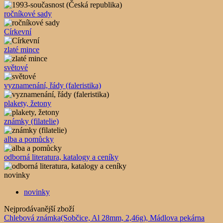
ročníkové sady
Církevní
zlaté mince
světové
vyznamenání, řády (faleristika)
plakety, žetony
známky (filatelie)
alba a pomůcky
odborná literatura, katalogy a ceníky
novinky
novinky
Nejprodávanější zboží
Chlebová známka(Sobčice, Al 28mm, 2,46g), Mádlova pekárna