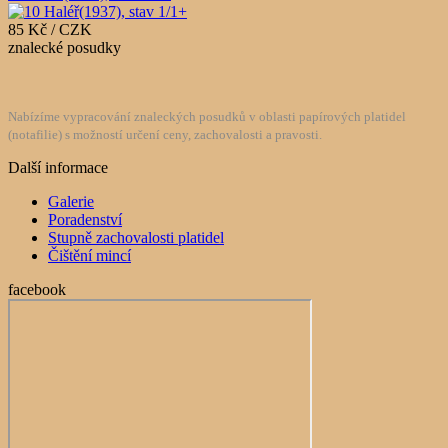
85 Kč / CZK
znalecké posudky
Nabízíme vypracování znaleckých posudků v oblasti papírových platidel
(notafilie) s možností určení ceny, zachovalosti a pravosti.
Další informace
Galerie
Poradenství
Stupně zachovalosti platidel
Čištění mincí
facebook