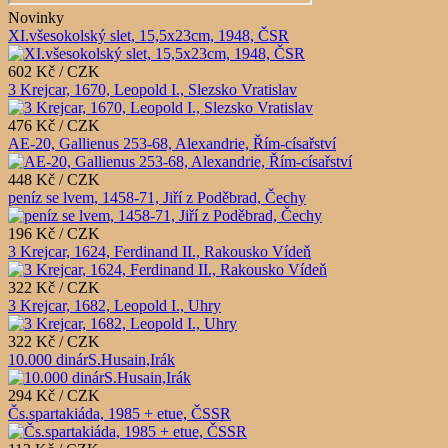
Novinky
XI.všesokolský slet, 15,5x23cm, 1948, ČSR
602 Kč / CZK
3 Krejcar, 1670, Leopold I., Slezsko Vratislav
476 Kč / CZK
AE-20, Gallienus 253-68, Alexandrie, Řím-císařství
448 Kč / CZK
peníz se lvem, 1458-71, Jiří z Poděbrad, Čechy
196 Kč / CZK
3 Krejcar, 1624, Ferdinand II., Rakousko Vídeň
322 Kč / CZK
3 Krejcar, 1682, Leopold I., Uhry
322 Kč / CZK
10.000 dinárS.Husain,Irák
294 Kč / CZK
Čs.spartakiáda, 1985 + etue, ČSSR