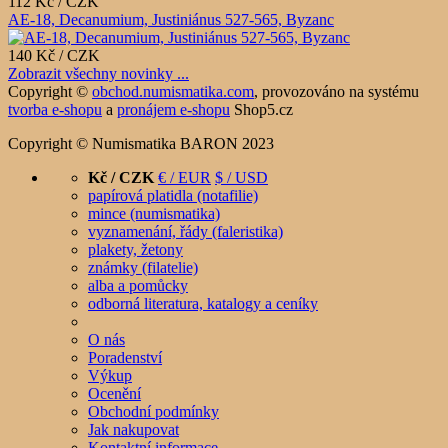
112 Kč / CZK
AE-18, Decanumium, Justiniánus 527-565, Byzanc
140 Kč / CZK
Zobrazit všechny novinky ...
Copyright ©
obchod.numismatika.com
,
provozováno na systému
tvorba e-shopu
a
pronájem e-shopu
Shop5.cz
Copyright © Numismatika BARON 2023
Kč / CZK
€ / EUR
$ / USD
papírová platidla (notafilie)
mince (numismatika)
vyznamenání, řády (faleristika)
plakety, žetony
známky (filatelie)
alba a pomůcky
odborná literatura, katalogy a ceníky
O nás
Poradenství
Výkup
Ocenění
Obchodní podmínky
Jak nakupovat
Kontaktní informace