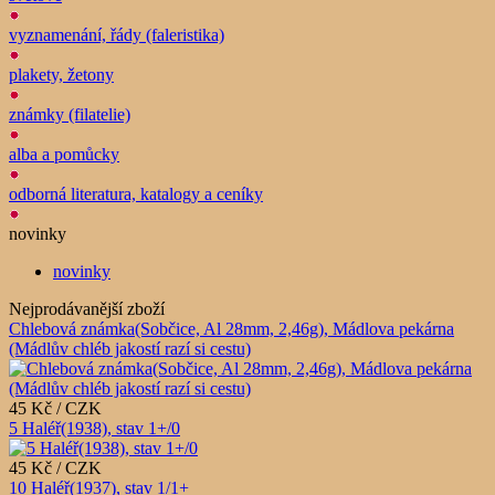
vyznamenání, řády (faleristika)
plakety, žetony
známky (filatelie)
alba a pomůcky
odborná literatura, katalogy a ceníky
novinky
novinky
Nejprodávanější zboží
Chlebová známka(Sobčice, Al 28mm, 2,46g), Mádlova pekárna
(Mádlův chléb jakostí razí si cestu)
45 Kč / CZK
5 Haléř(1938), stav 1+/0
45 Kč / CZK
10 Haléř(1937), stav 1/1+