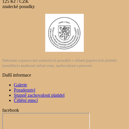
125 Kč / CZK
znalecké posudky
Nabízíme vypracování znaleckých posudků v oblasti papírových platidel
(notafilie) s možností určení ceny, zachovalosti a pravosti.
Další informace
Galerie
Poradenství
Stupně zachovalosti platidel
Čištění mincí
facebook