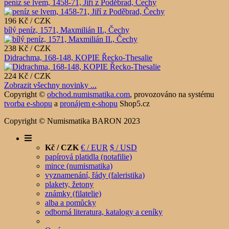
peníz se lvem, 1458-71, Jiří z Poděbrad, Čechy
196 Kč / CZK
bílý peníz, 1571, Maxmilián II., Čechy
238 Kč / CZK
Didrachma, 168-148, KOPIE Řecko-Thesalie
224 Kč / CZK
Zobrazit všechny novinky ...
Copyright ©
obchod.numismatika.com
,
provozováno na systému
tvorba e-shopu
a
pronájem e-shopu
Shop5.cz
Copyright © Numismatika BARON 2023
Kč / CZK
€ / EUR
$ / USD
papírová platidla (notafilie)
mince (numismatika)
vyznamenání, řády (faleristika)
plakety, žetony
známky (filatelie)
alba a pomůcky
odborná literatura, katalogy a ceníky