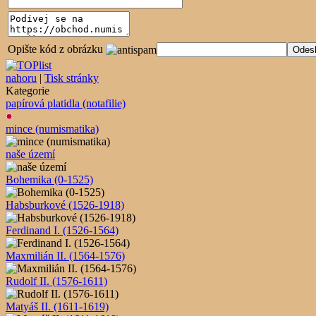
Opište kód z obrázku
nahoru
|
Tisk stránky
Kategorie
papírová platidla (notafilie)
mince (numismatika)
naše území
Bohemika (0-1525)
Habsburkové (1526-1918)
Ferdinand I. (1526-1564)
Maxmilián II. (1564-1576)
Rudolf II. (1576-1611)
Matyáš II. (1611-1619)