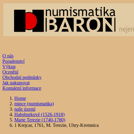
O nás
Poradenství
Výkup
Ocenění
Obchodní podmínky
Jak nakupovat
Kontaktní informace
Home
mince (numismatika)
naše území
Habsburkové (1526-1918)
Marie Terezie (1740-1780)
1 Krejcar, 1761, M. Terezie, Uhry-Kremnica