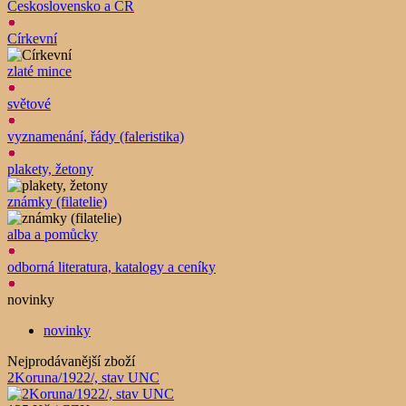
Československo a ČR
Církevní
zlaté mince
světové
vyznamenání, řády (faleristika)
plakety, žetony
známky (filatelie)
alba a pomůcky
odborná literatura, katalogy a ceníky
novinky
novinky
Nejprodávanější zboží
2Koruna/1922/, stav UNC