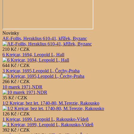
Novinky
AE-Follis, Heraklius 610-41, křížek, Byzanc
210 Kč / CZK
6 Krejcar, 1694, Leopold I., Hall
644 Kč / CZK
3 Krejcar, 1695,Leopold I., Čechy-Praha
266 Kč / CZK
10 marek 1971,NDR
35 Kč / CZK
1/2 Krejcar, bez let. 1740-80, M.Terezie, Rakousko
126 Kč / CZK
1 Krejcar, 1699, Leopold I., Rakousko-Vídeň
392 Kč / CZK