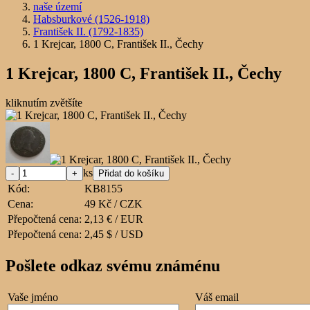
naše území
Habsburkové (1526-1918)
František II. (1792-1835)
1 Krejcar, 1800 C, František II., Čechy
1 Krejcar, 1800 C, František II., Čechy
kliknutím zvětšíte
ks
Kód:
KB8155
Cena:
49 Kč / CZK
Přepočtená cena:
2,13 € / EUR
Přepočtená cena:
2,45 $ / USD
Pošlete odkaz svému známénu
Vaše jméno
Váš email