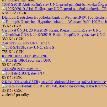
Nejprodávanější zboží
100Kč(2019-Alois Rašín), stav UNC, první pamětní bankovka ČR, u
6 840 Kč / CZK
Dluhopis Deutschen Hypothekenbank in Weimar/1940/, 100 Reichsm
95 Kč / CZK
Certifikát ČNB k 20 Kč(2019- Rašín, Pospíšil, Engliš), stav UNC
350 Kč / CZK
25Kčs/1958/, stav UNC, série S
755 Kč / CZK
KOPIE 10K/1900/, stav UNC
50 Kč / CZK
10 Haléř(1937), stav 1/1+
85 Kč / CZK
2 Kčs(1991-znak ČSFR), stav 0/0, dokonalá kvalita, ražba Kremnice
35 Kč / CZK
znalecké posudky