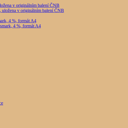
ložena v originálním balení ČNB
ark, 4 %, formát A4