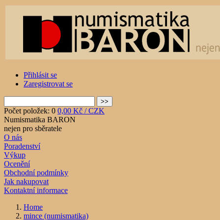
Přihlásit se
Zaregistrovat se
Počet položek: 0
0,00 Kč / CZK
Numismatika BARON
nejen pro sběratele
O nás
Poradenství
Výkup
Ocenění
Obchodní podmínky
Jak nakupovat
Kontaktní informace
Home
mince (numismatika)