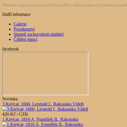
Nabízíme vypracování znaleckých posudků v oblasti papírových platidel (notafilie
Další informace
Galerie
Poradenství
Stupně zachovalosti platidel
Čištění mincí
facebook
Novinky
3 Krejcar, 1666, Leopold I., Rakousko Vídeň
420 Kč / CZK
1 Krejcar, 1816 A, František II., Rakousko