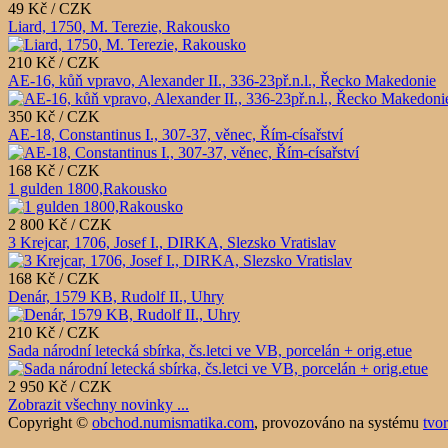
49 Kč / CZK
Liard, 1750, M. Terezie, Rakousko
210 Kč / CZK
AE-16, kůň vpravo, Alexander II., 336-23př.n.l., Řecko Makedonie
350 Kč / CZK
AE-18, Constantinus I., 307-37, věnec, Řím-císařství
168 Kč / CZK
1 gulden 1800,Rakousko
2 800 Kč / CZK
3 Krejcar, 1706, Josef I., DIRKA, Slezsko Vratislav
168 Kč / CZK
Denár, 1579 KB, Rudolf II., Uhry
210 Kč / CZK
Sada národní letecká sbírka, čs.letci ve VB, porcelán + orig.etue
2 950 Kč / CZK
Zobrazit všechny novinky ...
Copyright ©
obchod.numismatika.com
,
provozováno na systému
tvo