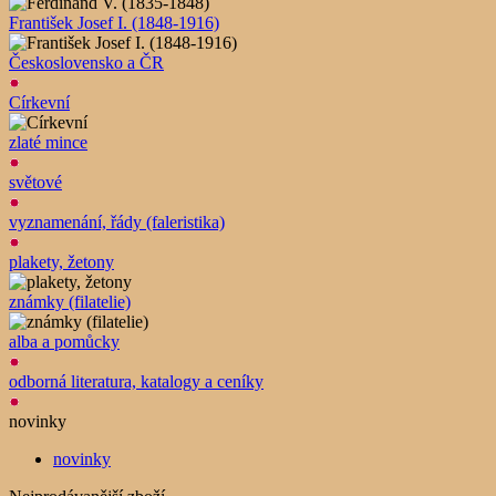
František Josef I. (1848-1916)
Československo a ČR
Církevní
zlaté mince
světové
vyznamenání, řády (faleristika)
plakety, žetony
známky (filatelie)
alba a pomůcky
odborná literatura, katalogy a ceníky
novinky
novinky