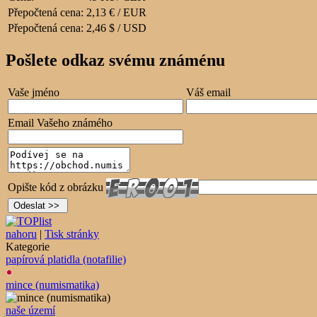
Přepočtená cena:
2,13 € / EUR
Přepočtená cena:
2,46 $ / USD
Pošlete odkaz svému známénu
Vaše jméno
Váš email
Email Vašeho známého
Opište kód z obrázku
nahoru
|
Tisk stránky
Kategorie
papírová platidla (notafilie)
mince (numismatika)
naše území