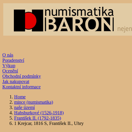
O nás
Poradenství
Výkup
Ocenění
Obchodní podmínky
Jak nakupovat
Kontaktní informace
Home
mince (numismatika)
naše území
Habsburkové (1526-1918)
František II. (1792-1835)
1 Krejcar, 1816 S, František II., Uhry