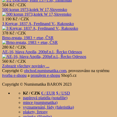
504 Kč / CZK
500 korun 1973,kolek W 17,Slovensko
1 190 Kč / CZK
3 Krejcar, 1837 A, Ferdinand V., Rakousko
378 Kč / CZK
Brno-regata, 1983 + etue, ČSR
280 Kč / CZK
AE-16, hlava Apolla, 200př.n.l., Řecko Odessos
560 Kč / CZK
Zobrazit všechny novinky ...
Copyright ©
obchod.numismatika.com
,
provozováno na systému
tvorba e-shopu
a
pronájem e-shopu
Shop5.cz
Copyright © Numismatika BARON 2023
Kč / CZK
€ / EUR
$ / USD
papírová platidla (notafilie)
mince (numismatika)
vyznamenání, řády (faleristika)
plakety, žetony
známky (filatelie)