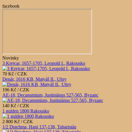
facebook
Novinky
3 Krejcar, 1657-1705, Leopold I., Rakousko
70 Kč / CZK
Denár, 1616 KB, Matyáš II., Uhry
196 Kč / CZK
AE-18, Decanumium, Justiniánus 527-565, Byzanc
140 Kč / CZK
1 gulden 1800,Rakousko
2 800 Kč / CZK
1/2 Drachma, Hani 137-138, Tabaristán