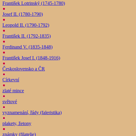
František Lotrinský (1745-1780)
Josef II. (1780-1790)
Leopold II. (1790-1792)
František II. (1792-1835)
Ferdinand V. (1835-1848)
František Josef I. (1848-1916)
Československo a ČR
Církevní
zlaté mince
světové
vyznamenání, řády (faleristika)
plakety, žetony
známky (filatelie)