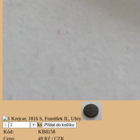
ks
Kód:
KB8158
Cena:
49 Kč / CZK