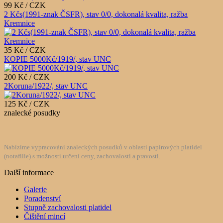
99 Kč / CZK
2 Kčs(1991-znak ČSFR), stav 0/0, dokonalá kvalita, ražba
Kremnice
35 Kč / CZK
KOPIE 5000Kč/1919/, stav UNC
200 Kč / CZK
2Koruna/1922/, stav UNC
125 Kč / CZK
znalecké posudky
Nabízíme vypracování znaleckých posudků v oblasti papírových platidel
(notafilie) s možností určení ceny, zachovalosti a pravosti.
Další informace
Galerie
Poradenství
Stupně zachovalosti platidel
Čištění mincí