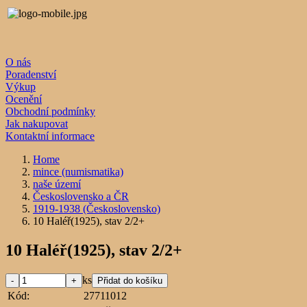
O nás
Poradenství
Výkup
Ocenění
Obchodní podmínky
Jak nakupovat
Kontaktní informace
Home
mince (numismatika)
naše území
Československo a ČR
1919-1938 (Československo)
10 Haléř(1925), stav 2/2+
10 Haléř(1925), stav 2/2+
ks
Kód:
27711012