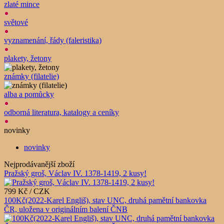
zlaté mince
světové
vyznamenání, řády (faleristika)
plakety, žetony
známky (filatelie)
alba a pomůcky
odborná literatura, katalogy a ceníky
novinky
novinky
Nejprodávanější zboží
Pražský groš, Václav IV. 1378-1419, 2 kusy!
799 Kč / CZK
100Kč(2022-Karel Engliš), stav UNC, druhá pamětní bankovka
ČR, uložena v originálním balení ČNB