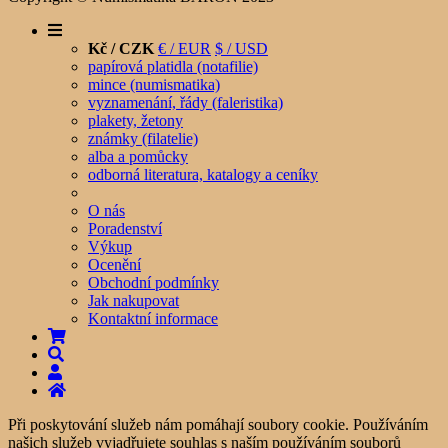
Kč / CZK
€ / EUR
$ / USD
papírová platidla (notafilie)
mince (numismatika)
vyznamenání, řády (faleristika)
plakety, žetony
známky (filatelie)
alba a pomůcky
odborná literatura, katalogy a ceníky
O nás
Poradenství
Výkup
Ocenění
Obchodní podmínky
Jak nakupovat
Kontaktní informace
Při poskytování služeb nám pomáhají soubory cookie. Používáním
našich služeb vyjadřujete souhlas s naším používáním souborů