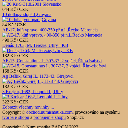
644 Kč / CZK
10 dollar,vodopád ,Guyana
84 Kč / CZK
AE-17, kůň vpravo, 400-350 př.n.l.,Řecko Maroneia
490 Kč / CZK
Denár, 1763, M. Terezie, Uhry - KB
182 Kč / CZK
AE-15, Constantinus I., 307-37, 2 vojáci, Řím-císařství
168 Kč / CZK
Ag Bešlik, Girej II., 1173-43, Girejovci
182 Kč / CZK
3 Krejcar, 1682, Leopold I., Uhry
322 Kč / CZK
Zobrazit všechny novinky ...
Copyright ©
obchod.numismatika.com
,
provozováno na systému
tvorba e-shopu
a
pronájem e-shopu
Shop5.cz
Copyright © Numismatika BARON 2023