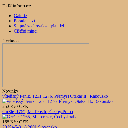
Další informace
Galerie
Poradenství
Stupně zachovalosti platidel
Čištění mincí
facebook
Novinky
vídeňský Fenik, 1251-1276, Přemysl Otakar II., Rakousko
252 Kč / CZK
Grešle, 1765, M. Terezie, Čechy-Praha
168 Kč / CZK
20 Ks-S-31.8.2001,Slovensko