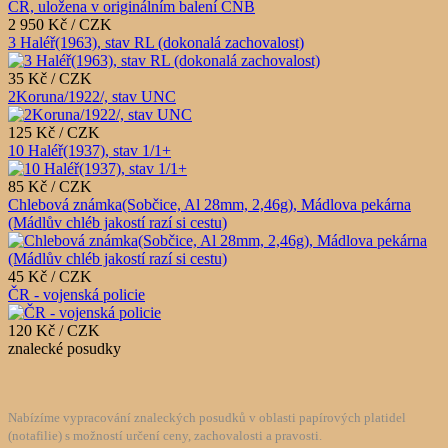
2 950 Kč / CZK
3 Haléř(1963), stav RL (dokonalá zachovalost)
35 Kč / CZK
2Koruna/1922/, stav UNC
125 Kč / CZK
10 Haléř(1937), stav 1/1+
85 Kč / CZK
Chlebová známka(Sobčice, Al 28mm, 2,46g), Mádlova pekárna
(Mádlův chléb jakostí razí si cestu)
45 Kč / CZK
ČR - vojenská policie
120 Kč / CZK
znalecké posudky
Nabízíme vypracování znaleckých posudků v oblasti papírových platidel
(notafilie) s možností určení ceny, zachovalosti a pravosti.