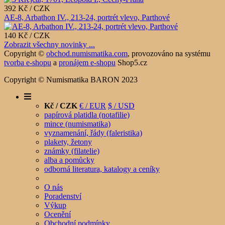
392 Kč / CZK
AE-8, Arbathon IV., 213-24, portrét vlevo, Parthové
140 Kč / CZK
Zobrazit všechny novinky ...
Copyright ©
obchod.numismatika.com
,
provozováno na systému
tvorba e-shopu
a
pronájem e-shopu
Shop5.cz
Copyright © Numismatika BARON 2023
Kč / CZK
€ / EUR
$ / USD
papírová platidla (notafilie)
mince (numismatika)
vyznamenání, řády (faleristika)
plakety, žetony
známky (filatelie)
alba a pomůcky
odborná literatura, katalogy a ceníky
O nás
Poradenství
Výkup
Ocenění
Obchodní podmínky