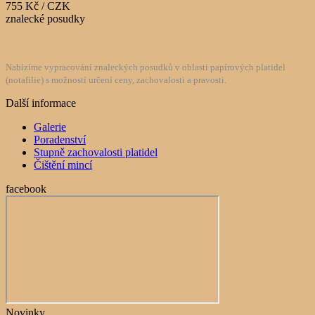
755 Kč / CZK
znalecké posudky
Nabízíme vypracování znaleckých posudků v oblasti papírových platidel
(notafilie) s možností určení ceny, zachovalosti a pravosti.
Další informace
Galerie
Poradenství
Stupně zachovalosti platidel
Čištění mincí
facebook
Novinky