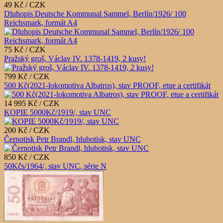
49 Kč / CZK
Dluhopis Deutsche Kommunal Sammel, Berlín/1926/ 100
Reichsmark, formát A4
75 Kč / CZK
Pražský groš, Václav IV. 1378-1419, 2 kusy!
799 Kč / CZK
500 Kč(2021-lokomotiva Albatros), stav PROOF, etue a certifikát
14 995 Kč / CZK
KOPIE 5000Kč/1919/, stav UNC
200 Kč / CZK
Černotisk Petr Brandl, hlubotisk, stav UNC
850 Kč / CZK
50Kčs/1964/, stav UNC, série N