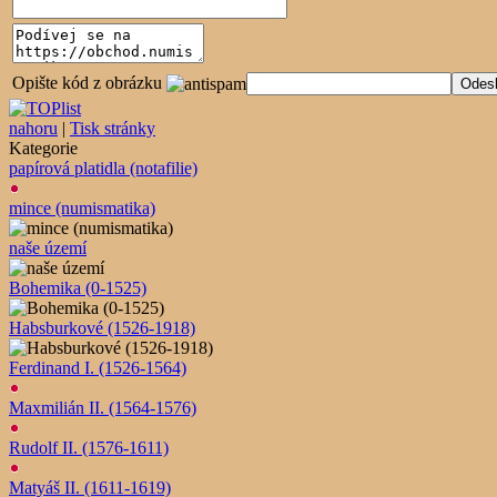
Opište kód z obrázku
nahoru
|
Tisk stránky
Kategorie
papírová platidla (notafilie)
mince (numismatika)
naše území
Bohemika (0-1525)
Habsburkové (1526-1918)
Ferdinand I. (1526-1564)
Maxmilián II. (1564-1576)
Rudolf II. (1576-1611)
Matyáš II. (1611-1619)