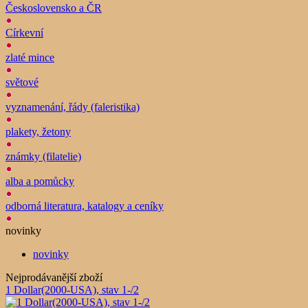
Československo a ČR
Církevní
zlaté mince
světové
vyznamenání, řády (faleristika)
plakety, žetony
známky (filatelie)
alba a pomůcky
odborná literatura, katalogy a ceníky
novinky
novinky
Nejprodávanější zboží
1 Dollar(2000-USA), stav 1-/2