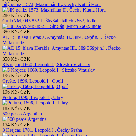
bílý peníz, 1573, Maxmilián II., Čechy Kutná Hora
280 Kč / CZK
Cu DAM, 945.852 H Šír-Sáh, Mitch 2662, Indie
350 Kč / CZK
AE-15, hlava Herakla, Amyntás III., 389-369př.n.l., Řecko
Makedonie
350 Kč / CZK
3 Krejcar, 1660, Leopold I., Slezsko Vratislav
196 Kč / CZK
Grešle, 1696, Leopold I., Opolí
196 Kč / CZK
Poltura, 1696, Leopold I., Uhry
182 Kč / CZK
500 pesos,Argentina
154 Kč / CZK
3 Krejcar, 1701, Leopold I., Čechy-Praha