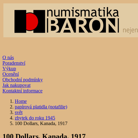
O nás
Poradenství
Výkup
Ocenění
Obchodní podmínky
Jak nakupovat
Kontaktní informace
Home
papírová platidla (notafilie)
svět
zbytek do roku 1945
100 Dollars, Kanada, 1917
100 Dollars, Kanada, 1917