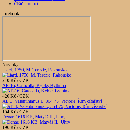
Čištění mincí
facebook
Novinky
Liard, 1750, M. Terezie, Rakousko
210 Kč / CZK
AE-16, Caracalla, Kyble, Bythinia
420 Kč / CZK
AE-3, Valentinianus I., 364-75, Victorie, Řím-císařství
154 Kč / CZK
Denár, 1616 KB, Matyáš II., Uhry
196 Kč / CZK