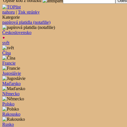
Opište kód z obrázku
nahoru
|
Tisk stránky
Kategorie
papírová platidla (notafilie)
Československo
svět
Čína
Francie
Jugoslávie
Maďarsko
Německo
Polsko
Rakousko
Rusko