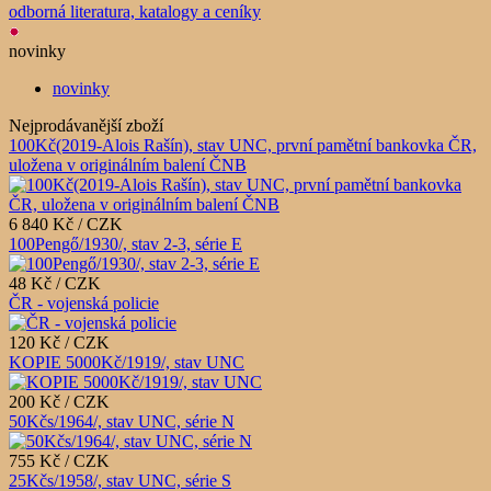
odborná literatura, katalogy a ceníky
novinky
novinky
Nejprodávanější zboží
100Kč(2019-Alois Rašín), stav UNC, první pamětní bankovka ČR,
uložena v originálním balení ČNB
6 840 Kč / CZK
100Pengő/1930/, stav 2-3, série E
48 Kč / CZK
ČR - vojenská policie
120 Kč / CZK
KOPIE 5000Kč/1919/, stav UNC
200 Kč / CZK
50Kčs/1964/, stav UNC, série N
755 Kč / CZK
25Kčs/1958/, stav UNC, série S