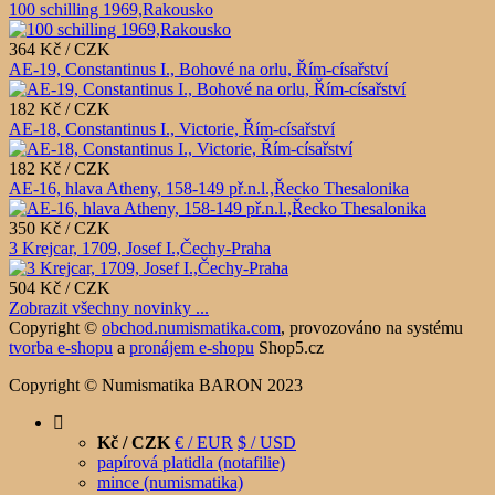
100 schilling 1969,Rakousko
364 Kč / CZK
AE-19, Constantinus I., Bohové na orlu, Řím-císařství
182 Kč / CZK
AE-18, Constantinus I., Victorie, Řím-císařství
182 Kč / CZK
AE-16, hlava Atheny, 158-149 př.n.l.,Řecko Thesalonika
350 Kč / CZK
3 Krejcar, 1709, Josef I.,Čechy-Praha
504 Kč / CZK
Zobrazit všechny novinky ...
Copyright ©
obchod.numismatika.com
,
provozováno na systému
tvorba e-shopu
a
pronájem e-shopu
Shop5.cz
Copyright © Numismatika BARON 2023
Kč / CZK
€ / EUR
$ / USD
papírová platidla (notafilie)
mince (numismatika)