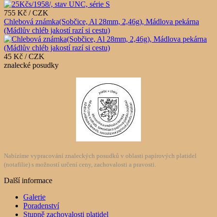
755 Kč / CZK
Chlebová známka(Sobčice, Al 28mm, 2,46g), Mádlova pekárna
(Mádlův chléb jakostí razí si cestu)
45 Kč / CZK
znalecké posudky
Nabízíme vypracování znaleckých posudků v oblasti papírových platidel
(notafilie) s možností určení ceny, zachovalosti a pravosti.
Další informace
Galerie
Poradenství
Stupně zachovalosti platidel