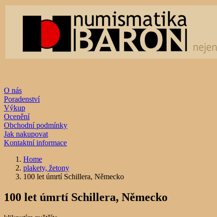
O nás
Poradenství
Výkup
Ocenění
Obchodní podmínky
Jak nakupovat
Kontaktní informace
Home
plakety, žetony
100 let úmrtí Schillera, Německo
100 let úmrtí Schillera, Německo