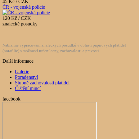
45 Kč / CZK
ČR - vojenská policie
120 Kč / CZK
znalecké posudky
Nabízíme vypracování znaleckých posudků v oblasti papírových platidel
(notafilie) s možností určení ceny, zachovalosti a pravosti.
Další informace
Galerie
Poradenství
Stupně zachovalosti platidel
Čištění mincí
facebook