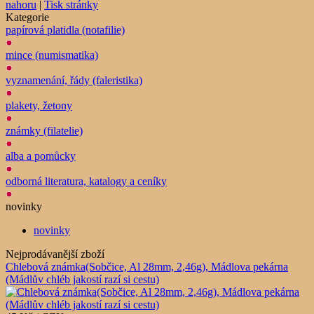
nahoru
|
Tisk stránky
Kategorie
papírová platidla (notafilie)
mince (numismatika)
vyznamenání, řády (faleristika)
plakety, žetony
známky (filatelie)
alba a pomůcky
odborná literatura, katalogy a ceníky
novinky
novinky
Nejprodávanější zboží
Chlebová známka(Sobčice, Al 28mm, 2,46g), Mádlova pekárna
(Mádlův chléb jakostí razí si cestu)