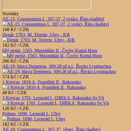
Novinky
AE-15, Constantinus I., 307-37, 2 vojáci, Řím-císařství
168 Kč / CZK
Denár, 1763, M. Terezie, Uhry - KB
182 Kč / CZK
bílý peníz, 1565, Maxmilián II., Čechy Kutná Hora
266 Kč / CZK
AE-19, hlava Demetera, 309-28 př.n.l., Řecko Lysimachea
574 Kč / CZK
1 Krejcar, 1816 A, František II., Rakousko
49 Kč / CZK
3 Krejcar, 1701, Leopold I., DIRKA, Rakousko Sv.Vít
126 Kč / CZK
Poltura, 1696, Leopold I., Uhry
182 Kč / CZK
AE-18, Constantinus I., 307-37, věnec, Řím-císařství