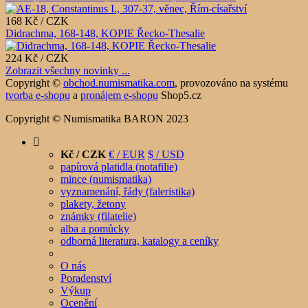
168 Kč / CZK
Didrachma, 168-148, KOPIE Řecko-Thesalie
224 Kč / CZK
Zobrazit všechny novinky ...
Copyright ©
obchod.numismatika.com
,
provozováno na systému
tvorba e-shopu
a
pronájem e-shopu
Shop5.cz
Copyright © Numismatika BARON 2023
Kč / CZK
€ / EUR
$ / USD
papírová platidla (notafilie)
mince (numismatika)
vyznamenání, řády (faleristika)
plakety, žetony
známky (filatelie)
alba a pomůcky
odborná literatura, katalogy a ceníky
O nás
Poradenství
Výkup
Ocenění