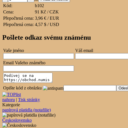
Kód:
b102
Cena:
91 Kč / CZK
Přepočtená cena:
3,96 € / EUR
Přepočtená cena:
4,57 $ / USD
Pošlete odkaz svému známénu
Vaše jméno
Váš email
Email Vašeho známého
Opište kód z obrázku
nahoru
|
Tisk stránky
Kategorie
papírová platidla (notafilie)
Československo