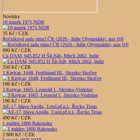
Novinky
10 marek 1971,NDR
35 Kč / CZK
Ročníková sada mincí ČR (2026 - Itálie Olympiáda), stav 0/0
990 Kč / CZK
Cu DAM, 945.852 H Šír-Sáh, Mitch 2662, Indie
350 Kč / CZK
1 Krejcar, 1648, Ferdinand III., Slezsko Skočov
196 Kč / CZK
3 Krejcar, 1665, Leopold I., Slezsko-Vratislav
196 Kč / CZK
AE-17, hlava Apolla, 3.stol.př.n.l., Řecko Troas
490 Kč / CZK
1 gulden 1800,Rakousko
2 800 Kč / CZK