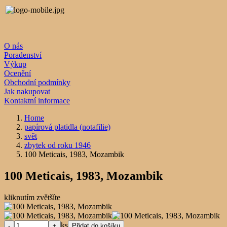
O nás
Poradenství
Výkup
Ocenění
Obchodní podmínky
Jak nakupovat
Kontaktní informace
Home
papírová platidla (notafilie)
svět
zbytek od roku 1946
100 Meticais, 1983, Mozambik
100 Meticais, 1983, Mozambik
kliknutím zvětšíte
ks