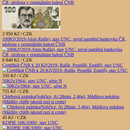
ČR, uložena v originálním balení ČNB
2 950 Kč / CZK
100Kč(2019-Alois Rašín), stav UNC, první pamětní bankovka ČR,
uložena v originálním balení ČNB
6 840 Kč / CZK
Certifikát ČNB k 20 Kč(2019- Rašín, Pospíšil, Engliš), stav UNC
350 Kč / CZK
50Kčs/1964/, stav UNC, série N
755 Kč / CZK
Chlebová známka(Sobčice, Al 28mm, 2,46g), Mádlova pekárna
(Mádlův chléb jakostí razí si cestu)
45 Kč / CZK
KOPIE 10K/1900/, stav UNC