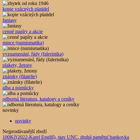
kopie vzácných platidel
fantasy
cenné papíry a akcie
mince (numismatika)
vyznamenání, řády (faleristika)
plakety, žetony
známky (filatelie)
alba a pomůcky
odborná literatura, katalogy a ceníky
novinky
novinky
Nejprodávanější zboží
100Kč(2022-Karel Engliš), stav UNC, druhá pamětní bankovka