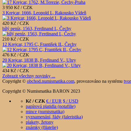
3 950 Kč / CZK
3 Krejcar, 1666, Leopold I., Rakousko Vídeň
420 Kč / CZK
bílý peníz, 1563, Ferdinand I., Čechy
210 Kč / CZK
12 Krejcar, 1795 C, František II., Čechy
476 Kč / CZK
20 Krejcar, 1838 B, Ferdinand V., Uhry
434 Kč / CZK
Zobrazit všechny novinky ...
Copyright ©
obchod.numismatika.com
,
provozováno na systému
tvo
Copyright © Numismatika BARON 2023
Kč / CZK
€ / EUR
$ / USD
papírová platidla (notafilie)
mince (numismatika)
vyznamenání, řády (faleristika)
plakety, žetony
známky (filatelie)