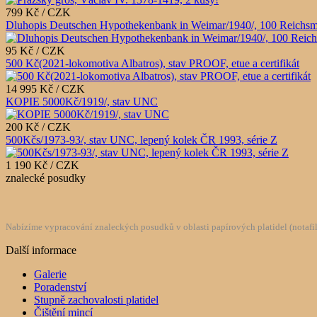
799 Kč / CZK
Dluhopis Deutschen Hypothekenbank in Weimar/1940/, 100 Reichsm
95 Kč / CZK
500 Kč(2021-lokomotiva Albatros), stav PROOF, etue a certifikát
14 995 Kč / CZK
KOPIE 5000Kč/1919/, stav UNC
200 Kč / CZK
500Kčs/1973-93/, stav UNC, lepený kolek ČR 1993, série Z
1 190 Kč / CZK
znalecké posudky
Nabízíme vypracování znaleckých posudků v oblasti papírových platidel (notafilie
Další informace
Galerie
Poradenství
Stupně zachovalosti platidel
Čištění mincí