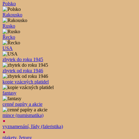
Polsko
Rakousko
Rusko
Řecko
USA
zbytek do roku 1945
zbytek od roku 1946
kopie vzácných platidel
fantasy
cenné papíry a akcie
mince (numismatika)
vyznamenání, řády (faleristika)
plakety, žetony