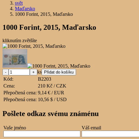
svět
Maďarsko
1000 Forint, 2015, Maďarsko
1000 Forint, 2015, Maďarsko
kliknutím zvětšíte
ks
Kód:
B2203
Cena:
210 Kč / CZK
Přepočtená cena:
9,14 € / EUR
Přepočtená cena:
10,56 $ / USD
Pošlete odkaz svému známénu
Vaše jméno
Váš email