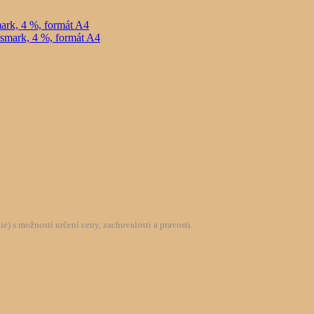
ark, 4 %, formát A4
) s možností určení ceny, zachovalosti a pravosti.