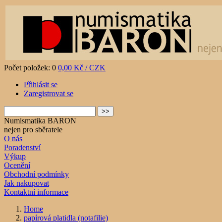
Počet položek: 0
0,00 Kč / CZK
Přihlásit se
Zaregistrovat se
Numismatika BARON
nejen pro sběratele
O nás
Poradenství
Výkup
Ocenění
Obchodní podmínky
Jak nakupovat
Kontaktní informace
Home
papírová platidla (notafilie)