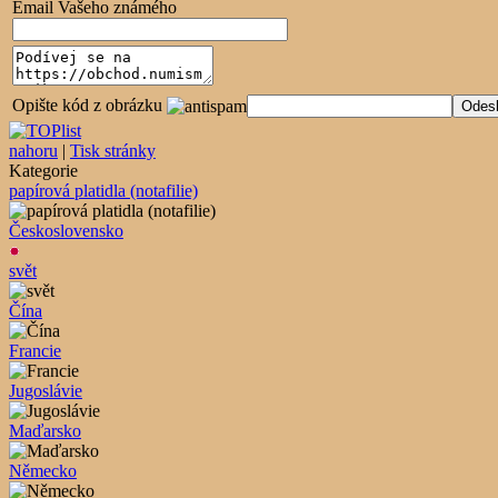
Email Vašeho známého
Opište kód z obrázku
nahoru
|
Tisk stránky
Kategorie
papírová platidla (notafilie)
Československo
svět
Čína
Francie
Jugoslávie
Maďarsko
Německo