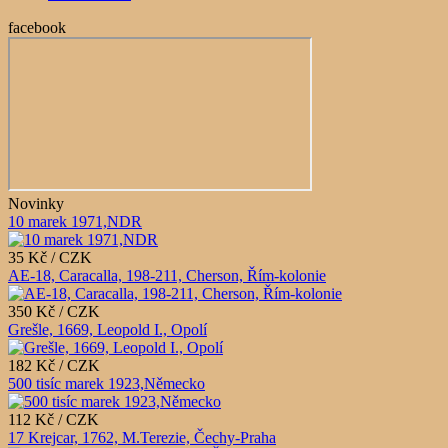
facebook
Novinky
10 marek 1971,NDR
35 Kč / CZK
AE-18, Caracalla, 198-211, Cherson, Řím-kolonie
350 Kč / CZK
Grešle, 1669, Leopold I., Opolí
182 Kč / CZK
500 tisíc marek 1923,Německo
112 Kč / CZK
17 Krejcar, 1762, M.Terezie, Čechy-Praha