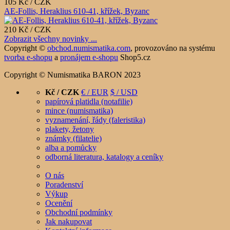
105 Kč / CZK
AE-Follis, Heraklius 610-41, křížek, Byzanc
210 Kč / CZK
Zobrazit všechny novinky ...
Copyright ©
obchod.numismatika.com
,
provozováno na systému
tvorba e-shopu
a
pronájem e-shopu
Shop5.cz
Copyright © Numismatika BARON 2023
Kč / CZK
€ / EUR
$ / USD
papírová platidla (notafilie)
mince (numismatika)
vyznamenání, řády (faleristika)
plakety, žetony
známky (filatelie)
alba a pomůcky
odborná literatura, katalogy a ceníky
O nás
Poradenství
Výkup
Ocenění
Obchodní podmínky
Jak nakupovat