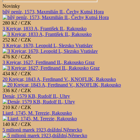
Novinky
bílý peníz, 1573, Maxmilián II., Čechy Kutná Hora
280 Kč / CZK
3 Krejcar, 1833 A, František II., Rakousko
252 Kč / CZK
3 Krejcar, 1670, Leopold I., Slezsko Vratislav
476 Kč / CZK
3 Krejcar, 1627, Ferdinand II., Rakousko Graz
434 Kč / CZK
20 Krejcar, 1843 A, Ferdinand V., KNOFLIK, Rakousko
336 Kč / CZK
Denár, 1579 KB, Rudolf II., Uhry
210 Kč / CZK
Liard, 1745, M. Terezie, Rakousko
140 Kč / CZK
5 milionů marek 1923,dráždní,Německo