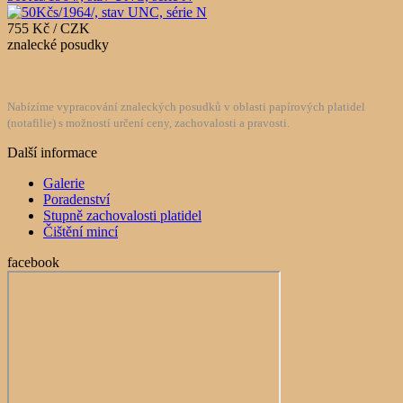
755 Kč / CZK
znalecké posudky
Nabízíme vypracování znaleckých posudků v oblasti papírových platidel
(notafilie) s možností určení ceny, zachovalosti a pravosti.
Další informace
Galerie
Poradenství
Stupně zachovalosti platidel
Čištění mincí
facebook