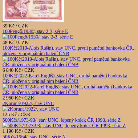
39 Kč / CZK
100Pengő/1930/, stav 2-3, série E
48 Kč / CZK
100Kč(2019-Alois Rašín), stav UNC, první pamětní bankovka ČR,
uložena v originálním balení ČNB
6 840 Kč / CZK
100Kč(2022-Karel Engliš), stav UNC, druhá pamětní bankovka
ČR, uložena v originálním balení ČNB
2 950 Kč / CZK
2Koruna/1922/, stav UNC
125 Kč / CZK
500Kčs/1973-93/, stav UNC, lepený kolek ČR 1993, série Z
1 190 Kč / CZK
50Kčs/1964/, stav UNC, série N