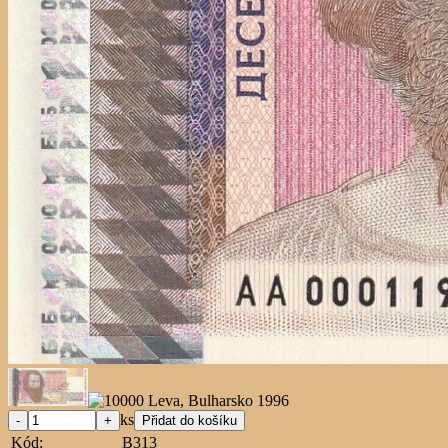
ks
Kód:
B313