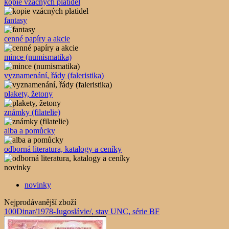
kopie vzácných platidel
fantasy
cenné papíry a akcie
mince (numismatika)
vyznamenání, řády (faleristika)
plakety, žetony
známky (filatelie)
alba a pomůcky
odborná literatura, katalogy a ceníky
novinky
novinky
Nejprodávanější zboží
100Dinar/1978-Jugoslávie/, stav UNC, série BF