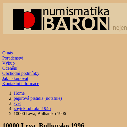
O nás
Poradenství
Výkup
Ocenění
Obchodní podmínky
Jak nakupovat
Kontaktní informace
Home
papírová platidla (notafilie)
svět
zbytek od roku 1946
10000 Leva, Bulharsko 1996
10000 Leva, Bulharsko 1996