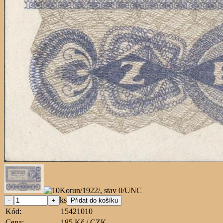
ks
Kód:
15421010
Cena:
185 Kč / CZK