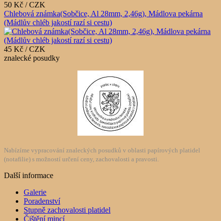
50 Kč / CZK
Chlebová známka(Sobčice, Al 28mm, 2,46g), Mádlova pekárna
(Mádlův chléb jakostí razí si cestu)
45 Kč / CZK
znalecké posudky
Nabízíme vypracování znaleckých posudků v oblasti papírových platidel
(notafilie) s možností určení ceny, zachovalosti a pravosti.
Další informace
Galerie
Poradenství
Stupně zachovalosti platidel
Čištění mincí