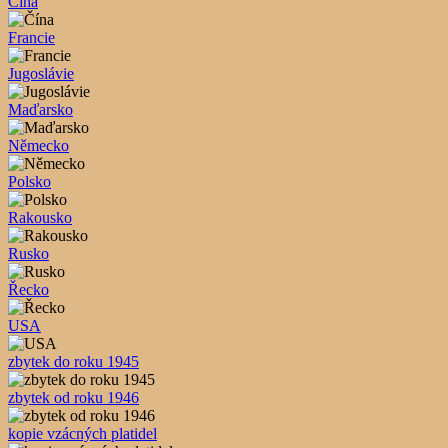
Čína
Francie
Jugoslávie
Maďarsko
Německo
Polsko
Rakousko
Rusko
Řecko
USA
zbytek do roku 1945
zbytek od roku 1946
kopie vzácných platidel