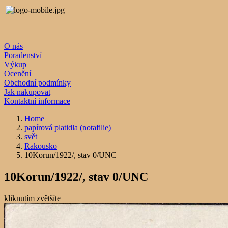
O nás
Poradenství
Výkup
Ocenění
Obchodní podmínky
Jak nakupovat
Kontaktní informace
Home
papírová platidla (notafilie)
svět
Rakousko
10Korun/1922/, stav 0/UNC
10Korun/1922/, stav 0/UNC
kliknutím zvětšíte