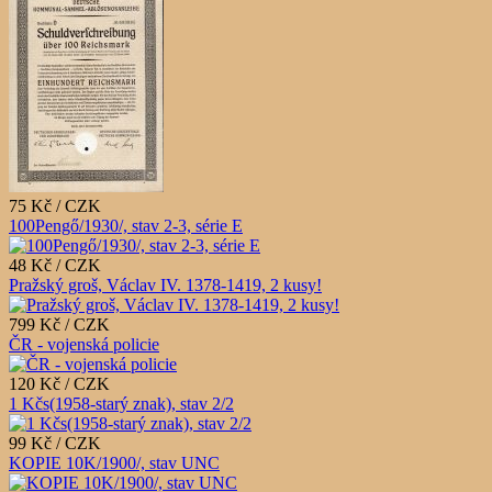
75 Kč / CZK
100Pengő/1930/, stav 2-3, série E
48 Kč / CZK
Pražský groš, Václav IV. 1378-1419, 2 kusy!
799 Kč / CZK
ČR - vojenská policie
120 Kč / CZK
1 Kčs(1958-starý znak), stav 2/2
99 Kč / CZK
KOPIE 10K/1900/, stav UNC