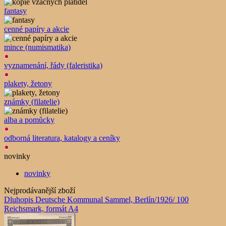
fantasy
cenné papíry a akcie
mince (numismatika)
vyznamenání, řády (faleristika)
plakety, žetony
známky (filatelie)
alba a pomůcky
odborná literatura, katalogy a ceníky
novinky
novinky
Nejprodávanější zboží
Dluhopis Deutsche Kommunal Sammel, Berlín/1926/ 100
Reichsmark, formát A4