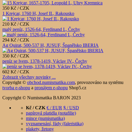
350 Kč / CZK
1 Krejcar, 1760 H, Josef II., Rakousko
210 Kč / CZK
malý peníz, 1526-64, Ferdinand I., Čechy
294 Kč / CZK
Ag Quirat, 500-537 H, JUSUF, Španělsko IBERIA
350 Kč / CZK
peníz se lvem, 1378-1419, Václav IV., Čechy
602 Kč / CZK
Zobrazit všechny novinky ...
Copyright ©
obchod.numismatika.com
,
provozováno na systému
tvorba e-shopu
a
pronájem e-shopu
Shop5.cz
Copyright © Numismatika BARON 2023
Kč / CZK
€ / EUR
$ / USD
papírová platidla (notafilie)
mince (numismatika)
vyznamenání, řády (faleristika)
plakety, žetony