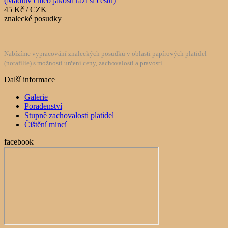
45 Kč / CZK
znalecké posudky
Nabízíme vypracování znaleckých posudků v oblasti papírových platidel
(notafilie) s možností určení ceny, zachovalosti a pravosti.
Další informace
Galerie
Poradenství
Stupně zachovalosti platidel
Čištění mincí
facebook