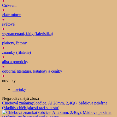
Církevní
zlaté mince
světové
vyznamenání, řády (faleristika)
plakety, žetony
známky (filatelie)
alba a pomůcky
odborná literatura, katalogy a ceníky
novinky
novinky
Nejprodávanější zboží
Chlebová známka(Sobčice, Al 28mm, 2,46g), Mádlova pekárna
(Mádlův chléb jakostí razí si cestu)