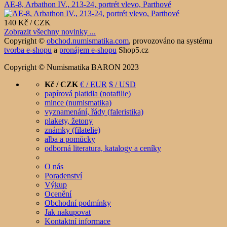
AE-8, Arbathon IV., 213-24, portrét vlevo, Parthové
140 Kč / CZK
Zobrazit všechny novinky ...
Copyright ©
obchod.numismatika.com
,
provozováno na systému
tvorba e-shopu
a
pronájem e-shopu
Shop5.cz
Copyright © Numismatika BARON 2023
Kč / CZK
€ / EUR
$ / USD
papírová platidla (notafilie)
mince (numismatika)
vyznamenání, řády (faleristika)
plakety, žetony
známky (filatelie)
alba a pomůcky
odborná literatura, katalogy a ceníky
O nás
Poradenství
Výkup
Ocenění
Obchodní podmínky
Jak nakupovat
Kontaktní informace