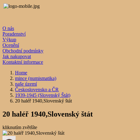
O nás
Poradenství
Výkup
Ocenění
Obchodní podmínky
Jak nakupovat
Kontaktní informace
Home
mince (numismatika)
naše území
Československo a ČR
1939-1945 (Slovenský Štát)
20 haléř 1940,Slovenský štát
20 haléř 1940,Slovenský štát
kliknutím zvětšíte