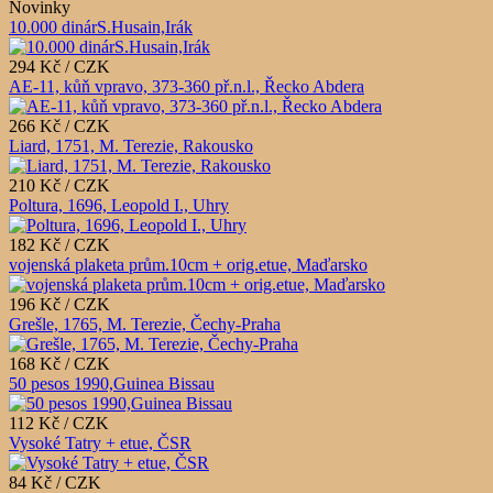
Novinky
10.000 dinárS.Husain,Irák
294 Kč / CZK
AE-11, kůň vpravo, 373-360 př.n.l., Řecko Abdera
266 Kč / CZK
Liard, 1751, M. Terezie, Rakousko
210 Kč / CZK
Poltura, 1696, Leopold I., Uhry
182 Kč / CZK
vojenská plaketa prům.10cm + orig.etue, Maďarsko
196 Kč / CZK
Grešle, 1765, M. Terezie, Čechy-Praha
168 Kč / CZK
50 pesos 1990,Guinea Bissau
112 Kč / CZK
Vysoké Tatry + etue, ČSR
84 Kč / CZK