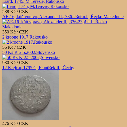
Liard, 1745, M.Terezie, Rakousko
588 Kč / CZK
AE-16, kůň vpravo, Alexander II., 336-23př.n.l., Řecko Makedonie
350 Kč / CZK
2 kroone 1917,Rakousko
56 Kč / CZK
50 Ks-K-2.5.2002,Slovensko
980 Kč / CZK
12 Krejcar, 1795 C, František II., Čechy
476 Kč / CZK