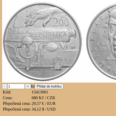
ks
Kód:
15413001
Cena:
680 Kč / CZK
Přepočtená cena:
29,57 € / EUR
Přepočtená cena:
34,12 $ / USD