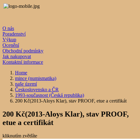
O nás
Poradenství
Výkup
Ocenění
Obchodní podmínky
Jak nakupovat
Kontaktní informace
Home
mince (numismatika)
naše území
Československo a ČR
1993-současnost (Česká republika)
200 Kč(2013-Aloys Klar), stav PROOF, etue a certifikát
200 Kč(2013-Aloys Klar), stav PROOF,
etue a certifikát
kliknutím zvětšíte