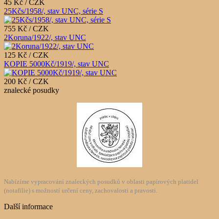
45 Kč / CZK
25Kčs/1958/, stav UNC, série S
755 Kč / CZK
2Koruna/1922/, stav UNC
125 Kč / CZK
KOPIE 5000Kč/1919/, stav UNC
200 Kč / CZK
znalecké posudky
Nabízíme vypracování znaleckých posudků v oblasti papírových platidel
(notafilie) s možností určení ceny, zachovalosti a pravosti.
Další informace