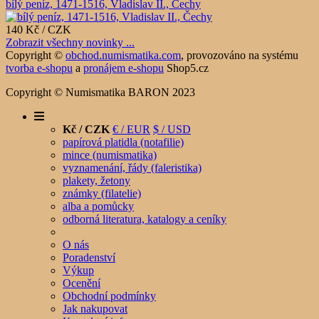
bílý peníz, 1471-1516, Vladislav II., Čechy
140 Kč / CZK
Zobrazit všechny novinky ...
Copyright ©
obchod.numismatika.com
,
provozováno na systému
tvorba e-shopu
a
pronájem e-shopu
Shop5.cz
Copyright © Numismatika BARON 2023
Kč / CZK
€ / EUR
$ / USD
papírová platidla (notafilie)
mince (numismatika)
vyznamenání, řády (faleristika)
plakety, žetony
známky (filatelie)
alba a pomůcky
odborná literatura, katalogy a ceníky
O nás
Poradenství
Výkup
Ocenění
Obchodní podmínky
Jak nakupovat