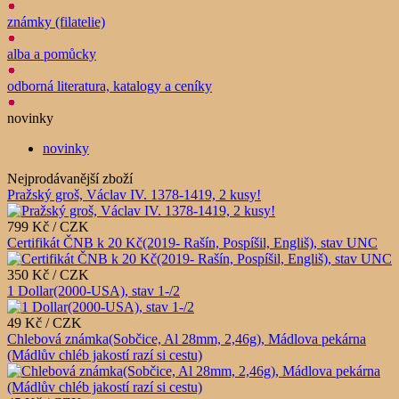
známky (filatelie)
alba a pomůcky
odborná literatura, katalogy a ceníky
novinky
novinky
Nejprodávanější zboží
Pražský groš, Václav IV. 1378-1419, 2 kusy!
799 Kč / CZK
Certifikát ČNB k 20 Kč(2019- Rašín, Pospíšil, Engliš), stav UNC
350 Kč / CZK
1 Dollar(2000-USA), stav 1-/2
49 Kč / CZK
Chlebová známka(Sobčice, Al 28mm, 2,46g), Mádlova pekárna
(Mádlův chléb jakostí razí si cestu)