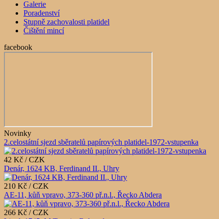
Galerie
Poradenství
Stupně zachovalosti platidel
Čištění mincí
facebook
Novinky
2.celostátní sjezd sběratelů papírových platidel-1972-vstupenka
42 Kč / CZK
Denár, 1624 KB, Ferdinand II., Uhry
210 Kč / CZK
AE-11, kůň vpravo, 373-360 př.n.l., Řecko Abdera
266 Kč / CZK