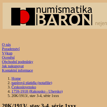
O nás
Poradenství
Výkup
Ocenění
Obchodní podmínky
Jak nakupovat
Kontaktní informace
Home
papírová platidla (notafilie)
Československo
1759-1918 (Rakousko - Uhersko)
20K/1913/, stav 3-4, série 1xxx
20K/1913/, stav 3-4, série 1xxx