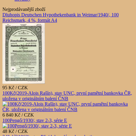
Nejprodávanější zboží
Dluhopis Deutschen Hypothekenbank in Weimar/1940/, 100
Reichsmark, 4 %, formát A4
95 Kč / CZK
100Kč(2019-Alois Rašín), stav UNC, první pamětní bankovka ČR,
uložena v originálním balení ČNB
6 840 Kč / CZK
100Pengő/1930/, stav 2-3, série E
48 Kč / CZK