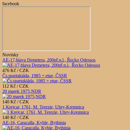
facebook
Novinky
AE-17,hlava Demetera, 200př.n.l., Řecko Odessos
476 Kč / CZK
Čs.spartakiáda, 1985 + etue, ČSSR
112 Kč / CZK
20 marek 1975,NDR
140 Kč / CZK
1 Krejcar, 1761, M. Terezie, Uhry-Kremnica
140 Kč / CZK
AE-16, Caracalla, Kyble, Bythinia