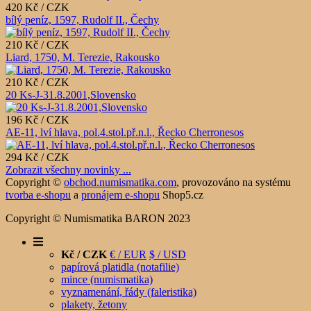
420 Kč / CZK
bílý peníz, 1597, Rudolf II., Čechy
210 Kč / CZK
Liard, 1750, M. Terezie, Rakousko
210 Kč / CZK
20 Ks-J-31.8.2001,Slovensko
196 Kč / CZK
AE-11, lví hlava, pol.4.stol.př.n.l., Řecko Cherronesos
294 Kč / CZK
Zobrazit všechny novinky ...
Copyright ©
obchod.numismatika.com
,
provozováno na systému
tvorba e-shopu
a
pronájem e-shopu
Shop5.cz
Copyright © Numismatika BARON 2023
Kč / CZK
€ / EUR
$ / USD
papírová platidla (notafilie)
mince (numismatika)
vyznamenání, řády (faleristika)
plakety, žetony