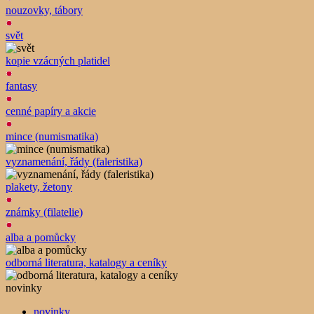
nouzovky, tábory
svět
kopie vzácných platidel
fantasy
cenné papíry a akcie
mince (numismatika)
vyznamenání, řády (faleristika)
plakety, žetony
známky (filatelie)
alba a pomůcky
odborná literatura, katalogy a ceníky
novinky
novinky