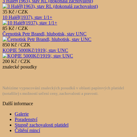
3 Haléř(1963), stav RL (dokonalá zachovalost)
35 Kč / CZK
10 Haléř(1937), stav 1/1+
85 Kč / CZK
Černotisk Petr Brandl, hlubotisk, stav UNC
850 Kč / CZK
KOPIE 5000Kč/1919/, stav UNC
200 Kč / CZK
znalecké posudky
Nabízíme vypracování znaleckých posudků v oblasti papírových platidel
(notafilie) s možností určení ceny, zachovalosti a pravosti.
Další informace
Galerie
Poradenství
Stupně zachovalosti platidel
Čištění mincí