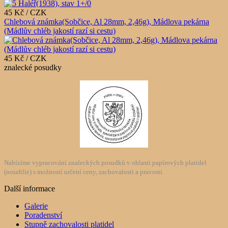
45 Kč / CZK
Chlebová známka(Sobčice, Al 28mm, 2,46g), Mádlova pekárna
(Mádlův chléb jakostí razí si cestu)
45 Kč / CZK
znalecké posudky
Nabízíme vypracování znaleckých posudků v oblasti papírových platidel
(notafilie) s možností určení ceny, zachovalosti a pravosti.
Další informace
Galerie
Poradenství
Stupně zachovalosti platidel