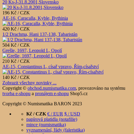
20 Ks-J-31.8.2001,Slovensko
196 Kč / CZK
AE-16, Caracalla, Kyble, Bythinia
420 Kč / CZK
1/2 Drachma, Hani 137-138, Tabaristán
504 Kč / CZK
Grešle, 1697, Leopold I., Opolí
210 Kč / CZK
AE-15, Constantinus I., císař vpravo, Řím-císařství
140 Kč / CZK
Zobrazit všechny novinky ...
Copyright ©
obchod.numismatika.com
,
provozováno na systému
tvorba e-shopu
a
pronájem e-shopu
Shop5.cz
Copyright © Numismatika BARON 2023
Kč / CZK
€ / EUR
$ / USD
papírová platidla (notafilie)
mince (numismatika)
vyznamenání, řády (faleristika)