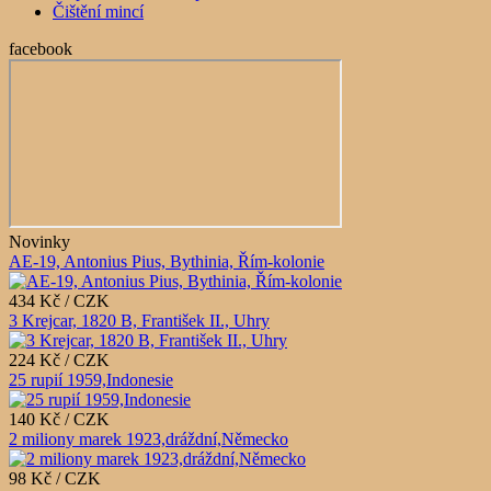
Čištění mincí
facebook
Novinky
AE-19, Antonius Pius, Bythinia, Řím-kolonie
434 Kč / CZK
3 Krejcar, 1820 B, František II., Uhry
224 Kč / CZK
25 rupií 1959,Indonesie
140 Kč / CZK
2 miliony marek 1923,dráždní,Německo
98 Kč / CZK