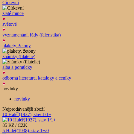
Církevní
zlaté mince
světové
vyznamenání, řády (faleristika)
plakety, žetony
známky (filatelie)
alba a pomůcky
odborná literatura, katalogy a ceníky
novinky
novinky
Nejprodávanější zboží
10 Haléř(1937), stav 1/1+
85 Kč / CZK
5 Haléř(1938), stav 1+/0