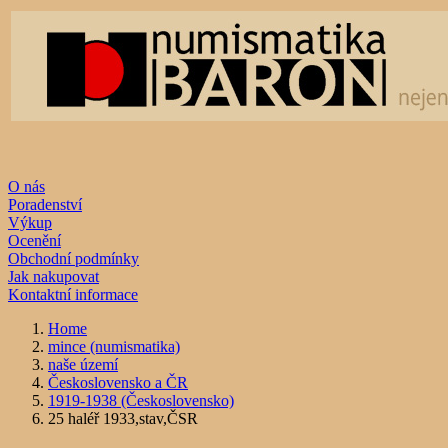
O nás
Poradenství
Výkup
Ocenění
Obchodní podmínky
Jak nakupovat
Kontaktní informace
Home
mince (numismatika)
naše území
Československo a ČR
1919-1938 (Československo)
25 haléř 1933,stav,ČSR