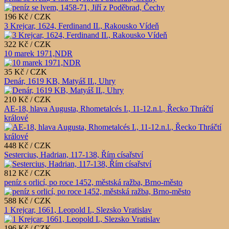
196 Kč / CZK
3 Krejcar, 1624, Ferdinand II., Rakousko Vídeň
322 Kč / CZK
10 marek 1971,NDR
35 Kč / CZK
Denár, 1619 KB, Matyáš II., Uhry
210 Kč / CZK
AE-18, hlava Augusta, Rhometalcés I., 11-12.n.l., Řecko Thráčtí
králové
448 Kč / CZK
Sestercius, Hadrian, 117-138, Řím císařství
812 Kč / CZK
peníz s orlicí, po roce 1452, městská ražba, Brno-město
588 Kč / CZK
1 Krejcar, 1661, Leopold I., Slezsko Vratislav
196 Kč / CZK