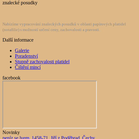
znalecké posudky
Nabízíme vypracování znaleckých posudků v oblasti papírových platidel
(notafilie) s možností určení ceny, zachovalosti a pravosti.
Další informace
Galerie
Poradenství
Stupně zachovalosti platidel
Čištění mincí
facebook
Novinky
peníz se lvem, 1458-71, Jiří z Poděbrad, Čechy