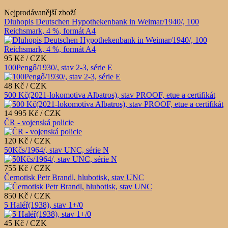
Nejprodávanější zboží
Dluhopis Deutschen Hypothekenbank in Weimar/1940/, 100
Reichsmark, 4 %, formát A4
95 Kč / CZK
100Pengő/1930/, stav 2-3, série E
48 Kč / CZK
500 Kč(2021-lokomotiva Albatros), stav PROOF, etue a certifikát
14 995 Kč / CZK
ČR - vojenská policie
120 Kč / CZK
50Kčs/1964/, stav UNC, série N
755 Kč / CZK
Černotisk Petr Brandl, hlubotisk, stav UNC
850 Kč / CZK
5 Haléř(1938), stav 1+/0
45 Kč / CZK