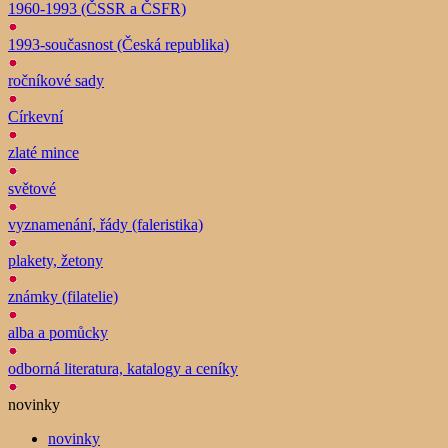
1960-1993 (ČSSR a ČSFR)
1993-současnost (Česká republika)
ročníkové sady
Církevní
zlaté mince
světové
vyznamenání, řády (faleristika)
plakety, žetony
známky (filatelie)
alba a pomůcky
odborná literatura, katalogy a ceníky
novinky
novinky