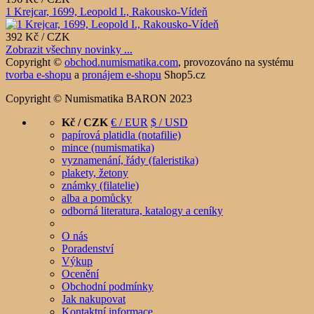
1 Krejcar, 1699, Leopold I., Rakousko-Vídeň
392 Kč / CZK
Zobrazit všechny novinky ...
Copyright ©
obchod.numismatika.com
,
provozováno na systému
tvorba e-shopu
a
pronájem e-shopu
Shop5.cz
Copyright © Numismatika BARON 2023
Kč / CZK
€ / EUR
$ / USD
papírová platidla (notafilie)
mince (numismatika)
vyznamenání, řády (faleristika)
plakety, žetony
známky (filatelie)
alba a pomůcky
odborná literatura, katalogy a ceníky
O nás
Poradenství
Výkup
Ocenění
Obchodní podmínky
Jak nakupovat
Kontaktní informace