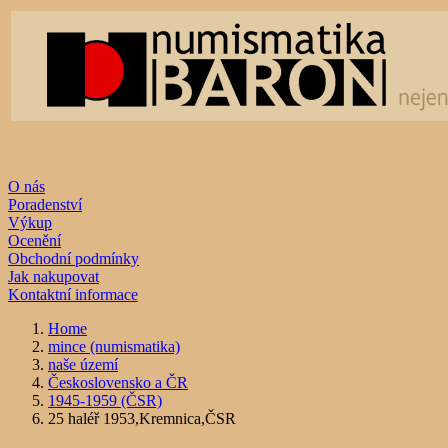
O nás
Poradenství
Výkup
Ocenění
Obchodní podmínky
Jak nakupovat
Kontaktní informace
Home
mince (numismatika)
naše území
Československo a ČR
1945-1959 (ČSR)
25 haléř 1953,Kremnica,ČSR