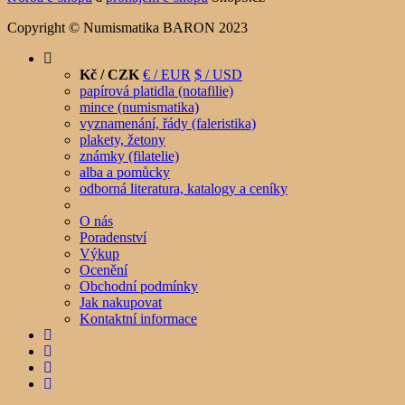
Copyright © Numismatika BARON 2023
Kč / CZK
€ / EUR
$ / USD
papírová platidla (notafilie)
mince (numismatika)
vyznamenání, řády (faleristika)
plakety, žetony
známky (filatelie)
alba a pomůcky
odborná literatura, katalogy a ceníky
O nás
Poradenství
Výkup
Ocenění
Obchodní podmínky
Jak nakupovat
Kontaktní informace