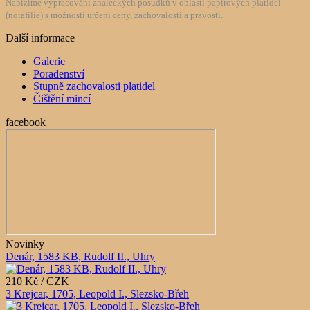
Nabízíme vypracování znaleckých posudků v oblasti papírových platidel
(notafilie) s možností určení ceny, zachovalosti a pravosti.
Další informace
Galerie
Poradenství
Stupně zachovalosti platidel
Čištění mincí
facebook
Novinky
Denár, 1583 KB, Rudolf II., Uhry
210 Kč / CZK
3 Krejcar, 1705, Leopold I., Slezsko-Břeh