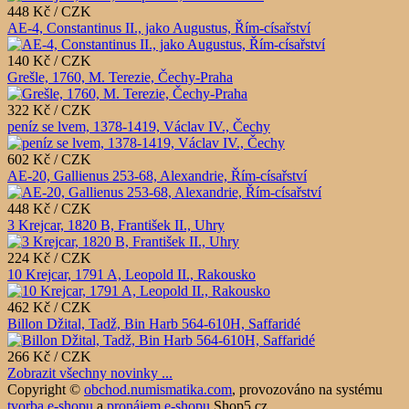
448 Kč / CZK
AE-4, Constantinus II., jako Augustus, Řím-císařství
140 Kč / CZK
Grešle, 1760, M. Terezie, Čechy-Praha
322 Kč / CZK
peníz se lvem, 1378-1419, Václav IV., Čechy
602 Kč / CZK
AE-20, Gallienus 253-68, Alexandrie, Řím-císařství
448 Kč / CZK
3 Krejcar, 1820 B, František II., Uhry
224 Kč / CZK
10 Krejcar, 1791 A, Leopold II., Rakousko
462 Kč / CZK
Billon Džital, Tadž, Bin Harb 564-610H, Saffaridé
266 Kč / CZK
Zobrazit všechny novinky ...
Copyright ©
obchod.numismatika.com
,
provozováno na systému
tvorba e-shopu
a
pronájem e-shopu
Shop5.cz