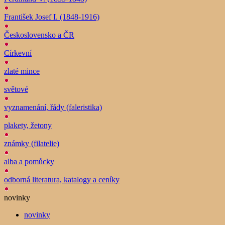
František Josef I. (1848-1916)
Československo a ČR
Církevní
zlaté mince
světové
vyznamenání, řády (faleristika)
plakety, žetony
známky (filatelie)
alba a pomůcky
odborná literatura, katalogy a ceníky
novinky
novinky