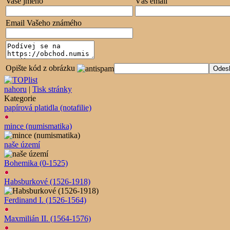
Vaše jméno
Váš email
Email Vašeho známého
Opište kód z obrázku
nahoru
|
Tisk stránky
Kategorie
papírová platidla (notafilie)
mince (numismatika)
naše území
Bohemika (0-1525)
Habsburkové (1526-1918)
Ferdinand I. (1526-1564)
Maxmilián II. (1564-1576)