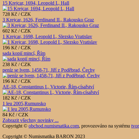
15 Krejcar, 1694, Leopold I., Hall
728 Kč / CZK
3 Krejcar, 1626, Ferdinand II., Rakousko Graz
602 Kč / CZK
1 Krejcar, 1698, Leopold I., Slezsko Vratislav
196 Kč / CZK
sada kopií mincí, Řím
238 Kč / CZK
peníz se lvem, 1458-71, Jiří z Poděbrad, Čechy
196 Kč / CZK
AE-18, Constantinus I., Victorie, Řím-císařství
182 Kč / CZK
1 leu 2005,Rumunsko
84 Kč / CZK
Zobrazit všechny novinky ...
Copyright ©
obchod.numismatika.com
,
provozováno na systému
tvo
Copyright © Numismatika BARON 2023