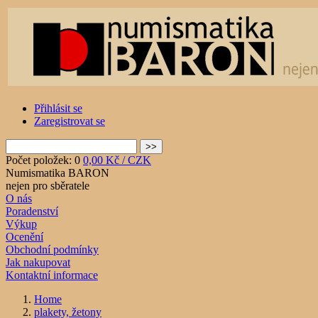
Přihlásit se
Zaregistrovat se
Počet položek: 0
0,00 Kč / CZK
Numismatika BARON
nejen pro sběratele
O nás
Poradenství
Výkup
Ocenění
Obchodní podmínky
Jak nakupovat
Kontaktní informace
Home
plakety, žetony