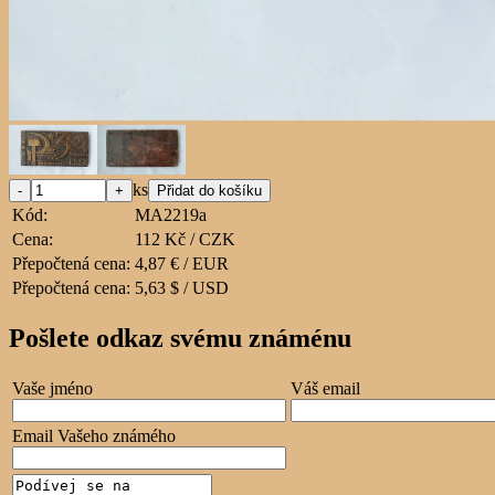
ks
Kód:
MA2219a
Cena:
112 Kč / CZK
Přepočtená cena:
4,87 € / EUR
Přepočtená cena:
5,63 $ / USD
Pošlete odkaz svému známénu
Vaše jméno
Váš email
Email Vašeho známého