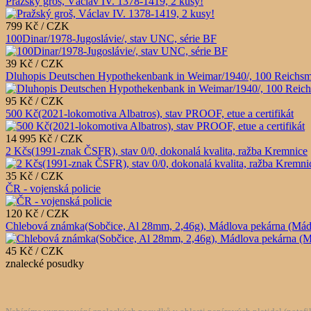
Pražský groš, Václav IV. 1378-1419, 2 kusy!
799 Kč / CZK
100Dinar/1978-Jugoslávie/, stav UNC, série BF
39 Kč / CZK
Dluhopis Deutschen Hypothekenbank in Weimar/1940/, 100 Reichsm
95 Kč / CZK
500 Kč(2021-lokomotiva Albatros), stav PROOF, etue a certifikát
14 995 Kč / CZK
2 Kčs(1991-znak ČSFR), stav 0/0, dokonalá kvalita, ražba Kremnice
35 Kč / CZK
ČR - vojenská policie
120 Kč / CZK
Chlebová známka(Sobčice, Al 28mm, 2,46g), Mádlova pekárna (Mádlův 
45 Kč / CZK
znalecké posudky