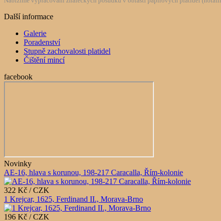
Nabízíme vypracování znaleckých posudků v oblasti papírových platidel (notafilie
Další informace
Galerie
Poradenství
Stupně zachovalosti platidel
Čištění mincí
facebook
Novinky
AE-16, hlava s korunou, 198-217 Caracalla, Řím-kolonie
322 Kč / CZK
1 Krejcar, 1625, Ferdinand II., Morava-Brno
196 Kč / CZK