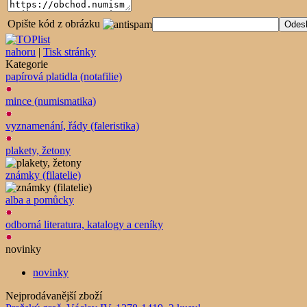
Opište kód z obrázku
nahoru
|
Tisk stránky
Kategorie
papírová platidla (notafilie)
mince (numismatika)
vyznamenání, řády (faleristika)
plakety, žetony
známky (filatelie)
alba a pomůcky
odborná literatura, katalogy a ceníky
novinky
novinky
Nejprodávanější zboží