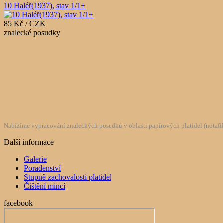
10 Haléř(1937), stav 1/1+
85 Kč / CZK
znalecké posudky
Nabízíme vypracování znaleckých posudků v oblasti papírových platidel (notafilie
Další informace
Galerie
Poradenství
Stupně zachovalosti platidel
Čištění mincí
facebook