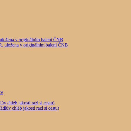
uložena v originálním balení ČNB
chléb jakostí razí si cestu)