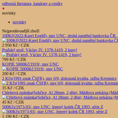
odborná literatura, katalogy a ceníky
novinky
novinky
Nejprodávanější zboží
100Kč(2022-Karel Engliš), stav UNC, druhá pamětní bankovka ČR, 
2 950 Kč / CZK
Pražský groš, Václav IV. 1378-1419, 2 kusy!
799 Kč / CZK
KOPIE 5000Kč/1919/, stav UNC
200 Kč / CZK
2 Kčs(1991-znak ČSFR), stav 0/0, dokonalá kvalita, ražba Kremnice
35 Kč / CZK
Chlebová známka(Sobčice, Al 28mm, 2,46g), Mádlova pekárna (Mádlův 
45 Kč / CZK
500Kčs/1973-93/, stav UNC, lepený kolek ČR 1993, série Z
1 190 Kč / CZK