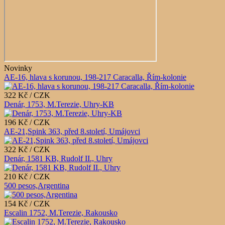
Novinky
AE-16, hlava s korunou, 198-217 Caracalla, Řím-kolonie
322 Kč / CZK
Denár, 1753, M.Terezie, Uhry-KB
196 Kč / CZK
AE-21,Spink 363, před 8.století, Umájovci
322 Kč / CZK
Denár, 1581 KB, Rudolf II., Uhry
210 Kč / CZK
500 pesos,Argentina
154 Kč / CZK
Escalin 1752, M.Terezie, Rakousko