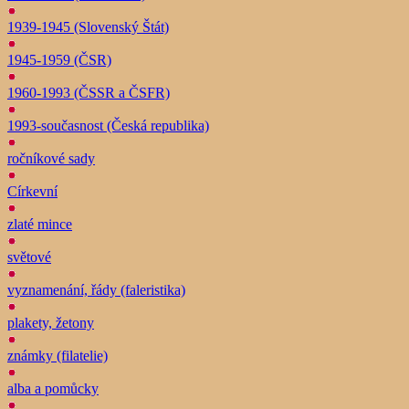
1939-1945 (Slovenský Štát)
1945-1959 (ČSR)
1960-1993 (ČSSR a ČSFR)
1993-současnost (Česká republika)
ročníkové sady
Církevní
zlaté mince
světové
vyznamenání, řády (faleristika)
plakety, žetony
známky (filatelie)
alba a pomůcky