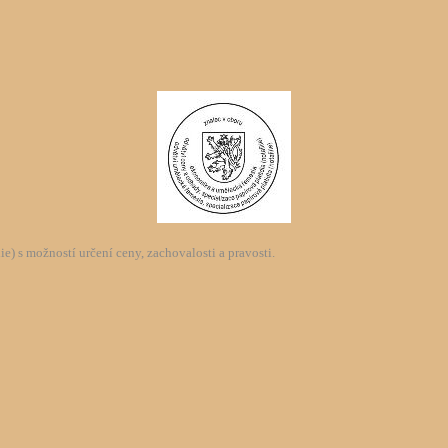
) s možností určení ceny, zachovalosti a pravosti.