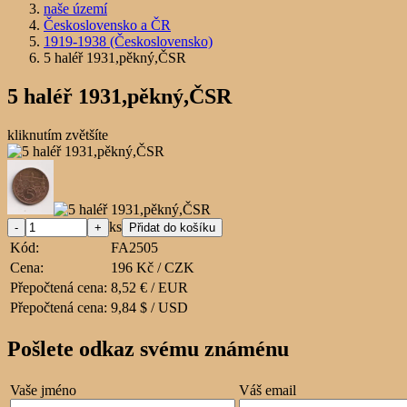
naše území
Československo a ČR
1919-1938 (Československo)
5 haléř 1931,pěkný,ČSR
5 haléř 1931,pěkný,ČSR
kliknutím zvětšíte
ks
Kód:
FA2505
Cena:
196 Kč / CZK
Přepočtená cena:
8,52 € / EUR
Přepočtená cena:
9,84 $ / USD
Pošlete odkaz svému známénu
Vaše jméno
Váš email