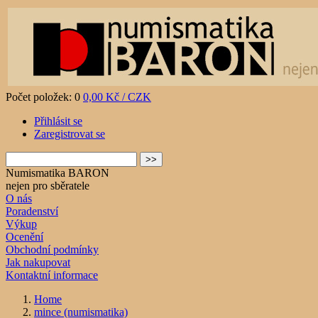
Počet položek: 0
0,00 Kč / CZK
Přihlásit se
Zaregistrovat se
Numismatika BARON
nejen pro sběratele
O nás
Poradenství
Výkup
Ocenění
Obchodní podmínky
Jak nakupovat
Kontaktní informace
Home
mince (numismatika)