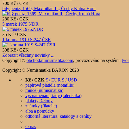
700 Kč / CZK
bílý peníz, 1569, Maxmilián II., Čechy Kutná Hora
280 Kč / CZK
5 marek 1975,NDR
35 Kč / CZK
1 koruna 1919 S-247,ČSR
308 Kč / CZK
Zobrazit všechny novinky ...
Copyright ©
obchod.numismatika.com
,
provozováno na systému
tvo
Copyright © Numismatika BARON 2023
Kč / CZK
€ / EUR
$ / USD
papírová platidla (notafilie)
mince (numismatika)
vyznamenání, řády (faleristika)
plakety, žetony
známky (filatelie)
alba a pomůcky
odborná literatura, katalogy a ceníky
O nás