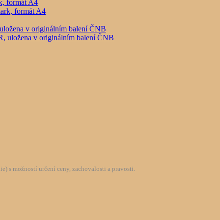
, formát A4
uložena v originálním balení ČNB
) s možností určení ceny, zachovalosti a pravosti.