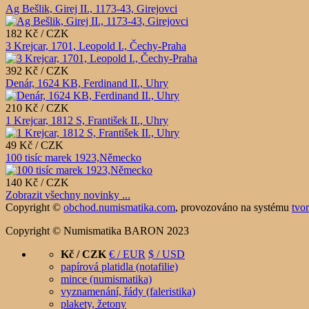
Ag Bešlik, Girej II., 1173-43, Girejovci
182 Kč / CZK
3 Krejcar, 1701, Leopold I., Čechy-Praha
392 Kč / CZK
Denár, 1624 KB, Ferdinand II., Uhry
210 Kč / CZK
1 Krejcar, 1812 S, František II., Uhry
49 Kč / CZK
100 tisíc marek 1923,Německo
140 Kč / CZK
Zobrazit všechny novinky ...
Copyright ©
obchod.numismatika.com
,
provozováno na systému
tvo
Copyright © Numismatika BARON 2023
Kč / CZK
€ / EUR
$ / USD
papírová platidla (notafilie)
mince (numismatika)
vyznamenání, řády (faleristika)
plakety, žetony