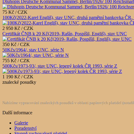
Dluhopis Deutsche Kommunal Sammel, Berlín/1926/ 100 Reichsmark
75 Kč / CZK
100Kč(2022-Karel Engliš), stav UNC, druhá pamětní bankovka ČR, 
2 950 Kč / CZK
Certifikát ČNB k 20 Kč(2019- Rašín, Pospíšil, Engliš), stav UNC
350 Kč / CZK
50Kčs/1964/, stav UNC, série N
755 Kč / CZK
500Kčs/1973-93/, stav UNC, lepený kolek ČR 1993, série Z
1 190 Kč / CZK
znalecké posudky
Nabízíme vypracování znaleckých posudků v oblasti papírových platidel (notafilie
Další informace
Galerie
Poradenství
Stupně zachovalosti platidel