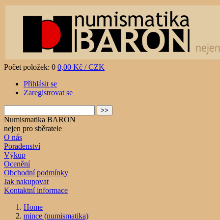
Počet položek: 0
0,00 Kč / CZK
Přihlásit se
Zaregistrovat se
Numismatika BARON
nejen pro sběratele
O nás
Poradenství
Výkup
Ocenění
Obchodní podmínky
Jak nakupovat
Kontaktní informace
Home
mince (numismatika)