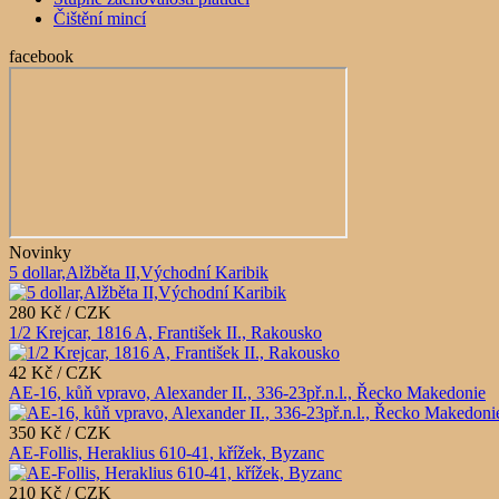
Čištění mincí
facebook
Novinky
5 dollar,Alžběta II,Východní Karibik
280 Kč / CZK
1/2 Krejcar, 1816 A, František II., Rakousko
42 Kč / CZK
AE-16, kůň vpravo, Alexander II., 336-23př.n.l., Řecko Makedonie
350 Kč / CZK
AE-Follis, Heraklius 610-41, křížek, Byzanc
210 Kč / CZK