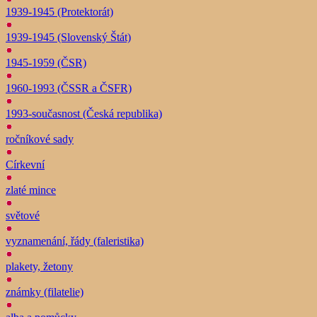
1939-1945 (Protektorát)
1939-1945 (Slovenský Štát)
1945-1959 (ČSR)
1960-1993 (ČSSR a ČSFR)
1993-současnost (Česká republika)
ročníkové sady
Církevní
zlaté mince
světové
vyznamenání, řády (faleristika)
plakety, žetony
známky (filatelie)