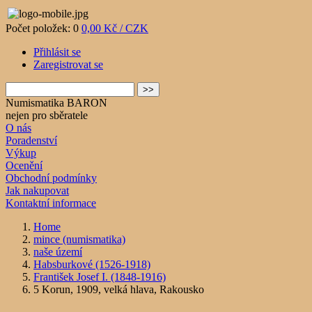
Počet položek: 0
0,00 Kč / CZK
Přihlásit se
Zaregistrovat se
Numismatika BARON
nejen pro sběratele
O nás
Poradenství
Výkup
Ocenění
Obchodní podmínky
Jak nakupovat
Kontaktní informace
Home
mince (numismatika)
naše území
Habsburkové (1526-1918)
František Josef I. (1848-1916)
5 Korun, 1909, velká hlava, Rakousko