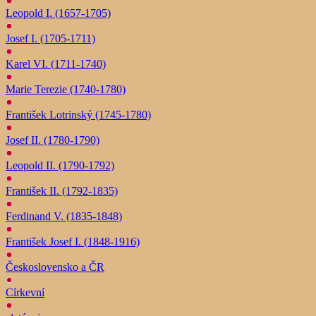
Leopold I. (1657-1705)
Josef I. (1705-1711)
Karel VI. (1711-1740)
Marie Terezie (1740-1780)
František Lotrinský (1745-1780)
Josef II. (1780-1790)
Leopold II. (1790-1792)
František II. (1792-1835)
Ferdinand V. (1835-1848)
František Josef I. (1848-1916)
Československo a ČR
Církevní