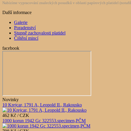
Nabízíme vypracování znaleckých posudků v oblasti papírových platidel (notafilie
Další informace
Galerie
Poradenství
Stupně zachovalosti platidel
Čištění mincí
facebook
Novinky
10 Krejcar, 1791 A, Leopold II., Rakousko
462 Kč / CZK
1000 korun 1942 Gc 322553.specimen,PČM