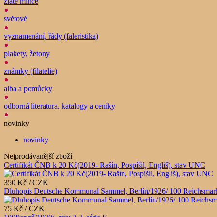
zlaté mince
světové
vyznamenání, řády (faleristika)
plakety, žetony
známky (filatelie)
alba a pomůcky
odborná literatura, katalogy a ceníky
novinky
novinky
Nejprodávanější zboží
Certifikát ČNB k 20 Kč(2019- Rašín, Pospíšil, Engliš), stav UNC
350 Kč / CZK
Dluhopis Deutsche Kommunal Sammel, Berlín/1926/ 100 Reichsmark
75 Kč / CZK