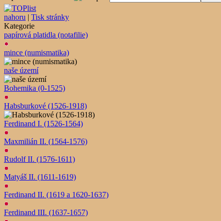
nahoru
|
Tisk stránky
Kategorie
papírová platidla (notafilie)
mince (numismatika)
naše území
Bohemika (0-1525)
Habsburkové (1526-1918)
Ferdinand I. (1526-1564)
Maxmilián II. (1564-1576)
Rudolf II. (1576-1611)
Matyáš II. (1611-1619)
Ferdinand II. (1619 a 1620-1637)
Ferdinand III. (1637-1657)