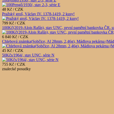
100Pengő/1930/, stav 2-3, série E
48 Kč / CZK
Pražský groš, Václav IV. 1378-1419, 2 kusy!
799 Kč / CZK
100Kč(2019-Alois Rašín), stav UNC, první pamětní bankovka ČR, u
6 840 Kč / CZK
Chlebová známka(Sobčice, Al 28mm, 2,46g), Mádlova pekárna (Mádlův 
45 Kč / CZK
50Kčs/1964/, stav UNC, série N
755 Kč / CZK
znalecké posudky