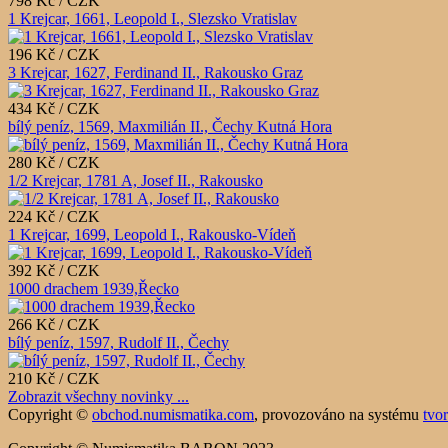
798 Kč / CZK
1 Krejcar, 1661, Leopold I., Slezsko Vratislav
196 Kč / CZK
3 Krejcar, 1627, Ferdinand II., Rakousko Graz
434 Kč / CZK
bílý peníz, 1569, Maxmilián II., Čechy Kutná Hora
280 Kč / CZK
1/2 Krejcar, 1781 A, Josef II., Rakousko
224 Kč / CZK
1 Krejcar, 1699, Leopold I., Rakousko-Vídeň
392 Kč / CZK
1000 drachem 1939,Řecko
266 Kč / CZK
bílý peníz, 1597, Rudolf II., Čechy
210 Kč / CZK
Zobrazit všechny novinky ...
Copyright ©
obchod.numismatika.com
,
provozováno na systému
tvo