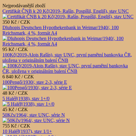
Nejprodávanější zboží
Certifikát ČNB k 20 Kč(2019- Rašín, Pospíšil, Engliš), stav UNC
350 Kč / CZK
Dluhopis Deutschen Hypothekenbank in Weimar/1940/, 100
Reichsmark, 4 %, formát A4
95 Kč / CZK
100Kč(2019-Alois Rašín), stav UNC, první pamětní bankovka ČR,
uložena v originálním balení ČNB
6 840 Kč / CZK
100Pengő/1930/, stav 2-3, série E
48 Kč / CZK
5 Haléř(1938), stav 1+/0
45 Kč / CZK
50Kčs/1964/, stav UNC, série N
755 Kč / CZK
10 Haléř(1937), stav 1/1+