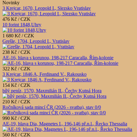
Novinky
3 Krejcar, 1670, Leopold I., Slezsko Vratislav
476 Kč / CZK
10 forint 1848,Uhry
1 680 Kč / CZK
Grešle, 1704, Leopold I., Vratislav
238 Kč / CZK
AE-16, hlava s korunou, 198-217 Caracalla, Řím-kolonie
322 Kč / CZK
3 Krejcar, 1846 A, Ferdinand V., Rakousko
154 Kč / CZK
bílý peníz, 1570, Maxmilián II., Čechy Kutná Hora
210 Kč / CZK
Ročníková sada mincí ČR (2026 - svatba), stav 0/0
990 Kč / CZK
AE-19, hlava Dia, Magnetes I., 196-146 př.n.l., Řecko Thessalia
560 Kč / CZK