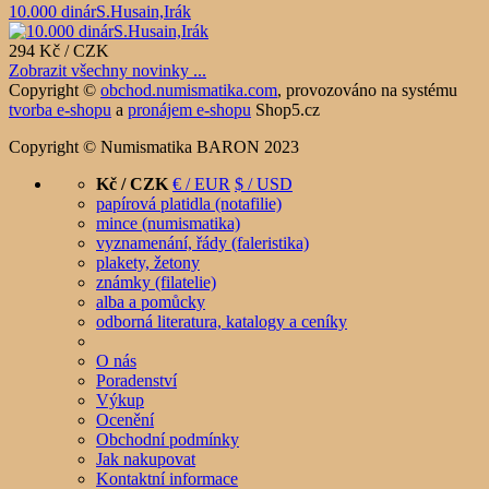
10.000 dinárS.Husain,Irák
294 Kč / CZK
Zobrazit všechny novinky ...
Copyright ©
obchod.numismatika.com
,
provozováno na systému
tvorba e-shopu
a
pronájem e-shopu
Shop5.cz
Copyright © Numismatika BARON 2023
Kč / CZK
€ / EUR
$ / USD
papírová platidla (notafilie)
mince (numismatika)
vyznamenání, řády (faleristika)
plakety, žetony
známky (filatelie)
alba a pomůcky
odborná literatura, katalogy a ceníky
O nás
Poradenství
Výkup
Ocenění
Obchodní podmínky
Jak nakupovat
Kontaktní informace