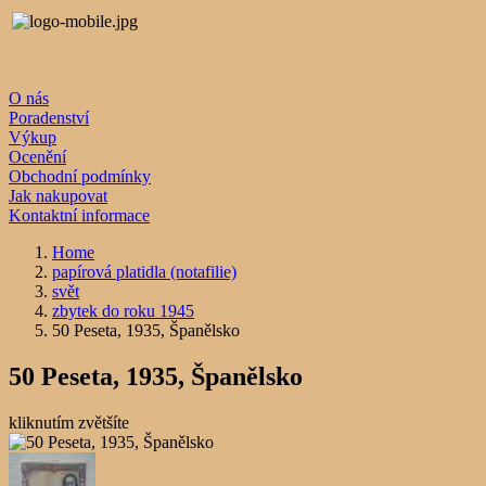
O nás
Poradenství
Výkup
Ocenění
Obchodní podmínky
Jak nakupovat
Kontaktní informace
Home
papírová platidla (notafilie)
svět
zbytek do roku 1945
50 Peseta, 1935, Španělsko
50 Peseta, 1935, Španělsko
kliknutím zvětšíte