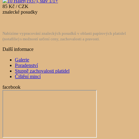
85 Kč / CZK
znalecké posudky
Nabízíme vypracování znaleckých posudků v oblasti papírových platidel
(notafilie) s možností určení ceny, zachovalosti a pravosti.
Další informace
Galerie
Poradenství
Stupně zachovalosti platidel
Čištění mincí
facebook