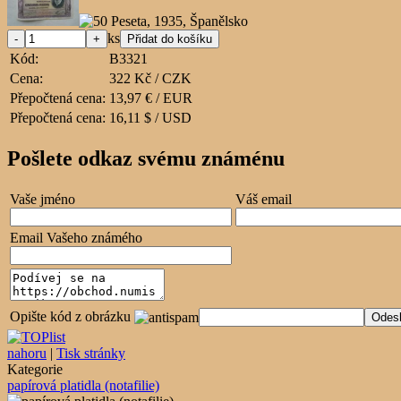
ks
Kód:
B3321
Cena:
322 Kč / CZK
Přepočtená cena:
13,97 € / EUR
Přepočtená cena:
16,11 $ / USD
Pošlete odkaz svému známénu
Vaše jméno
Váš email
Email Vašeho známého
Opište kód z obrázku
nahoru
|
Tisk stránky
Kategorie
papírová platidla (notafilie)