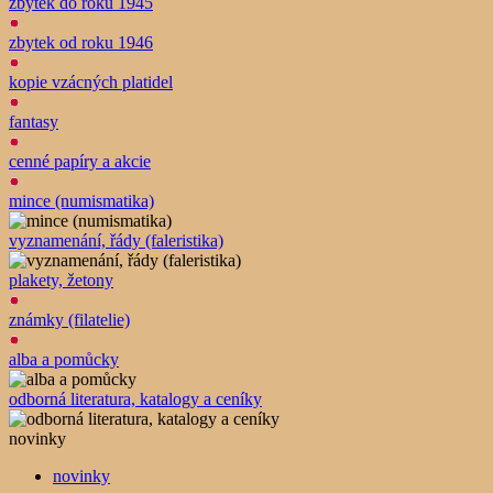
zbytek do roku 1945
zbytek od roku 1946
kopie vzácných platidel
fantasy
cenné papíry a akcie
mince (numismatika)
vyznamenání, řády (faleristika)
plakety, žetony
známky (filatelie)
alba a pomůcky
odborná literatura, katalogy a ceníky
novinky
novinky