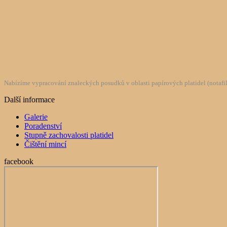
Nabízíme vypracování znaleckých posudků v oblasti papírových platidel (notafilie
Další informace
Galerie
Poradenství
Stupně zachovalosti platidel
Čištění mincí
facebook