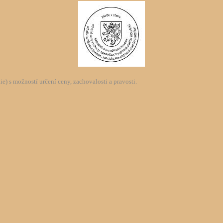
) s možností určení ceny, zachovalosti a pravosti.