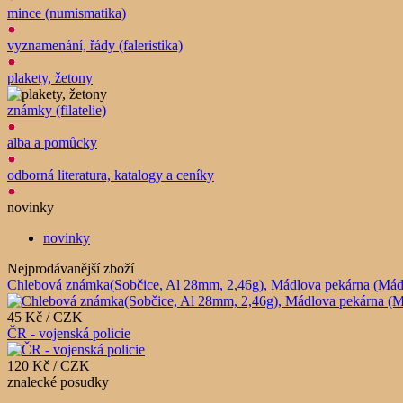
mince (numismatika)
vyznamenání, řády (faleristika)
plakety, žetony
známky (filatelie)
alba a pomůcky
odborná literatura, katalogy a ceníky
novinky
novinky
Nejprodávanější zboží
Chlebová známka(Sobčice, Al 28mm, 2,46g), Mádlova pekárna (Mádlův 
45 Kč / CZK
ČR - vojenská policie
120 Kč / CZK
znalecké posudky