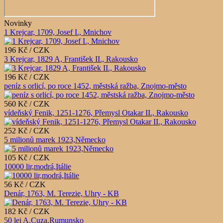
Novinky
1 Krejcar, 1709, Josef I., Mnichov
196 Kč / CZK
3 Krejcar, 1829 A, František II., Rakousko
196 Kč / CZK
peníz s orlicí, po roce 1452, městská ražba, Znojmo-město
560 Kč / CZK
vídeňský Fenik, 1251-1276, Přemysl Otakar II., Rakousko
252 Kč / CZK
5 milionů marek 1923,Německo
105 Kč / CZK
10000 lir,modrá,Itálie
56 Kč / CZK
Denár, 1763, M. Terezie, Uhry - KB
182 Kč / CZK
50 lei A.Cuza,Rumunsko