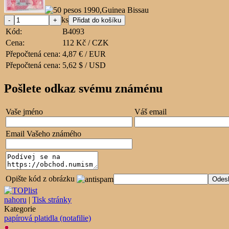
ks
Kód:
B4093
Cena:
112 Kč / CZK
Přepočtená cena:
4,87 € / EUR
Přepočtená cena:
5,62 $ / USD
Pošlete odkaz svému známénu
Vaše jméno
Váš email
Email Vašeho známého
Opište kód z obrázku
nahoru
|
Tisk stránky
Kategorie
papírová platidla (notafilie)