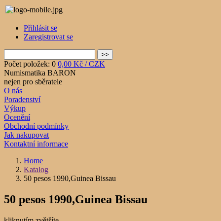
Přihlásit se
Zaregistrovat se
Počet položek: 0
0,00 Kč / CZK
Numismatika BARON
nejen pro sběratele
O nás
Poradenství
Výkup
Ocenění
Obchodní podmínky
Jak nakupovat
Kontaktní informace
Home
Katalog
50 pesos 1990,Guinea Bissau
50 pesos 1990,Guinea Bissau
kliknutím zvětšíte