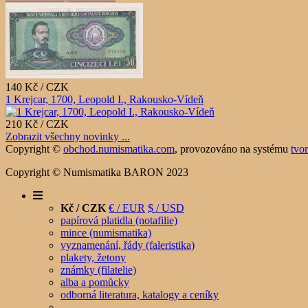
140 Kč / CZK
1 Krejcar, 1700, Leopold I., Rakousko-Vídeň
210 Kč / CZK
Zobrazit všechny novinky ...
Copyright ©
obchod.numismatika.com
,
provozováno na systému
tvo
Copyright © Numismatika BARON 2023
Kč / CZK
€ / EUR
$ / USD
papírová platidla (notafilie)
mince (numismatika)
vyznamenání, řády (faleristika)
plakety, žetony
známky (filatelie)
alba a pomůcky
odborná literatura, katalogy a ceníky