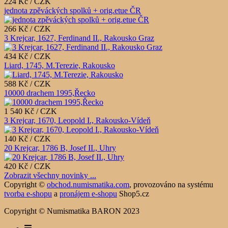
224 Kč / CZK
jednota zpěváckých spolků + orig.etue ČR
266 Kč / CZK
3 Krejcar, 1627, Ferdinand II., Rakousko Graz
434 Kč / CZK
Liard, 1745, M.Terezie, Rakousko
588 Kč / CZK
10000 drachem 1995,Řecko
1 540 Kč / CZK
3 Krejcar, 1670, Leopold I., Rakousko-Vídeň
140 Kč / CZK
20 Krejcar, 1786 B, Josef II., Uhry
420 Kč / CZK
Zobrazit všechny novinky ...
Copyright ©
obchod.numismatika.com
,
provozováno na systému
tvorba e-shopu
a
pronájem e-shopu
Shop5.cz
Copyright © Numismatika BARON 2023