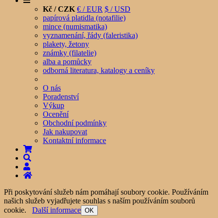
Kč / CZK
€ / EUR
$ / USD
papírová platidla (notafilie)
mince (numismatika)
vyznamenání, řády (faleristika)
plakety, žetony
známky (filatelie)
alba a pomůcky
odborná literatura, katalogy a ceníky
O nás
Poradenství
Výkup
Ocenění
Obchodní podmínky
Jak nakupovat
Kontaktní informace
Při poskytování služeb nám pomáhají soubory cookie. Používáním
našich služeb vyjadřujete souhlas s naším používáním souborů
cookie.
Další informace