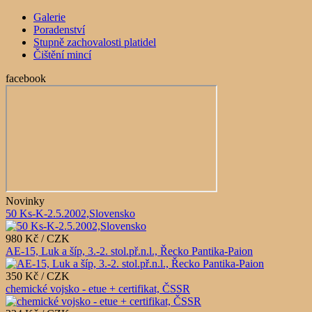
Galerie
Poradenství
Stupně zachovalosti platidel
Čištění mincí
facebook
Novinky
50 Ks-K-2.5.2002,Slovensko
980 Kč / CZK
AE-15, Luk a šíp, 3.-2. stol.př.n.l., Řecko Pantika-Paion
350 Kč / CZK
chemické vojsko - etue + certifikat, ČSSR