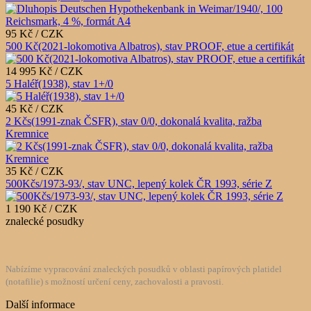
95 Kč / CZK
500 Kč(2021-lokomotiva Albatros), stav PROOF, etue a certifikát
14 995 Kč / CZK
5 Haléř(1938), stav 1+/0
45 Kč / CZK
2 Kčs(1991-znak ČSFR), stav 0/0, dokonalá kvalita, ražba
Kremnice
35 Kč / CZK
500Kčs/1973-93/, stav UNC, lepený kolek ČR 1993, série Z
1 190 Kč / CZK
znalecké posudky
Nabízíme vypracování znaleckých posudků v oblasti papírových platidel
(notafilie) s možností určení ceny, zachovalosti a pravosti.
Další informace