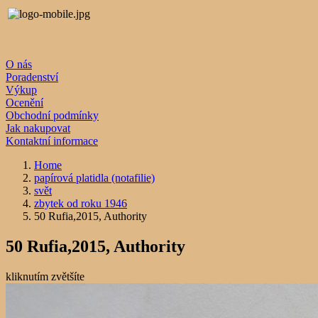
O nás
Poradenství
Výkup
Ocenění
Obchodní podmínky
Jak nakupovat
Kontaktní informace
Home
papírová platidla (notafilie)
svět
zbytek od roku 1946
50 Rufia,2015, Authority
50 Rufia,2015, Authority
kliknutím zvětšíte