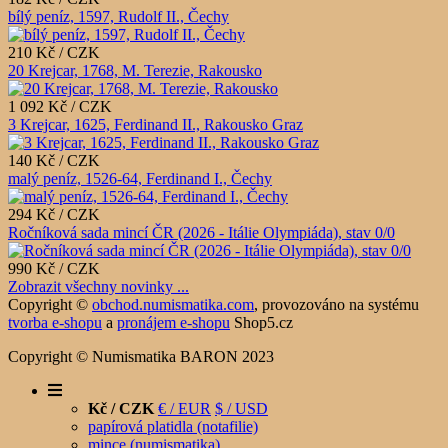
bílý peníz, 1597, Rudolf II., Čechy
210 Kč / CZK
20 Krejcar, 1768, M. Terezie, Rakousko
1 092 Kč / CZK
3 Krejcar, 1625, Ferdinand II., Rakousko Graz
140 Kč / CZK
malý peníz, 1526-64, Ferdinand I., Čechy
294 Kč / CZK
Ročníková sada mincí ČR (2026 - Itálie Olympiáda), stav 0/0
990 Kč / CZK
Zobrazit všechny novinky ...
Copyright ©
obchod.numismatika.com
,
provozováno na systému
tvorba e-shopu
a
pronájem e-shopu
Shop5.cz
Copyright © Numismatika BARON 2023
Kč / CZK
€ / EUR
$ / USD
papírová platidla (notafilie)
mince (numismatika)