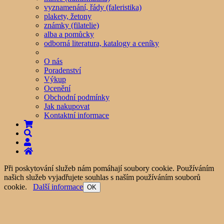
vyznamenání, řády (faleristika)
plakety, žetony
známky (filatelie)
alba a pomůcky
odborná literatura, katalogy a ceníky
O nás
Poradenství
Výkup
Ocenění
Obchodní podmínky
Jak nakupovat
Kontaktní informace
Při poskytování služeb nám pomáhají soubory cookie. Používáním
našich služeb vyjadřujete souhlas s naším používáním souborů
cookie.
Další informace