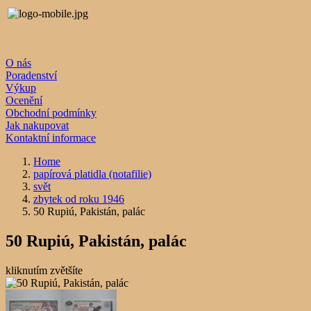
O nás
Poradenství
Výkup
Ocenění
Obchodní podmínky
Jak nakupovat
Kontaktní informace
Home
papírová platidla (notafilie)
svět
zbytek od roku 1946
50 Rupiú, Pakistán, palác
50 Rupiú, Pakistán, palác
kliknutím zvětšíte