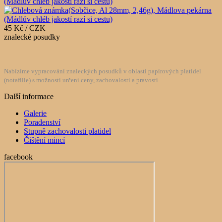
(Mádlův chléb jakostí razí si cestu)
45 Kč / CZK
znalecké posudky
Nabízíme vypracování znaleckých posudků v oblasti papírových platidel
(notafilie) s možností určení ceny, zachovalosti a pravosti.
Další informace
Galerie
Poradenství
Stupně zachovalosti platidel
Čištění mincí
facebook