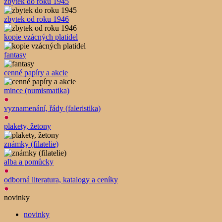
zbytek do roku 1945
zbytek od roku 1946
kopie vzácných platidel
fantasy
cenné papíry a akcie
mince (numismatika)
vyznamenání, řády (faleristika)
plakety, žetony
známky (filatelie)
alba a pomůcky
odborná literatura, katalogy a ceníky
novinky
novinky