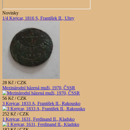
Novinky
1/4 Krejcar, 1816 S, František II., Uhry
28 Kč / CZK
Mezinárodní házená muži, 1970, ČSSR
56 Kč / CZK
3 Krejcar, 1833 A, František II., Rakousko
252 Kč / CZK
1 Krejcar, 1631, Ferdinand II., Kladsko
182 Kč / CZK