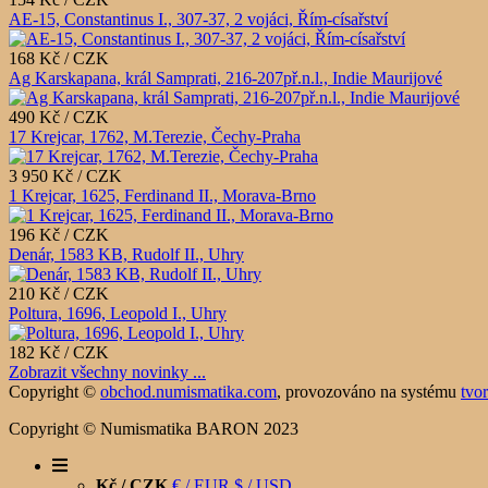
AE-15, Constantinus I., 307-37, 2 vojáci, Řím-císařství
168 Kč / CZK
Ag Karskapana, král Samprati, 216-207př.n.l., Indie Maurijové
490 Kč / CZK
17 Krejcar, 1762, M.Terezie, Čechy-Praha
3 950 Kč / CZK
1 Krejcar, 1625, Ferdinand II., Morava-Brno
196 Kč / CZK
Denár, 1583 KB, Rudolf II., Uhry
210 Kč / CZK
Poltura, 1696, Leopold I., Uhry
182 Kč / CZK
Zobrazit všechny novinky ...
Copyright ©
obchod.numismatika.com
,
provozováno na systému
tvo
Copyright © Numismatika BARON 2023
Kč / CZK
€ / EUR
$ / USD