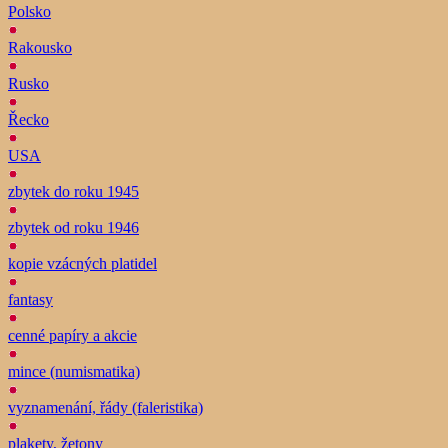
Polsko
Rakousko
Rusko
Řecko
USA
zbytek do roku 1945
zbytek od roku 1946
kopie vzácných platidel
fantasy
cenné papíry a akcie
mince (numismatika)
vyznamenání, řády (faleristika)
plakety, žetony