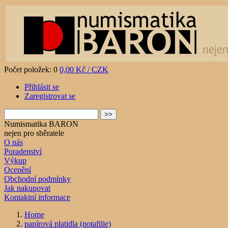
Počet položek: 0
0,00 Kč / CZK
Přihlásit se
Zaregistrovat se
Numismatika BARON
nejen pro sběratele
O nás
Poradenství
Výkup
Ocenění
Obchodní podmínky
Jak nakupovat
Kontaktní informace
Home
papírová platidla (notafilie)