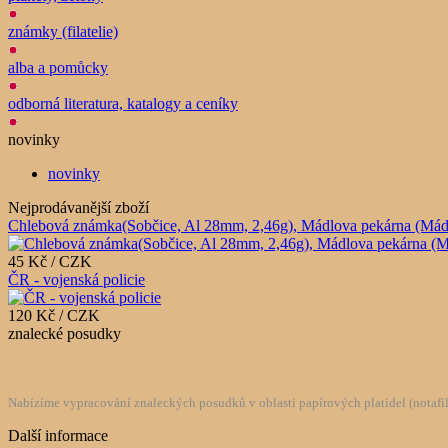
známky (filatelie)
alba a pomůcky
odborná literatura, katalogy a ceníky
novinky
novinky
Nejprodávanější zboží
Chlebová známka(Sobčice, Al 28mm, 2,46g), Mádlova pekárna (Mádlův 
45 Kč / CZK
ČR - vojenská policie
120 Kč / CZK
znalecké posudky
Nabízíme vypracování znaleckých posudků v oblasti papírových platidel (notafilie
Další informace