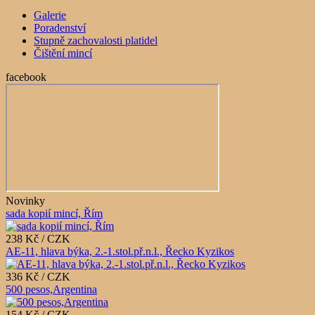
Galerie
Poradenství
Stupně zachovalosti platidel
Čištění mincí
facebook
Novinky
sada kopií mincí, Řím
238 Kč / CZK
AE-11, hlava býka, 2.-1.stol.př.n.l., Řecko Kyzikos
336 Kč / CZK
500 pesos,Argentina
154 Kč / CZK