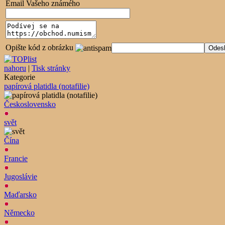
Email Vašeho známého
Opište kód z obrázku
nahoru
|
Tisk stránky
Kategorie
papírová platidla (notafilie)
Československo
svět
Čína
Francie
Jugoslávie
Maďarsko
Německo