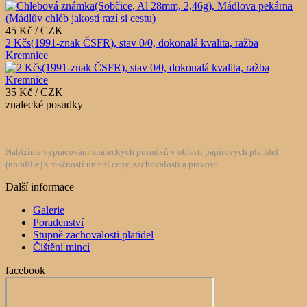
45 Kč / CZK
2 Kčs(1991-znak ČSFR), stav 0/0, dokonalá kvalita, ražba
Kremnice
35 Kč / CZK
znalecké posudky
Nabízíme vypracování znaleckých posudků v oblasti papírových platidel
(notafilie) s možností určení ceny, zachovalosti a pravosti.
Další informace
Galerie
Poradenství
Stupně zachovalosti platidel
Čištění mincí
facebook