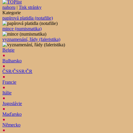
nahoru
|
Tisk stránky
Kategorie
papírová platidla (notafilie)
mince (numismatika)
vyznamenání, řády (faleristika)
Belgie
Bulharsko
ČSR/ČSSR/ČR
Francie
Itálie
Jugoslávie
Maďarsko
Německo