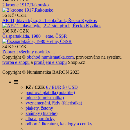
2 kroone 1917,Rakousko
56 Kč / CZK
AE-11, hlava býka, 2.-1.stol.př.n.l., Řecko Kyzikos
336 Kč / CZK
Čs.spartakiáda, 1980 + etue, ČSSR
84 Kč / CZK
Zobrazit všechny novinky ...
Copyright ©
obchod.numismatika.com
,
provozováno na systému
tvorba e-shopu
a
pronájem e-shopu
Shop5.cz
Copyright © Numismatika BARON 2023
Kč / CZK
€ / EUR
$ / USD
papírová platidla (notafilie)
mince (numismatika)
vyznamenání, řády (faleristika)
plakety, žetony
známky (filatelie)
alba a pomůcky
odborná literatura, katalogy a ceníky