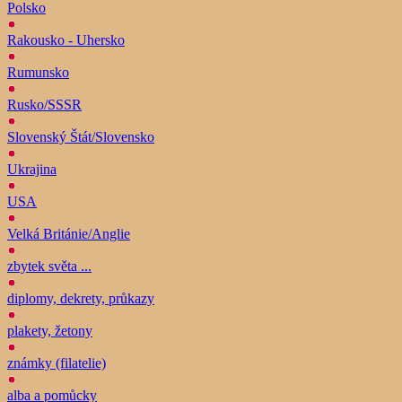
Polsko
Rakousko - Uhersko
Rumunsko
Rusko/SSSR
Slovenský Štát/Slovensko
Ukrajina
USA
Velká Británie/Anglie
zbytek světa ...
diplomy, dekrety, průkazy
plakety, žetony
známky (filatelie)
alba a pomůcky