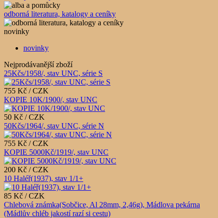
odborná literatura, katalogy a ceníky
novinky
novinky
Nejprodávanější zboží
25Kčs/1958/, stav UNC, série S
755 Kč / CZK
KOPIE 10K/1900/, stav UNC
50 Kč / CZK
50Kčs/1964/, stav UNC, série N
755 Kč / CZK
KOPIE 5000Kč/1919/, stav UNC
200 Kč / CZK
10 Haléř(1937), stav 1/1+
85 Kč / CZK
Chlebová známka(Sobčice, Al 28mm, 2,46g), Mádlova pekárna
(Mádlův chléb jakostí razí si cestu)