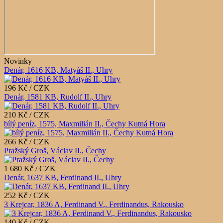
Novinky
Denár, 1616 KB, Matyáš II., Uhry
196 Kč / CZK
Denár, 1581 KB, Rudolf II., Uhry
210 Kč / CZK
bílý peníz, 1575, Maxmilián II., Čechy Kutná Hora
266 Kč / CZK
Pražský Groš, Václav II., Čechy
1 680 Kč / CZK
Denár, 1637 KB, Ferdinand II., Uhry
252 Kč / CZK
3 Krejcar, 1836 A, Ferdinand V., Ferdinandus, Rakousko
140 Kč / CZK