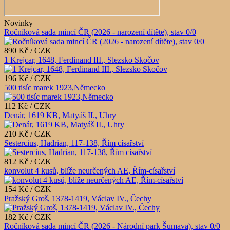
Novinky
Ročníková sada mincí ČR (2026 - narození dítěte), stav 0/0
890 Kč / CZK
1 Krejcar, 1648, Ferdinand III., Slezsko Skočov
196 Kč / CZK
500 tisíc marek 1923,Německo
112 Kč / CZK
Denár, 1619 KB, Matyáš II., Uhry
210 Kč / CZK
Sestercius, Hadrian, 117-138, Řím císařství
812 Kč / CZK
konvolut 4 kusů, blíže neurčených AE, Řím-císařství
154 Kč / CZK
Pražský Groš, 1378-1419, Václav IV., Čechy
182 Kč / CZK
Ročníková sada mincí ČR (2026 - Národní park Šumava), stav 0/0