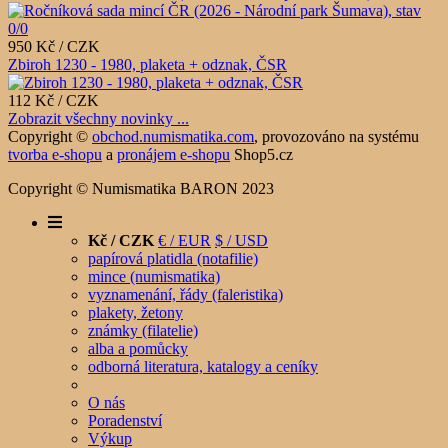
950 Kč / CZK
Zbiroh 1230 - 1980, plaketa + odznak, ČSR
112 Kč / CZK
Zobrazit všechny novinky ...
Copyright ©
obchod.numismatika.com
,
provozováno na systému
tvorba e-shopu
a
pronájem e-shopu
Shop5.cz
Copyright © Numismatika BARON 2023
Kč / CZK
€ / EUR
$ / USD
papírová platidla (notafilie)
mince (numismatika)
vyznamenání, řády (faleristika)
plakety, žetony
známky (filatelie)
alba a pomůcky
odborná literatura, katalogy a ceníky
O nás
Poradenství
Výkup