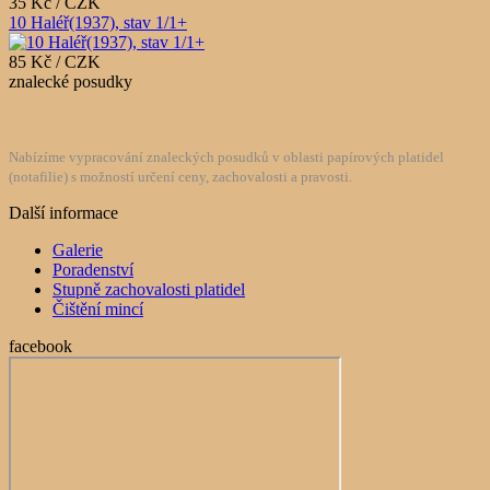
35 Kč / CZK
10 Haléř(1937), stav 1/1+
85 Kč / CZK
znalecké posudky
Nabízíme vypracování znaleckých posudků v oblasti papírových platidel
(notafilie) s možností určení ceny, zachovalosti a pravosti.
Další informace
Galerie
Poradenství
Stupně zachovalosti platidel
Čištění mincí
facebook