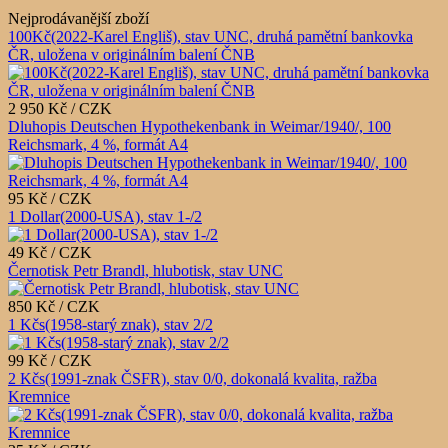
Nejprodávanější zboží
100Kč(2022-Karel Engliš), stav UNC, druhá pamětní bankovka
ČR, uložena v originálním balení ČNB
2 950 Kč / CZK
Dluhopis Deutschen Hypothekenbank in Weimar/1940/, 100
Reichsmark, 4 %, formát A4
95 Kč / CZK
1 Dollar(2000-USA), stav 1-/2
49 Kč / CZK
Černotisk Petr Brandl, hlubotisk, stav UNC
850 Kč / CZK
1 Kčs(1958-starý znak), stav 2/2
99 Kč / CZK
2 Kčs(1991-znak ČSFR), stav 0/0, dokonalá kvalita, ražba
Kremnice