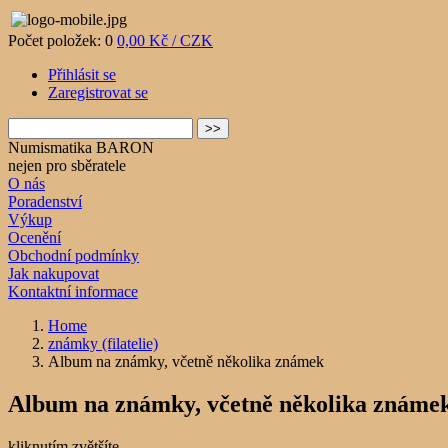
Počet položek: 0
0,00 Kč / CZK
Přihlásit se
Zaregistrovat se
Numismatika BARON
nejen pro sběratele
O nás
Poradenství
Výkup
Ocenění
Obchodní podmínky
Jak nakupovat
Kontaktní informace
Home
známky (filatelie)
Album na známky, včetně několika známek
Album na známky, včetně několika známe
kliknutím zvětšíte