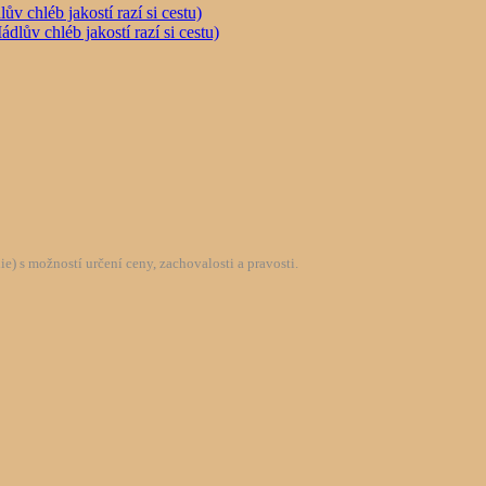
chléb jakostí razí si cestu)
) s možností určení ceny, zachovalosti a pravosti.