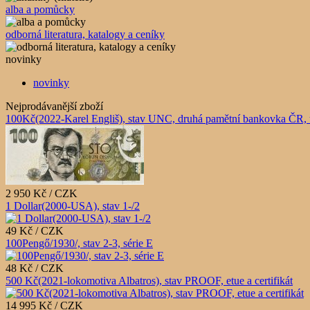
alba a pomůcky
odborná literatura, katalogy a ceníky
novinky
novinky
Nejprodávanější zboží
100Kč(2022-Karel Engliš), stav UNC, druhá pamětní bankovka ČR, 
2 950 Kč / CZK
1 Dollar(2000-USA), stav 1-/2
49 Kč / CZK
100Pengő/1930/, stav 2-3, série E
48 Kč / CZK
500 Kč(2021-lokomotiva Albatros), stav PROOF, etue a certifikát
14 995 Kč / CZK