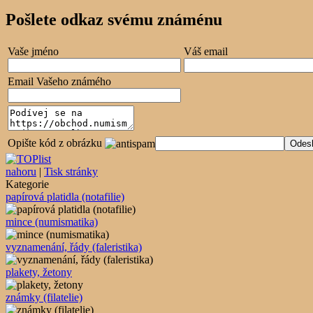
Pošlete odkaz svému známénu
Vaše jméno
Váš email
Email Vašeho známého
Opište kód z obrázku
nahoru
|
Tisk stránky
Kategorie
papírová platidla (notafilie)
mince (numismatika)
vyznamenání, řády (faleristika)
plakety, žetony
známky (filatelie)