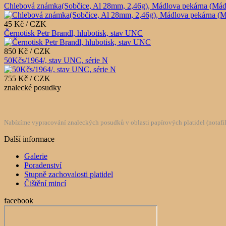
Chlebová známka(Sobčice, Al 28mm, 2,46g), Mádlova pekárna (Mádlův 
45 Kč / CZK
Černotisk Petr Brandl, hlubotisk, stav UNC
850 Kč / CZK
50Kčs/1964/, stav UNC, série N
755 Kč / CZK
znalecké posudky
Nabízíme vypracování znaleckých posudků v oblasti papírových platidel (notafilie
Další informace
Galerie
Poradenství
Stupně zachovalosti platidel
Čištění mincí
facebook