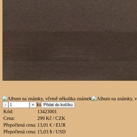
ks
Kód:
13423001
Cena:
299 Kč / CZK
Přepočtená cena:
13,01 € / EUR
Přepočtená cena:
15,03 $ / USD