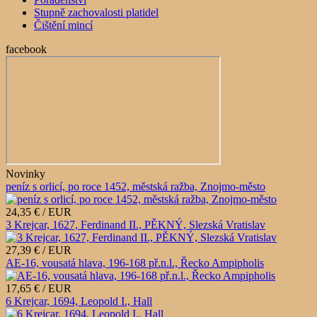
Stupně zachovalosti platidel
Čištění mincí
facebook
Novinky
peníz s orlicí, po roce 1452, městská ražba, Znojmo-město
24,35 € / EUR
3 Krejcar, 1627, Ferdinand II., PĚKNÝ, Slezská Vratislav
27,39 € / EUR
AE-16, vousatá hlava, 196-168 př.n.l., Řecko Ampipholis
17,65 € / EUR
6 Krejcar, 1694, Leopold I., Hall