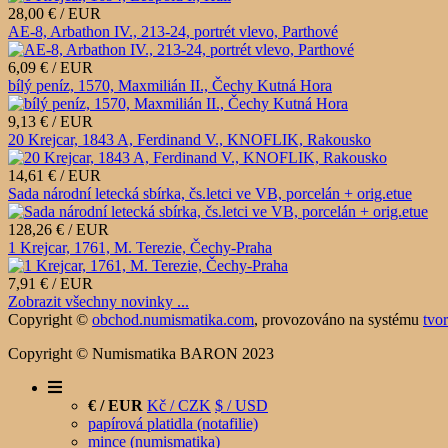
28,00 € / EUR
AE-8, Arbathon IV., 213-24, portrét vlevo, Parthové
6,09 € / EUR
bílý peníz, 1570, Maxmilián II., Čechy Kutná Hora
9,13 € / EUR
20 Krejcar, 1843 A, Ferdinand V., KNOFLIK, Rakousko
14,61 € / EUR
Sada národní letecká sbírka, čs.letci ve VB, porcelán + orig.etue
128,26 € / EUR
1 Krejcar, 1761, M. Terezie, Čechy-Praha
7,91 € / EUR
Zobrazit všechny novinky ...
Copyright ©
obchod.numismatika.com
,
provozováno na systému
tvo
Copyright © Numismatika BARON 2023
€ / EUR
Kč / CZK
$ / USD
papírová platidla (notafilie)
mince (numismatika)