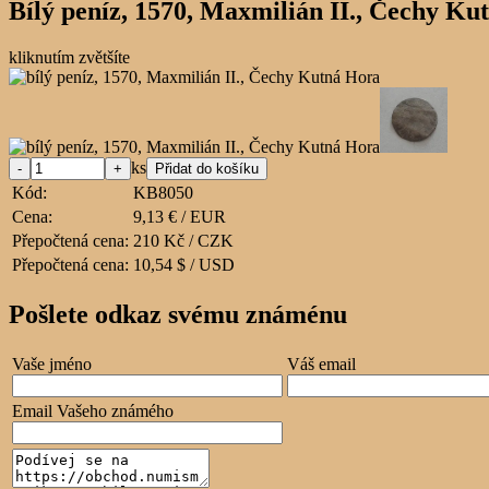
Bílý peníz, 1570, Maxmilián II., Čechy Ku
kliknutím zvětšíte
ks
Kód:
KB8050
Cena:
9,13 € / EUR
Přepočtená cena:
210 Kč / CZK
Přepočtená cena:
10,54 $ / USD
Pošlete odkaz svému známénu
Vaše jméno
Váš email
Email Vašeho známého