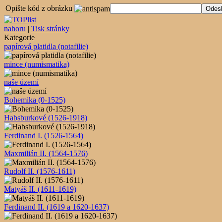
Opište kód z obrázku
nahoru
|
Tisk stránky
Kategorie
papírová platidla (notafilie)
mince (numismatika)
naše území
Bohemika (0-1525)
Habsburkové (1526-1918)
Ferdinand I. (1526-1564)
Maxmilián II. (1564-1576)
Rudolf II. (1576-1611)
Matyáš II. (1611-1619)
Ferdinand II. (1619 a 1620-1637)