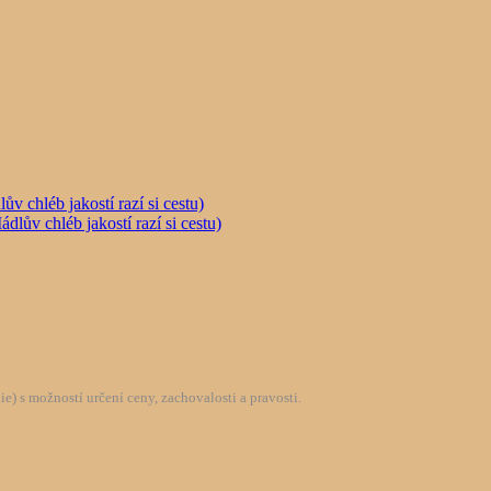
chléb jakostí razí si cestu)
) s možností určení ceny, zachovalosti a pravosti.