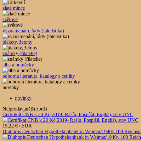
zlaté mince
světové
vyznamenání, řády (faleristika)
plakety, žetony
známky (filatelie)
alba a pomůcky
odborná literatura, katalogy a ceníky
novinky
novinky
Nejprodávanější zboží
Certifikát ČNB k 20 Kč(2019- Rašín, Pospíšil, Engliš), stav UNC
15,22 € / EUR
Dluhopis Deutschen Hypothekenbank in Weimar/1940/, 100 Reichsm