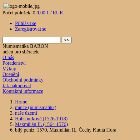
Počet položek: 0
0,00 € / EUR
Přihlásit se
Zaregistrovat se
Numismatika BARON
nejen pro sběratele
O nás
Poradenství
Výkup
Ocenění
Obchodní podmínky
Jak nakupovat
Kontaktní informace
Home
mince (numismatika)
naše území
Habsburkové (1526-1918)
Maxmilián II. (1564-1576)
bílý peníz, 1570, Maxmilián II., Čechy Kutná Hora