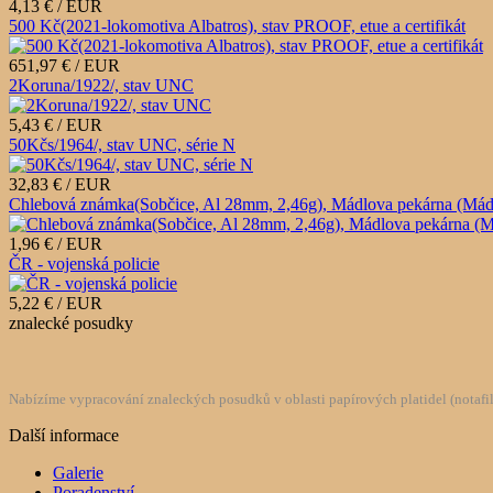
4,13 € / EUR
500 Kč(2021-lokomotiva Albatros), stav PROOF, etue a certifikát
651,97 € / EUR
2Koruna/1922/, stav UNC
5,43 € / EUR
50Kčs/1964/, stav UNC, série N
32,83 € / EUR
Chlebová známka(Sobčice, Al 28mm, 2,46g), Mádlova pekárna (Mádlův 
1,96 € / EUR
ČR - vojenská policie
5,22 € / EUR
znalecké posudky
Nabízíme vypracování znaleckých posudků v oblasti papírových platidel (notafilie
Další informace
Galerie
Poradenství