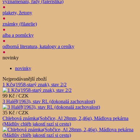
vyznamenání, řády (faleristika)
plakety, žetony
známky (filatelie)
alba a pomůcky
odborná literatura, katalogy a ceníky
novinky
novinky
Nejprodávanější zboží
1 Kčs(1958-starý znak), stav 2/2
99 Kč / CZK
3 Haléř(1963), stav RL (dokonalá zachovalost)
35 Kč / CZK
Chlebová známka(Sobčice, Al 28mm, 2,46g), Mádlova pekárna
(Mádlův chléb jakostí razí si cestu)