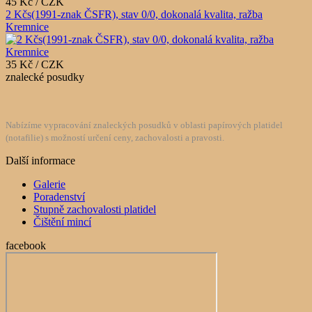
45 Kč / CZK
2 Kčs(1991-znak ČSFR), stav 0/0, dokonalá kvalita, ražba
Kremnice
35 Kč / CZK
znalecké posudky
Nabízíme vypracování znaleckých posudků v oblasti papírových platidel
(notafilie) s možností určení ceny, zachovalosti a pravosti.
Další informace
Galerie
Poradenství
Stupně zachovalosti platidel
Čištění mincí
facebook