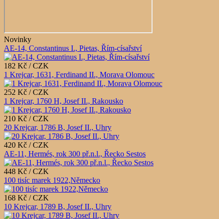
Novinky
AE-14, Constantinus I., Pietas, Řím-císařství
182 Kč / CZK
1 Krejcar, 1631, Ferdinand II., Morava Olomouc
252 Kč / CZK
1 Krejcar, 1760 H, Josef II., Rakousko
210 Kč / CZK
20 Krejcar, 1786 B, Josef II., Uhry
420 Kč / CZK
AE-11, Hermés, rok 300 př.n.l., Řecko Sestos
448 Kč / CZK
100 tisíc marek 1922,Německo
168 Kč / CZK
10 Krejcar, 1789 B, Josef II., Uhry