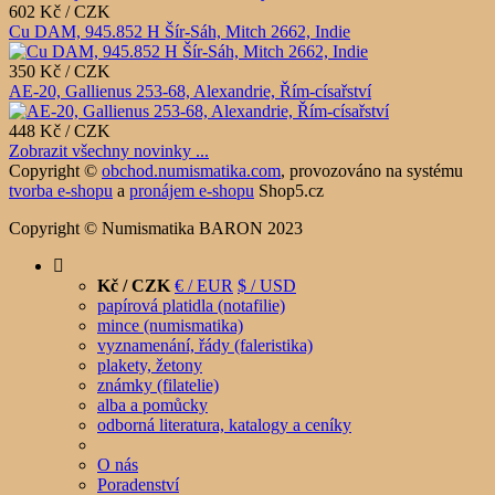
602 Kč / CZK
Cu DAM, 945.852 H Šír-Sáh, Mitch 2662, Indie
350 Kč / CZK
AE-20, Gallienus 253-68, Alexandrie, Řím-císařství
448 Kč / CZK
Zobrazit všechny novinky ...
Copyright ©
obchod.numismatika.com
,
provozováno na systému
tvorba e-shopu
a
pronájem e-shopu
Shop5.cz
Copyright © Numismatika BARON 2023
Kč / CZK
€ / EUR
$ / USD
papírová platidla (notafilie)
mince (numismatika)
vyznamenání, řády (faleristika)
plakety, žetony
známky (filatelie)
alba a pomůcky
odborná literatura, katalogy a ceníky
O nás
Poradenství