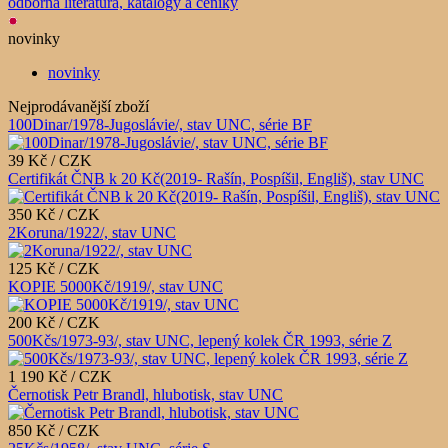
odborná literatura, katalogy a ceníky
novinky
novinky
Nejprodávanější zboží
100Dinar/1978-Jugoslávie/, stav UNC, série BF
39 Kč / CZK
Certifikát ČNB k 20 Kč(2019- Rašín, Pospíšil, Engliš), stav UNC
350 Kč / CZK
2Koruna/1922/, stav UNC
125 Kč / CZK
KOPIE 5000Kč/1919/, stav UNC
200 Kč / CZK
500Kčs/1973-93/, stav UNC, lepený kolek ČR 1993, série Z
1 190 Kč / CZK
Černotisk Petr Brandl, hlubotisk, stav UNC
850 Kč / CZK