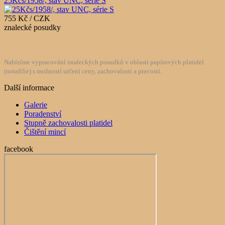
25Kčs/1958/, stav UNC, série S
755 Kč / CZK
znalecké posudky
Nabízíme vypracování znaleckých posudků v oblasti papírových platidel
(notafilie) s možností určení ceny, zachovalosti a pravosti.
Další informace
Galerie
Poradenství
Stupně zachovalosti platidel
Čištění mincí
facebook