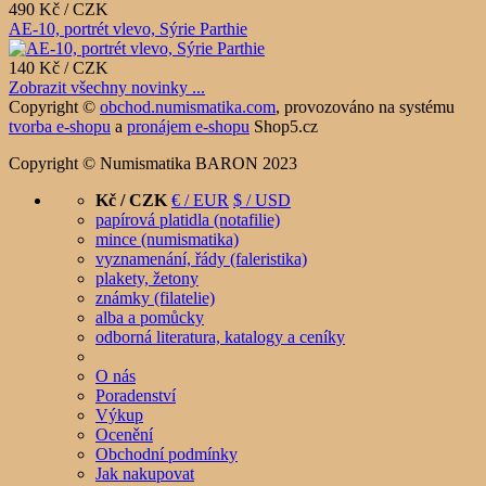
490 Kč / CZK
AE-10, portrét vlevo, Sýrie Parthie
140 Kč / CZK
Zobrazit všechny novinky ...
Copyright ©
obchod.numismatika.com
,
provozováno na systému
tvorba e-shopu
a
pronájem e-shopu
Shop5.cz
Copyright © Numismatika BARON 2023
Kč / CZK
€ / EUR
$ / USD
papírová platidla (notafilie)
mince (numismatika)
vyznamenání, řády (faleristika)
plakety, žetony
známky (filatelie)
alba a pomůcky
odborná literatura, katalogy a ceníky
O nás
Poradenství
Výkup
Ocenění
Obchodní podmínky
Jak nakupovat