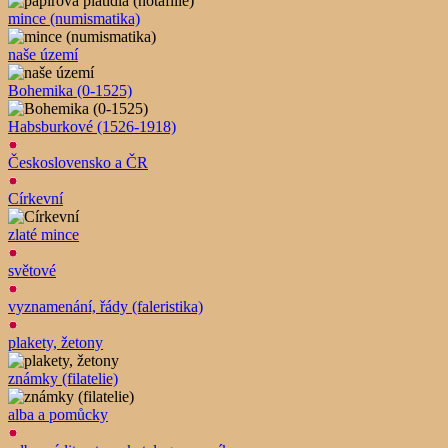
mince (numismatika)
naše území
Bohemika (0-1525)
Habsburkové (1526-1918)
Československo a ČR
Církevní
zlaté mince
světové
vyznamenání, řády (faleristika)
plakety, žetony
známky (filatelie)
alba a pomůcky