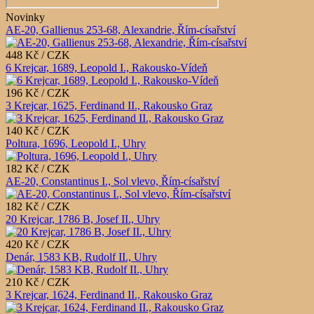
Novinky
AE-20, Gallienus 253-68, Alexandrie, Řím-císařství
448 Kč / CZK
6 Krejcar, 1689, Leopold I., Rakousko-Vídeň
196 Kč / CZK
3 Krejcar, 1625, Ferdinand II., Rakousko Graz
140 Kč / CZK
Poltura, 1696, Leopold I., Uhry
182 Kč / CZK
AE-20, Constantinus I., Sol vlevo, Řím-císařství
182 Kč / CZK
20 Krejcar, 1786 B, Josef II., Uhry
420 Kč / CZK
Denár, 1583 KB, Rudolf II., Uhry
210 Kč / CZK
3 Krejcar, 1624, Ferdinand II., Rakousko Graz