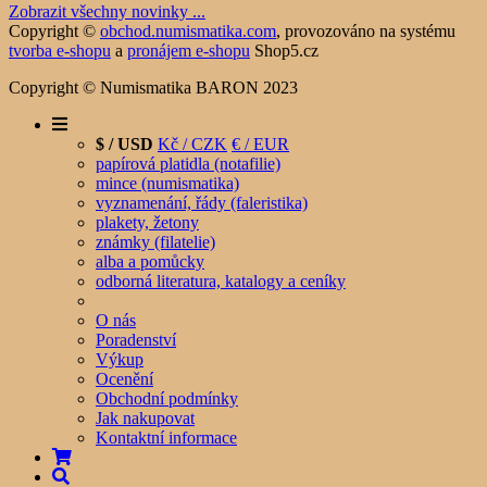
Zobrazit všechny novinky ...
Copyright ©
obchod.numismatika.com
,
provozováno na systému
tvorba e-shopu
a
pronájem e-shopu
Shop5.cz
Copyright © Numismatika BARON 2023
$ / USD
Kč / CZK
€ / EUR
papírová platidla (notafilie)
mince (numismatika)
vyznamenání, řády (faleristika)
plakety, žetony
známky (filatelie)
alba a pomůcky
odborná literatura, katalogy a ceníky
O nás
Poradenství
Výkup
Ocenění
Obchodní podmínky
Jak nakupovat
Kontaktní informace