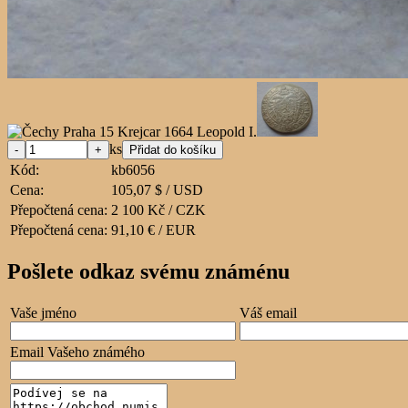
ks
Kód:
kb6056
Cena:
105,07 $ / USD
Přepočtená cena:
2 100 Kč / CZK
Přepočtená cena:
91,10 € / EUR
Pošlete odkaz svému známénu
Vaše jméno
Váš email
Email Vašeho známého