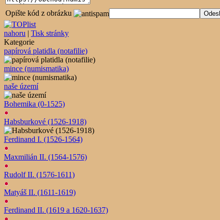
Opište kód z obrázku
nahoru
|
Tisk stránky
Kategorie
papírová platidla (notafilie)
mince (numismatika)
naše území
Bohemika (0-1525)
Habsburkové (1526-1918)
Ferdinand I. (1526-1564)
Maxmilián II. (1564-1576)
Rudolf II. (1576-1611)
Matyáš II. (1611-1619)
Ferdinand II. (1619 a 1620-1637)