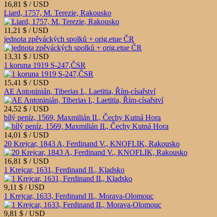
16,81 $ / USD
Liard, 1757, M. Terezie, Rakousko
11,21 $ / USD
jednota zpěváckých spolků + orig.etue ČR
13,31 $ / USD
1 koruna 1919 S-247,ČSR
15,41 $ / USD
AE Antoninián, Tiberias I., Laetitia, Řím-císařství
24,52 $ / USD
bílý peníz, 1569, Maxmilián II., Čechy Kutná Hora
14,01 $ / USD
20 Krejcar, 1843 A, Ferdinand V., KNOFLIK, Rakousko
16,81 $ / USD
1 Krejcar, 1631, Ferdinand II., Kladsko
9,11 $ / USD
1 Krejcar, 1633, Ferdinand II., Morava-Olomouc
9,81 $ / USD