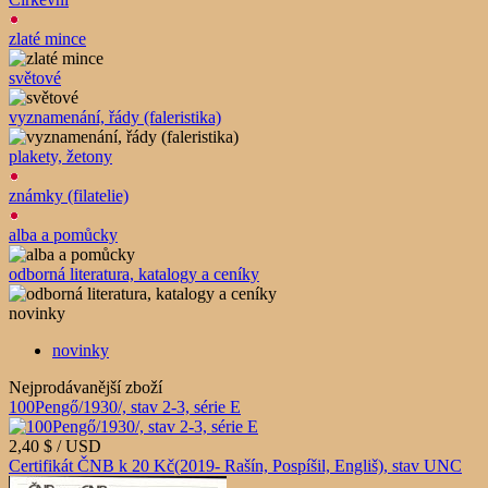
zlaté mince
světové
vyznamenání, řády (faleristika)
plakety, žetony
známky (filatelie)
alba a pomůcky
odborná literatura, katalogy a ceníky
novinky
novinky
Nejprodávanější zboží
100Pengő/1930/, stav 2-3, série E
2,40 $ / USD
Certifikát ČNB k 20 Kč(2019- Rašín, Pospíšil, Engliš), stav UNC