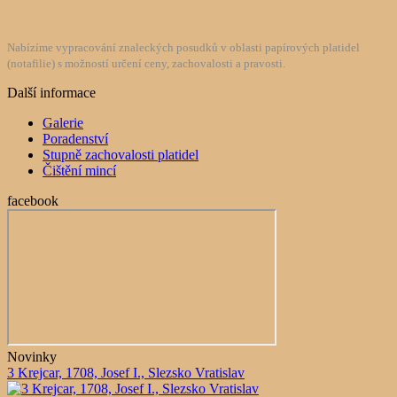
Nabízíme vypracování znaleckých posudků v oblasti papírových platidel
(notafilie) s možností určení ceny, zachovalosti a pravosti.
Další informace
Galerie
Poradenství
Stupně zachovalosti platidel
Čištění mincí
facebook
Novinky
3 Krejcar, 1708, Josef I., Slezsko Vratislav