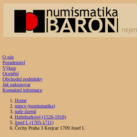
O nás
Poradenství
Výkup
Ocenění
Obchodní podmínky
Jak nakupovat
Kontaktní informace
Home
mince (numismatika)
naše území
Habsburkové (1526-1918)
Josef I. (1705-1711)
Čechy Praha 3 Krejcar 1709 Josef I.