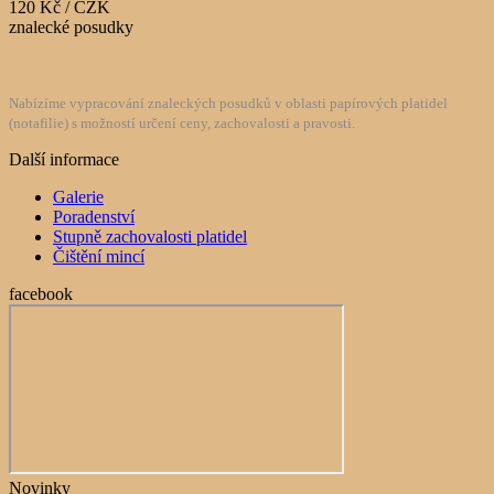
120 Kč / CZK
znalecké posudky
Nabízíme vypracování znaleckých posudků v oblasti papírových platidel
(notafilie) s možností určení ceny, zachovalosti a pravosti.
Další informace
Galerie
Poradenství
Stupně zachovalosti platidel
Čištění mincí
facebook
Novinky