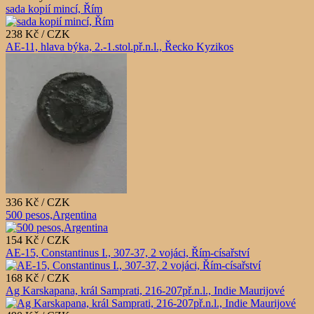
sada kopií mincí, Řím
238 Kč / CZK
AE-11, hlava býka, 2.-1.stol.př.n.l., Řecko Kyzikos
336 Kč / CZK
500 pesos,Argentina
154 Kč / CZK
AE-15, Constantinus I., 307-37, 2 vojáci, Řím-císařství
168 Kč / CZK
Ag Karskapana, král Samprati, 216-207př.n.l., Indie Maurijové