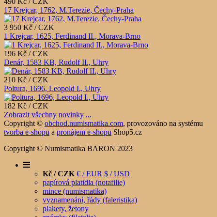
490 Kč / CZK
17 Krejcar, 1762, M.Terezie, Čechy-Praha
3 950 Kč / CZK
1 Krejcar, 1625, Ferdinand II., Morava-Brno
196 Kč / CZK
Denár, 1583 KB, Rudolf II., Uhry
210 Kč / CZK
Poltura, 1696, Leopold I., Uhry
182 Kč / CZK
Zobrazit všechny novinky ...
Copyright ©
obchod.numismatika.com
,
provozováno na systému
tvorba e-shopu
a
pronájem e-shopu
Shop5.cz
Copyright © Numismatika BARON 2023
Kč / CZK
€ / EUR
$ / USD
papírová platidla (notafilie)
mince (numismatika)
vyznamenání, řády (faleristika)
plakety, žetony