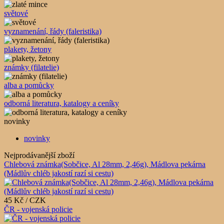
světové
vyznamenání, řády (faleristika)
plakety, žetony
známky (filatelie)
alba a pomůcky
odborná literatura, katalogy a ceníky
novinky
novinky
Nejprodávanější zboží
Chlebová známka(Sobčice, Al 28mm, 2,46g), Mádlova pekárna
(Mádlův chléb jakostí razí si cestu)
45 Kč / CZK
ČR - vojenská policie