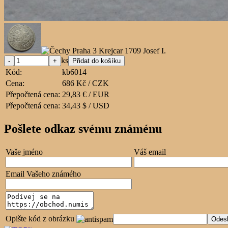
ks
Kód:
kb6014
Cena:
686 Kč / CZK
Přepočtená cena:
29,83 € / EUR
Přepočtená cena:
34,43 $ / USD
Pošlete odkaz svému známénu
Vaše jméno
Váš email
Email Vašeho známého
Opište kód z obrázku