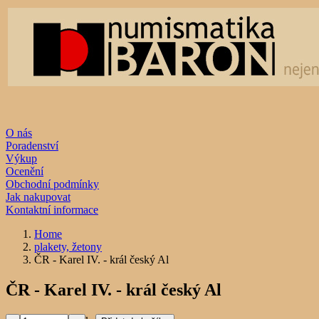
O nás
Poradenství
Výkup
Ocenění
Obchodní podmínky
Jak nakupovat
Kontaktní informace
Home
plakety, žetony
ČR - Karel IV. - král český Al
ČR - Karel IV. - král český Al