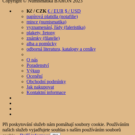
Copyright © Numismatika BARON 2023
Kč / CZK
€ / EUR
$ / USD
papírová platidla (notafilie)
mince (numismatika)
vyznamenání, řády (faleristika)
plakety, žetony
známky (filatelie)
alba a pomůcky
odborná literatura, katalogy a ceníky
O nás
Poradenství
Výkup
Ocenění
Obchodní podmínky
Jak nakupovat
Kontaktní informace
Při poskytování služeb nám pomáhají soubory cookie. Používáním
našich služeb vyjadřujete souhlas s naším používáním souborů