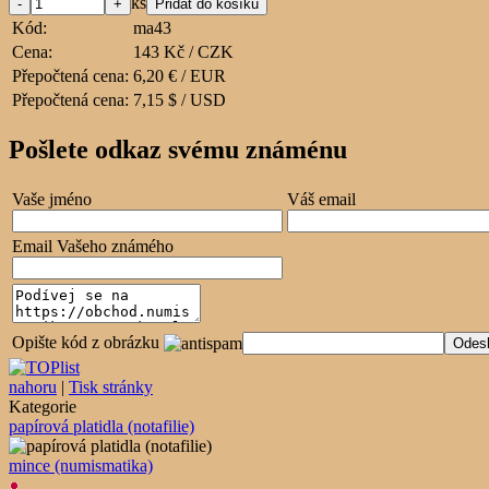
ks
Kód:
ma43
Cena:
143 Kč / CZK
Přepočtená cena:
6,20 € / EUR
Přepočtená cena:
7,15 $ / USD
Pošlete odkaz svému známénu
Vaše jméno
Váš email
Email Vašeho známého
Opište kód z obrázku
nahoru
|
Tisk stránky
Kategorie
papírová platidla (notafilie)
mince (numismatika)