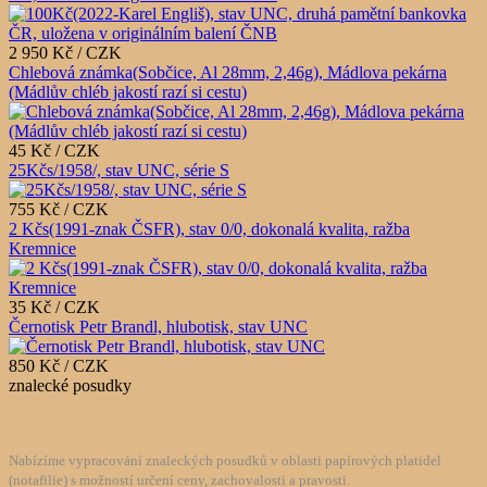
2 950 Kč / CZK
Chlebová známka(Sobčice, Al 28mm, 2,46g), Mádlova pekárna
(Mádlův chléb jakostí razí si cestu)
45 Kč / CZK
25Kčs/1958/, stav UNC, série S
755 Kč / CZK
2 Kčs(1991-znak ČSFR), stav 0/0, dokonalá kvalita, ražba
Kremnice
35 Kč / CZK
Černotisk Petr Brandl, hlubotisk, stav UNC
850 Kč / CZK
znalecké posudky
Nabízíme vypracování znaleckých posudků v oblasti papírových platidel
(notafilie) s možností určení ceny, zachovalosti a pravosti.