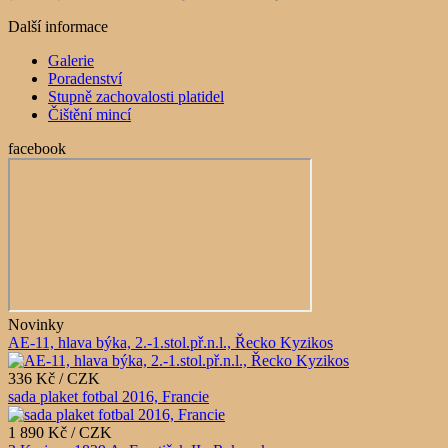
Další informace
Galerie
Poradenství
Stupně zachovalosti platidel
Čištění mincí
facebook
Novinky
AE-11, hlava býka, 2.-1.stol.př.n.l., Řecko Kyzikos
336 Kč / CZK
sada plaket fotbal 2016, Francie
1 890 Kč / CZK