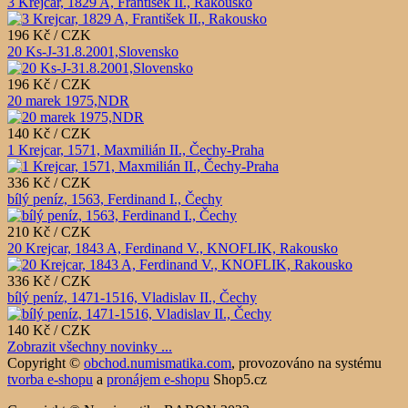
3 Krejcar, 1829 A, František II., Rakousko
196 Kč / CZK
20 Ks-J-31.8.2001,Slovensko
196 Kč / CZK
20 marek 1975,NDR
140 Kč / CZK
1 Krejcar, 1571, Maxmilián II., Čechy-Praha
336 Kč / CZK
bílý peníz, 1563, Ferdinand I., Čechy
210 Kč / CZK
20 Krejcar, 1843 A, Ferdinand V., KNOFLIK, Rakousko
336 Kč / CZK
bílý peníz, 1471-1516, Vladislav II., Čechy
140 Kč / CZK
Zobrazit všechny novinky ...
Copyright ©
obchod.numismatika.com
,
provozováno na systému
tvorba e-shopu
a
pronájem e-shopu
Shop5.cz