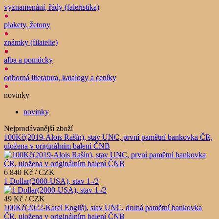
vyznamenání, řády (faleristika)
plakety, žetony
známky (filatelie)
alba a pomůcky
odborná literatura, katalogy a ceníky
novinky
novinky
Nejprodávanější zboží
100Kč(2019-Alois Rašín), stav UNC, první pamětní bankovka ČR,
uložena v originálním balení ČNB
6 840 Kč / CZK
1 Dollar(2000-USA), stav 1-/2
49 Kč / CZK
100Kč(2022-Karel Engliš), stav UNC, druhá pamětní bankovka
ČR, uložena v originálním balení ČNB