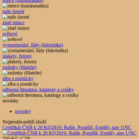
mince (numismatika)
naše území
zlaté mince
světové
vyznamenání, řády (faleristika)
plakety, žetony
známky (filatelie)
alba a pomůcky
odborná literatura, katalogy a ceníky
novinky
novinky
Nejprodávanější zboží
Certifikát ČNB k 20 Kč(2019- Rašín, Pospíšil, Engliš), stav UNC
350 Kč / CZK