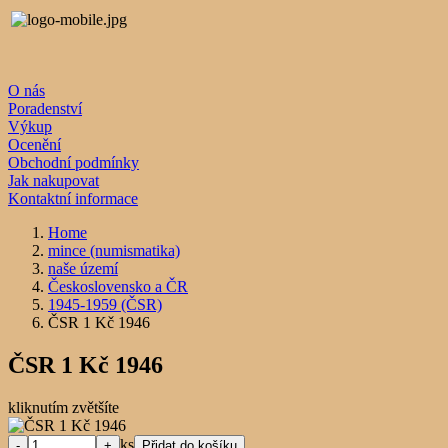
O nás
Poradenství
Výkup
Ocenění
Obchodní podmínky
Jak nakupovat
Kontaktní informace
Home
mince (numismatika)
naše území
Československo a ČR
1945-1959 (ČSR)
ČSR 1 Kč 1946
ČSR 1 Kč 1946
kliknutím zvětšíte
ks