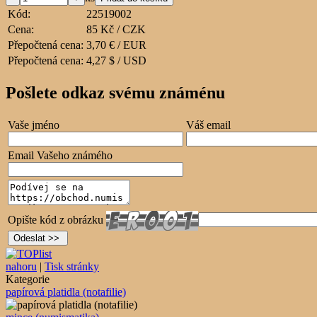
Kód:
22519002
Cena:
85 Kč / CZK
Přepočtená cena:
3,70 € / EUR
Přepočtená cena:
4,27 $ / USD
Pošlete odkaz svému známénu
Vaše jméno
Váš email
Email Vašeho známého
Opište kód z obrázku
nahoru
|
Tisk stránky
Kategorie
papírová platidla (notafilie)