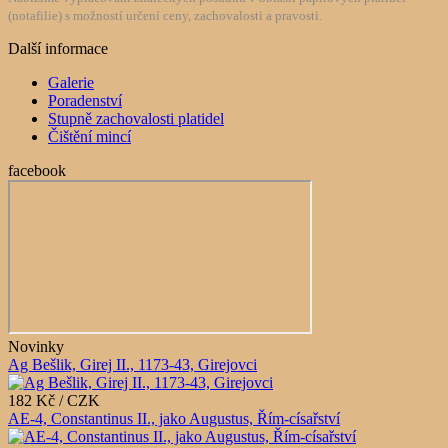
(notafilie) s možností určení ceny, zachovalosti a pravosti.
Další informace
Galerie
Poradenství
Stupně zachovalosti platidel
Čištění mincí
facebook
Novinky
Ag Bešlik, Girej II., 1173-43, Girejovci
182 Kč / CZK
AE-4, Constantinus II., jako Augustus, Řím-císařství