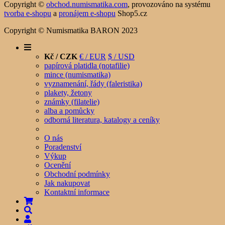
Copyright ©
obchod.numismatika.com
,
provozováno na systému
tvorba e-shopu
a
pronájem e-shopu
Shop5.cz
Copyright © Numismatika BARON 2023
Kč / CZK
€ / EUR
$ / USD
papírová platidla (notafilie)
mince (numismatika)
vyznamenání, řády (faleristika)
plakety, žetony
známky (filatelie)
alba a pomůcky
odborná literatura, katalogy a ceníky
O nás
Poradenství
Výkup
Ocenění
Obchodní podmínky
Jak nakupovat
Kontaktní informace