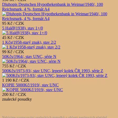
Dluhopis Deutschen Hypothekenbank in Weimar/1940/, 100
Reichsmark, 4 %, formát A4
95 Kč / CZK
5 Haléř(1938), stav 1+/0
45 Kč / CZK
1 Kčs(1958-starý znak), stav 2/2
99 Kč / CZK
50Kčs/1964/, stav UNC, série N
755 Kč / CZK
500Kčs/1973-93/, stav UNC, lepený kolek ČR 1993, série Z
1 190 Kč / CZK
KOPIE 5000Kč/1919/, stav UNC
200 Kč / CZK
znalecké posudky
Nabízíme vypracování znaleckých posudků v oblasti papírových platidel