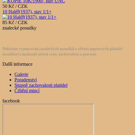
50 Kč / CZK
10 Haléř(1937), stav 1/1+
85 Kč / CZK
znalecké posudky
Nabízíme vypracování znaleckých posudků v oblasti papírových platidel
(notafilie) s možností určení ceny, zachovalosti a pravosti.
Další informace
Galerie
Poradenství
Stupně zachovalosti platidel
Čištění mincí
facebook