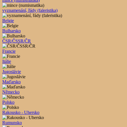
mince (numismatika)
vyznamenání, řády (faleristika)
Belgie
Bulharsko
ČSR/ČSSR/ČR
Francie
Itálie
Jugoslávie
Maďarsko
Německo
Polsko
Rakousko - Uhersko
Rumunsko