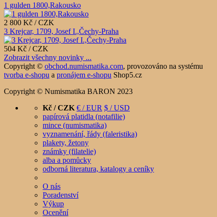
1 gulden 1800,Rakousko
2 800 Kč / CZK
3 Krejcar, 1709, Josef I.,Čechy-Praha
504 Kč / CZK
Zobrazit všechny novinky ...
Copyright ©
obchod.numismatika.com
,
provozováno na systému
tvorba e-shopu
a
pronájem e-shopu
Shop5.cz
Copyright © Numismatika BARON 2023
Kč / CZK
€ / EUR
$ / USD
papírová platidla (notafilie)
mince (numismatika)
vyznamenání, řády (faleristika)
plakety, žetony
známky (filatelie)
alba a pomůcky
odborná literatura, katalogy a ceníky
O nás
Poradenství
Výkup
Ocenění