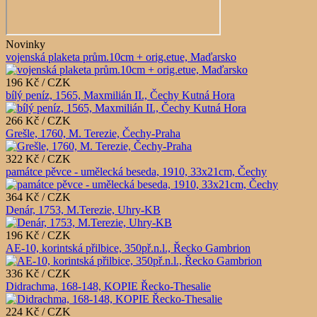
Novinky
vojenská plaketa prům.10cm + orig.etue, Maďarsko
196 Kč / CZK
bílý peníz, 1565, Maxmilián II., Čechy Kutná Hora
266 Kč / CZK
Grešle, 1760, M. Terezie, Čechy-Praha
322 Kč / CZK
památce pěvce - umělecká beseda, 1910, 33x21cm, Čechy
364 Kč / CZK
Denár, 1753, M.Terezie, Uhry-KB
196 Kč / CZK
AE-10, korintská přilbice, 350př.n.l., Řecko Gambrion
336 Kč / CZK
Didrachma, 168-148, KOPIE Řecko-Thesalie
224 Kč / CZK