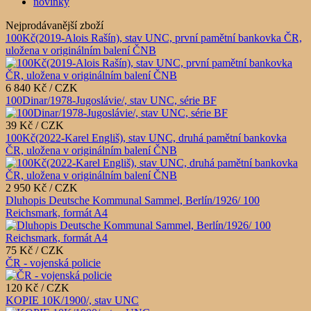
novinky
Nejprodávanější zboží
100Kč(2019-Alois Rašín), stav UNC, první pamětní bankovka ČR,
uložena v originálním balení ČNB
6 840 Kč / CZK
100Dinar/1978-Jugoslávie/, stav UNC, série BF
39 Kč / CZK
100Kč(2022-Karel Engliš), stav UNC, druhá pamětní bankovka
ČR, uložena v originálním balení ČNB
2 950 Kč / CZK
Dluhopis Deutsche Kommunal Sammel, Berlín/1926/ 100
Reichsmark, formát A4
75 Kč / CZK
ČR - vojenská policie
120 Kč / CZK
KOPIE 10K/1900/, stav UNC