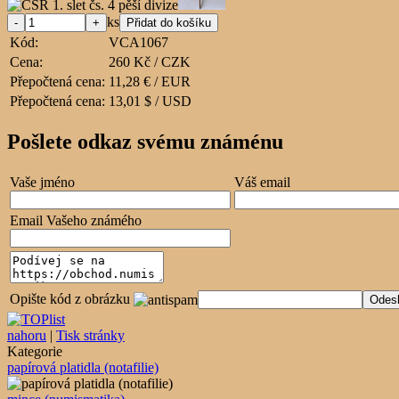
ks
Kód:
VCA1067
Cena:
260 Kč / CZK
Přepočtená cena:
11,28 € / EUR
Přepočtená cena:
13,01 $ / USD
Pošlete odkaz svému známénu
Vaše jméno
Váš email
Email Vašeho známého
Opište kód z obrázku
nahoru
|
Tisk stránky
Kategorie
papírová platidla (notafilie)