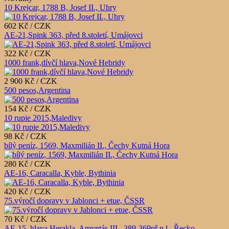
10 Krejcar, 1788 B, Josef II., Uhry
602 Kč / CZK
AE-21,Spink 363, před 8.století, Umájovci
322 Kč / CZK
1000 frank,dívčí hlava,Nové Hebridy
2 900 Kč / CZK
500 pesos,Argentina
154 Kč / CZK
10 rupie 2015,Maledivy
98 Kč / CZK
bílý peníz, 1569, Maxmilián II., Čechy Kutná Hora
280 Kč / CZK
AE-16, Caracalla, Kyble, Bythinia
420 Kč / CZK
75.výročí dopravy v Jablonci + etue, ČSSR
70 Kč / CZK
AE-15, hlava Herakla, Amyntás III., 389-369př.n.l., Řecko