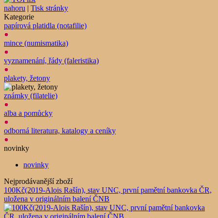
nahoru
|
Tisk stránky
Kategorie
papírová platidla (notafilie)
mince (numismatika)
vyznamenání, řády (faleristika)
plakety, žetony
známky (filatelie)
alba a pomůcky
odborná literatura, katalogy a ceníky
novinky
novinky
Nejprodávanější zboží
100Kč(2019-Alois Rašín), stav UNC, první pamětní bankovka ČR,
uložena v originálním balení ČNB