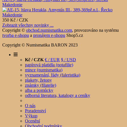
Makedonie
350 Kč / CZK
Zobrazit všechny novinky ...
Copyright ©
obchod.numismatika.com
,
provozováno na systému
tvorba e-shopu
a
pronájem e-shopu
Shop5.cz
Copyright © Numismatika BARON 2023
Kč / CZK
€ / EUR
$ / USD
papírová platidla (notafilie)
mince (numismatika)
vyznamenání, řády (faleristika)
plakety, žetony
známky (filatelie)
alba a pomůcky
odborná literatura, katalogy a ceníky
O nás
Poradenství
Výkup
Ocenění
Obchodní podmínky