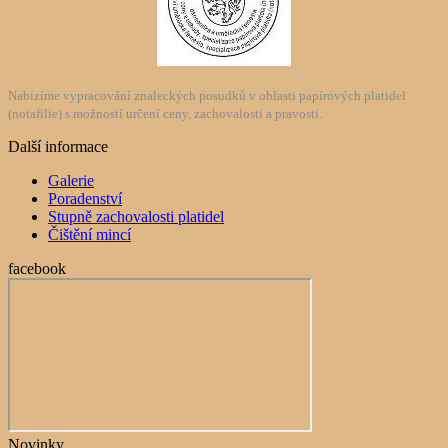
Nabízíme vypracování znaleckých posudků v oblasti papírových platidel
(notafilie) s možností určení ceny, zachovalosti a pravosti.
Další informace
Galerie
Poradenství
Stupně zachovalosti platidel
Čištění mincí
facebook
Novinky