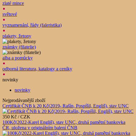
zlaté mince
světové
vyznamenání, řády (faleristika)
plakety, žetony
známky (filatelie)
alba a pomůcky
odborná literatura, katalogy a ceníky
novinky
novinky
Nejprodávanější zboží
Certifikát ČNB k 20 Kč(2019- Rašín, Pospíšil, Engliš), stav UNC
350 Kč / CZK
100Kč(2022-Karel Engliš), stav UNC, druhá pamětní bankovka
ČR, uložena v originálním balení ČNB