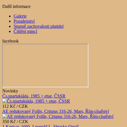
Další informace
Galerie
Poradenství
Stupně zachovalosti platidel
Čištění mincí
facebook
Novinky
Čs.spartakiáda, 1985 + etue, ČSSR
112 Kč / CZK
AE redukovaný Follis, Crispus 316-26, Mars, Řím-císařství
350 Kč / CZK
1 Krejcar, 1695, Leopold I., Slezsko Opolí