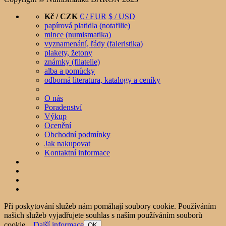
Kč / CZK
€ / EUR
$ / USD
papírová platidla (notafilie)
mince (numismatika)
vyznamenání, řády (faleristika)
plakety, žetony
známky (filatelie)
alba a pomůcky
odborná literatura, katalogy a ceníky
O nás
Poradenství
Výkup
Ocenění
Obchodní podmínky
Jak nakupovat
Kontaktní informace
Při poskytování služeb nám pomáhají soubory cookie. Používáním
našich služeb vyjadřujete souhlas s naším používáním souborů
cookie.
Další informace