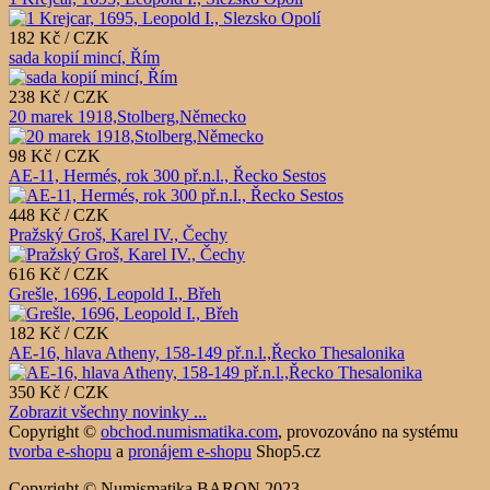
182 Kč / CZK
sada kopií mincí, Řím
238 Kč / CZK
20 marek 1918,Stolberg,Německo
98 Kč / CZK
AE-11, Hermés, rok 300 př.n.l., Řecko Sestos
448 Kč / CZK
Pražský Groš, Karel IV., Čechy
616 Kč / CZK
Grešle, 1696, Leopold I., Břeh
182 Kč / CZK
AE-16, hlava Atheny, 158-149 př.n.l.,Řecko Thesalonika
350 Kč / CZK
Zobrazit všechny novinky ...
Copyright ©
obchod.numismatika.com
,
provozováno na systému
tvorba e-shopu
a
pronájem e-shopu
Shop5.cz
Copyright © Numismatika BARON 2023