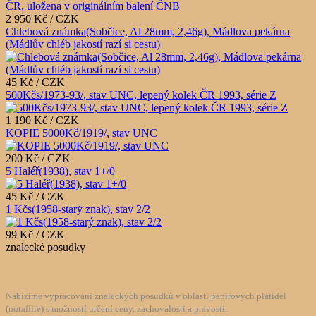
2 950 Kč / CZK
Chlebová známka(Sobčice, Al 28mm, 2,46g), Mádlova pekárna
(Mádlův chléb jakostí razí si cestu)
45 Kč / CZK
500Kčs/1973-93/, stav UNC, lepený kolek ČR 1993, série Z
1 190 Kč / CZK
KOPIE 5000Kč/1919/, stav UNC
200 Kč / CZK
5 Haléř(1938), stav 1+/0
45 Kč / CZK
1 Kčs(1958-starý znak), stav 2/2
99 Kč / CZK
znalecké posudky
Nabízíme vypracování znaleckých posudků v oblasti papírových platidel
(notafilie) s možností určení ceny, zachovalosti a pravosti.