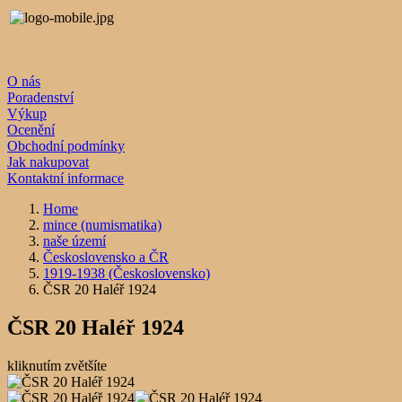
O nás
Poradenství
Výkup
Ocenění
Obchodní podmínky
Jak nakupovat
Kontaktní informace
Home
mince (numismatika)
naše území
Československo a ČR
1919-1938 (Československo)
ČSR 20 Haléř 1924
ČSR 20 Haléř 1924
kliknutím zvětšíte