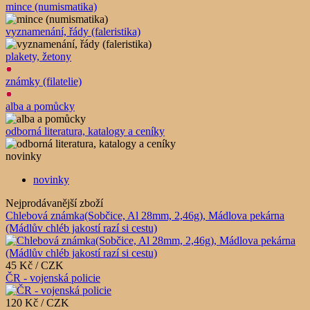
mince (numismatika)
vyznamenání, řády (faleristika)
plakety, žetony
známky (filatelie)
alba a pomůcky
odborná literatura, katalogy a ceníky
novinky
novinky
Nejprodávanější zboží
Chlebová známka(Sobčice, Al 28mm, 2,46g), Mádlova pekárna
(Mádlův chléb jakostí razí si cestu)
45 Kč / CZK
ČR - vojenská policie
120 Kč / CZK