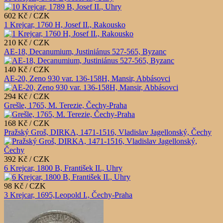
602 Kč / CZK
1 Krejcar, 1760 H, Josef II., Rakousko
210 Kč / CZK
AE-18, Decanumium, Justiniánus 527-565, Byzanc
140 Kč / CZK
AE-20, Zeno 930 var. 136-158H, Mansir, Abbásovci
294 Kč / CZK
Grešle, 1765, M. Terezie, Čechy-Praha
168 Kč / CZK
Pražský Groš, DIRKA, 1471-1516, Vladislav Jagellonský, Čechy
392 Kč / CZK
6 Krejcar, 1800 B, František II., Uhry
98 Kč / CZK
3 Krejcar, 1695,Leopold I., Čechy-Praha