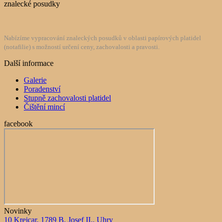
znalecké posudky
Nabízíme vypracování znaleckých posudků v oblasti papírových platidel
(notafilie) s možností určení ceny, zachovalosti a pravosti.
Další informace
Galerie
Poradenství
Stupně zachovalosti platidel
Čištění mincí
facebook
Novinky
10 Krejcar, 1789 B, Josef II., Uhry