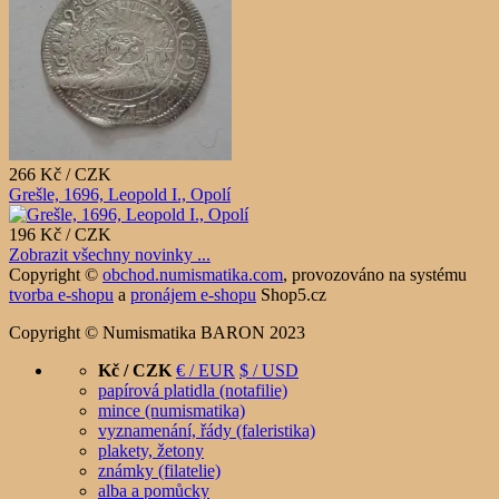
266 Kč / CZK
Grešle, 1696, Leopold I., Opolí
196 Kč / CZK
Zobrazit všechny novinky ...
Copyright ©
obchod.numismatika.com
,
provozováno na systému
tvorba e-shopu
a
pronájem e-shopu
Shop5.cz
Copyright © Numismatika BARON 2023
Kč / CZK
€ / EUR
$ / USD
papírová platidla (notafilie)
mince (numismatika)
vyznamenání, řády (faleristika)
plakety, žetony
známky (filatelie)
alba a pomůcky