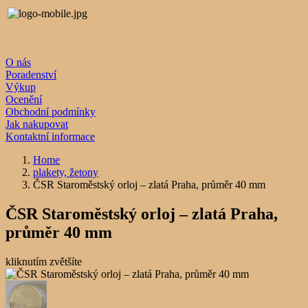
O nás
Poradenství
Výkup
Ocenění
Obchodní podmínky
Jak nakupovat
Kontaktní informace
Home
plakety, žetony
ČSR Staroměstský orloj – zlatá Praha, průměr 40 mm
ČSR Staroměstský orloj – zlatá Praha,
průměr 40 mm
kliknutím zvětšíte